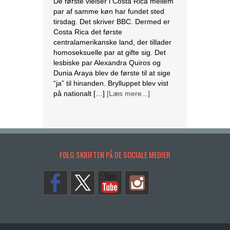
De første vielser i Costa Rica mellem
par af samme køn har fundet sted
tirsdag. Det skriver BBC. Dermed er
Costa Rica det første
centralamerikanske land, der tillader
homoseksuelle par at gifte sig. Det
lesbiske par Alexandra Quiros og
Dunia Araya blev de første til at sige
“ja” til hinanden. Brylluppet blev vist
på nationalt […]
[Læs mere...]
Abbas erklærer alle aftaler med Israel
og USA for færdige
Mahmoud Abbas erklærer alle aftaler
FØLG SKRIFTEN PÅ DE SOCIALE MEDIER
og forståelser med Israel og USA for
at være afsluttet. Det siger den
palæstinensiske præsident tirsdag
ifølge det palæstinensiske
nyhedsbureau Wafa. – Palæstinas
Befrielsesorganisation (PLO) og
staten Palæstina er fra i dag fritaget
for alle aftaler og forståelser med den