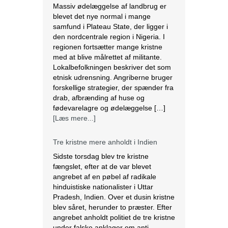
Massiv ødelæggelse af landbrug er
blevet det nye normal i mange
samfund i Plateau State, der ligger i
den nordcentrale region i Nigeria. I
regionen fortsætter mange kristne
med at blive målrettet af militante.
Lokalbefolkningen beskriver det som
etnisk udrensning. Angriberne bruger
forskellige strategier, der spænder fra
drab, afbrænding af huse og
fødevarelagre og ødelæggelse […]
[Læs mere...]
Tre kristne mere anholdt i Indien
Sidste torsdag blev tre kristne
fængslet, efter at de var blevet
angrebet af en pøbel af radikale
hinduistiske nationalister i Uttar
Pradesh, Indien. Over et dusin kristne
blev såret, herunder to præster. Efter
angrebet anholdt politiet de tre kristne
under falske anklager om anti-