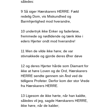
således:
9 Så siger Hærskarers HERRE: Fæld
redelig Dom, vis Miskundhed og
Barmhjertighed mod hverandre,
10 undertryk ikke Enker og faderløse,
fremmede og nødlidende og tænk ikke i
eders Hjerter ondt mod hverandre!
11 Men de vilde ikke høre; de var
stivnakkede og gjorde deres Ører døve
12 og deres Hjerter hårde som Diamant for
ikke at høre Loven og de Ord, Hærskarers
HERRE sendte gennem sin Ånd ved de
tidligere Profeter. Derfor kom der stor Vrede
fra Hærskarers HERRE.
13 Ligesom de ikke hørte, når han kaldte,
således vil jeg, sagde Hærskarers HERRE,
ikke høre, når de kalder;