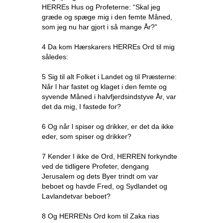
HERREs Hus og Profeterne: “Skal jeg
græde og spæge mig i den femte Måned,
som jeg nu har gjort i så mange År?”
4 Da kom Hærskarers HERREs Ord til mig
således:
5 Sig til alt Folket i Landet og til Præsterne:
Når l har fastet og klaget i den femte og
syvende Måned i halvfjerdsindstyve År, var
det da mig, I fastede for?
6 Og når l spiser og drikker, er det da ikke
eder, som spiser og drikker?
7 Kender I ikke de Ord, HERREN forkyndte
ved de tidligere Profeter, dengang
Jerusalem og dets Byer trindt om var
beboet og havde Fred, og Sydlandet og
Lavlandetvar beboet?
8 Og HERRENs Ord kom til Zaka rias