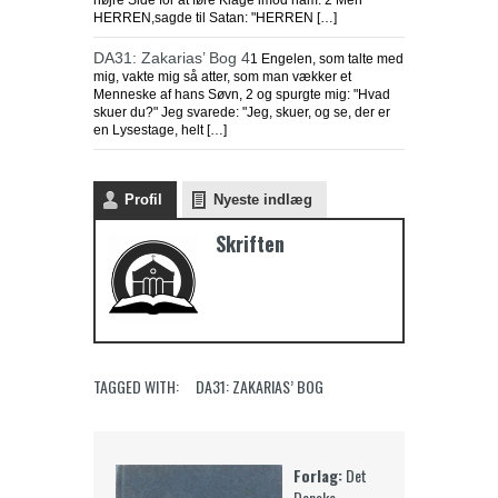
højre Side for at føre Klage imod ham. 2 Men
HERREN,sagde til Satan: "HERREN […]
DA31: Zakarias’ Bog 4
1 Engelen, som talte med
mig, vakte mig så atter, som man vækker et
Menneske af hans Søvn, 2 og spurgte mig: "Hvad
skuer du?" Jeg svarede: "Jeg, skuer, og se, der er
en Lysestage, helt […]
Profil
Nyeste indlæg
Skriften
TAGGED WITH:
DA31: ZAKARIAS’ BOG
Forlag:
Det
Danske