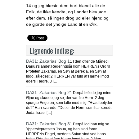
14 og jeg blæste dem bort blandt alle de
Folk, de ikke kendte, og Landet blev øde
efter dem, så ingen drog ud eller hjem; og
de gjorde det yndige Land til en Ørk.
Lignende indlæg:
DA31: Zakarias’ Bog 1
1 I den ottende Måned i
Darius's andet Regeringsår kom HERRENs Ord til
Profeten Zakarias, en Søn af Berekja, en Søn af
Iddo, således: 2 HERREN var fuld af Harme imod
eders Fædre. 3 […]
DA31: Zakarias’ Bog 2
1 Derpå løftede jeg mine
Øjne og skuede, og se, der var fire Horn. 2 Jeg
spurgte Engelen, som talte med mig: "Hvad betyder
de?" Han svarede: "Det er de Horn, som har spredt
Juda, Israel […]
DA31: Zakarias’ Bog 3
1 Derpå lod han mig se
Ypperstepræsten Josua, og han stod foran
HERRENs Engel, medens Satan stod ved hans