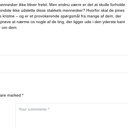
ennesker ikke bliver frelst. Men endnu værre er det at skulle forholde
t mindste ikke udslette disse stakkels mennesker? Hvorfor skal de pines
os kristne – og er et provokerende spørgsmål fra mange af dem, der
vi prøve at nærme os nogle af de ting, der ligger ude i den yderste kant
er om dem.
 are marked *