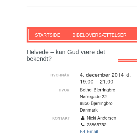
SKRIFTEN
STARTSIDE
BIBELOVERSÆTTELSER
Helvede – kan Gud være det
bekendt?
4. december 2014 kl.
HVORNÅR:
19:00 – 21:00
Bethel Bjerringbro
HVOR:
Nørregade 22
8850 Bjerringbro
Danmark
Nicki Andersen
KONTAKT:
28865752
Email