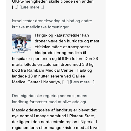
GKPS-menigheden skulle tilbede i en anden
[…]
[Læs mere...]
Israel tester dronelevering af blod og andre
kritiske medicinske forsyninger
I krigs- og katastrofetider kan
droner være den hurtigste og mest
effektive måde at transportere
blodprodukter og medicin til
hospitaler i periferien og til IDF i felten. Den 28.
marts lettede en autonom drone med 3,8 kg
blod fra Rambam Medical Center i Haifa og
landede 13 minutter senere ved Galilee
Medical Center i Nahariya, […]
[Læs mere...]
Den nigerianske regering ser væk, mens
landbrug fortsætter med at blive ødelagt
Massiv ødelæggelse af landbrug er blevet det
nye normal i mange samfund i Plateau State,
der ligger i den nordcentrale region i Nigeria. I
regionen fortsætter mange kristne med at blive