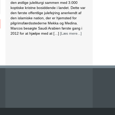
den østlige juleliturgi sammen med 3.000
koptiske kristne bosiddende i landet. Dette var
den første offentlige julefejring anerkendt af
den islamiske nation, der er hjemsted for
pilgrimsfærdsstederne Mekka og Medina.
Marcos besøgte Saudi Arabien første gang i
2012 for at hjælpe med at […]
[Læs mere...]
Lesbisk par i Costa Rica bliver viet efter
lovændring
De første vielser i Costa Rica mellem par af
samme køn har fundet sted tirsdag. Det skriver
BBC. Dermed er Costa Rica det første
centralamerikanske land, der tillader
homoseksuelle par at gifte sig. Det lesbiske par
Alexandra Quiros og Dunia Araya blev de
første til at sige “ja” til hinanden. Brylluppet blev
vist på nationalt […]
[Læs mere...]
Abbas erklærer alle aftaler med Israel og USA
for færdige