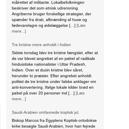
målrettet af militante. Lokalbefolkningen
beskriver det som etnisk udrensning.
Angriberne bruger forskellige strategier, der
spænder fra drab, afbrænding af huse og
fødevarelagre og ødelæggelse […]
[Læs
mere...]
Tre kristne mere anholdt i Indien
Sidste torsdag blev tre kristne fængslet, efter at
de var blevet angrebet af en pøbel af radikale
hinduistiske nationalister i Uttar Pradesh,
Indien. Over et dusin kristne blev såret,
herunder to præster. Efter angrebet anholdt
politiet de tre kristne under falske anklager om
anti-konvertering. Ifølge lokale kilder brød en
pøbel på over 20 personer ind […]
[Læs
mere...]
Saudi-Arabien omfavnede koptisk jul.
Biskop Marcos fra Egyptens Koptisk-ortodokse
kirke besøgte Saudi Arabien, hvor han fejrede