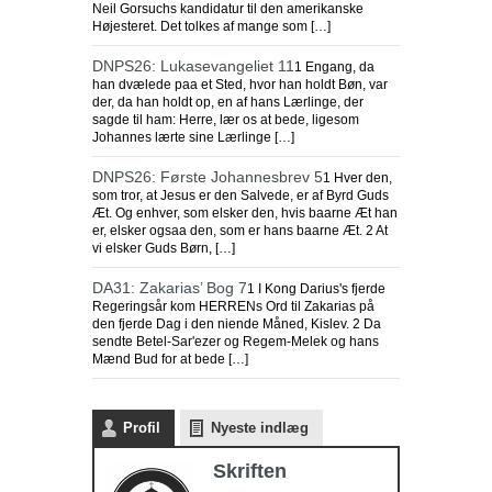
Neil Gorsuchs kandidatur til den amerikanske
Højesteret. Det tolkes af mange som […]
DNPS26: Lukasevangeliet 11
1 Engang, da
han dvælede paa et Sted, hvor han holdt Bøn, var
der, da han holdt op, en af hans Lærlinge, der
sagde til ham: Herre, lær os at bede, ligesom
Johannes lærte sine Lærlinge […]
DNPS26: Første Johannesbrev 5
1 Hver den,
som tror, at Jesus er den Salvede, er af Byrd Guds
Æt. Og enhver, som elsker den, hvis baarne Æt han
er, elsker ogsaa den, som er hans baarne Æt. 2 At
vi elsker Guds Børn, […]
DA31: Zakarias’ Bog 7
1 I Kong Darius's fjerde
Regeringsår kom HERRENs Ord til Zakarias på
den fjerde Dag i den niende Måned, Kislev. 2 Da
sendte Betel-Sar'ezer og Regem-Melek og hans
Mænd Bud for at bede […]
Profil
Nyeste indlæg
Skriften