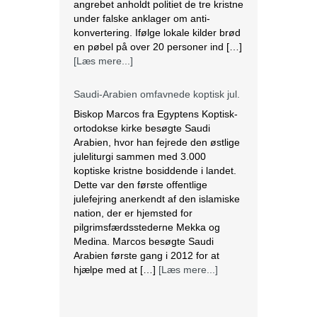
angrebet anholdt politiet de tre kristne
under falske anklager om anti-
konvertering. Ifølge lokale kilder brød
en pøbel på over 20 personer ind […]
[Læs mere...]
Saudi-Arabien omfavnede koptisk jul.
Biskop Marcos fra Egyptens Koptisk-
ortodokse kirke besøgte Saudi
Arabien, hvor han fejrede den østlige
juleliturgi sammen med 3.000
koptiske kristne bosiddende i landet.
Dette var den første offentlige
julefejring anerkendt af den islamiske
nation, der er hjemsted for
pilgrimsfærdsstederne Mekka og
Medina. Marcos besøgte Saudi
Arabien første gang i 2012 for at
hjælpe med at […]
[Læs mere...]
Lesbisk par i Costa Rica bliver viet