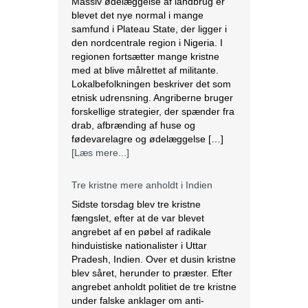
Massiv ødelæggelse af landbrug er
blevet det nye normal i mange
samfund i Plateau State, der ligger i
den nordcentrale region i Nigeria. I
regionen fortsætter mange kristne
med at blive målrettet af militante.
Lokalbefolkningen beskriver det som
etnisk udrensning. Angriberne bruger
forskellige strategier, der spænder fra
drab, afbrænding af huse og
fødevarelagre og ødelæggelse […]
[Læs mere...]
Tre kristne mere anholdt i Indien
Sidste torsdag blev tre kristne
fængslet, efter at de var blevet
angrebet af en pøbel af radikale
hinduistiske nationalister i Uttar
Pradesh, Indien. Over et dusin kristne
blev såret, herunder to præster. Efter
angrebet anholdt politiet de tre kristne
under falske anklager om anti-