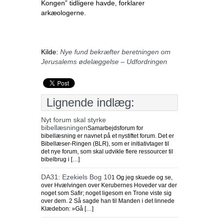
Kongen” tidligere havde, forklarer
arkæologerne.
Kilde:
Nye fund bekræfter beretningen om
Jerusalems ødelæggelse – Udfordringen
Lignende indlæg:
Nyt forum skal styrke
bibellæsningen
Samarbejdsforum for
bibellæsning er navnet på et nystiftet forum. Det er
Bibellæser-Ringen (BLR), som er initiativtager til
det nye forum, som skal udvikle flere ressourcer til
bibelbrug i […]
DA31: Ezekiels Bog 10
1 Og jeg skuede og se,
over Hvælvingen over Kerubernes Hoveder var der
noget som Safir; noget ligesom en Trone viste sig
over dem. 2 Så sagde han til Manden i det linnede
Klædebon: »Gå […]