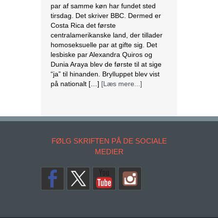
par af samme køn har fundet sted
tirsdag. Det skriver BBC. Dermed er
Costa Rica det første
centralamerikanske land, der tillader
homoseksuelle par at gifte sig. Det
lesbiske par Alexandra Quiros og
Dunia Araya blev de første til at sige
“ja” til hinanden. Brylluppet blev vist
på nationalt […]
[Læs mere...]
Abbas erklærer alle aftaler med Israel
og USA for færdige
Mahmoud Abbas erklærer alle aftaler
og forståelser med Israel og USA for
FØLG SKRIFTEN PÅ DE SOCIALE
at være afsluttet. Det siger den
MEDIER
palæstinensiske præsident tirsdag
ifølge det palæstinensiske
nyhedsbureau Wafa. – Palæstinas
Befrielsesorganisation (PLO) og
staten Palæstina er fra i dag fritaget
for alle aftaler og forståelser med den