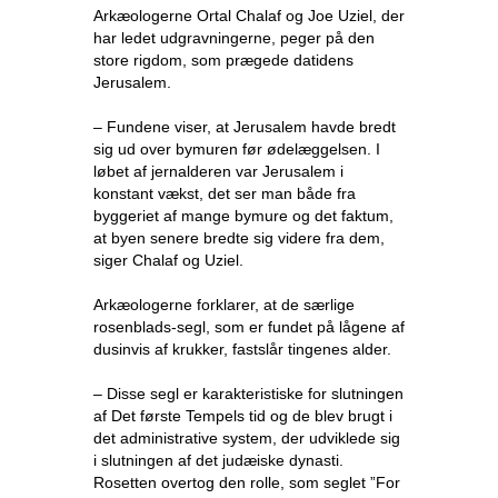
Arkæologerne Ortal Chalaf og Joe Uziel, der
har ledet udgravningerne, peger på den
store rigdom, som prægede datidens
Jerusalem.
– Fundene viser, at Jerusalem havde bredt
sig ud over bymuren før ødelæggelsen. I
løbet af jernalderen var Jerusalem i
konstant vækst, det ser man både fra
byggeriet af mange bymure og det faktum,
at byen senere bredte sig videre fra dem,
siger Chalaf og Uziel.
Arkæologerne forklarer, at de særlige
rosenblads-segl, som er fundet på lågene af
dusinvis af krukker, fastslår tingenes alder.
– Disse segl er karakteristiske for slutningen
af Det første Tempels tid og de blev brugt i
det administrative system, der udviklede sig
i slutningen af det judæiske dynasti.
Rosetten overtog den rolle, som seglet ”For