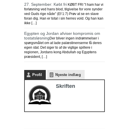
27. September: Købt fri
KØBT FRI ”I ham har vi
forløsning ved hans blod, tilgivelse for vore synder
ved Guds rige nåde” (Ef 1:7) Prøv at se en slave
foran dig. Han er total i sin herres vold. Og han kan
ikke […]
Egypten og Jordan afviser kompromis om
tostatsløsning
Der bliver ingen indrømmelser i
spørgsmålet om at lade palæstinenserne få deres
egen stat. Det siger to af de vigtige spillere i
regionen, Jordans kong Abdullah og Egyptens
præsident, […]
Profil
Nyeste indlæg
Skriften