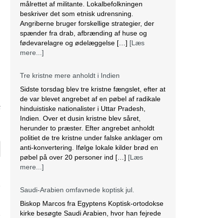
målrettet af militante. Lokalbefolkningen
beskriver det som etnisk udrensning.
Angriberne bruger forskellige strategier, der
spænder fra drab, afbrænding af huse og
fødevarelagre og ødelæggelse […]
[Læs
mere...]
Tre kristne mere anholdt i Indien
Sidste torsdag blev tre kristne fængslet, efter at
de var blevet angrebet af en pøbel af radikale
6
hinduistiske nationalister i Uttar Pradesh,
Indien. Over et dusin kristne blev såret,
herunder to præster. Efter angrebet anholdt
politiet de tre kristne under falske anklager om
anti-konvertering. Ifølge lokale kilder brød en
pøbel på over 20 personer ind […]
[Læs
mere...]
Saudi-Arabien omfavnede koptisk jul.
Biskop Marcos fra Egyptens Koptisk-ortodokse
kirke besøgte Saudi Arabien, hvor han fejrede