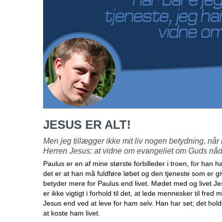
JESUS ER ALT!
Men jeg tillægger ikke mit liv nogen betydning, når b
Herren Jesus: at vidne om evangeliet om Guds nåd
Paulus er en af mine største forbilleder i troen, for han h
det er at han må fuldføre løbet og den tjeneste som er g
betyder mere for Paulus end livet. Mødet med og livet Jesu
er ikke vigtigt i forhold til det, at lede mennesker til fre
Jesus end ved at leve for ham selv. Han har set; det ho
at koste ham livet.