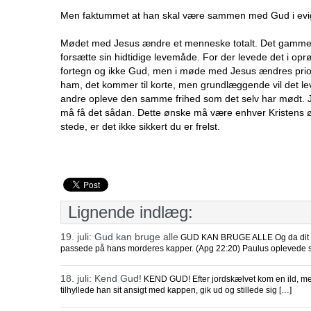
Men faktummet at han skal være sammen med Gud i evighed
Mødet med Jesus ændre et menneske totalt. Det gammel d
forsætte sin hidtidige levemåde. For der levede det i op
fortegn og ikke Gud, men i møde med Jesus ændres prio
ham, det kommer til korte, men grundlæggende vil det le
andre opleve den samme frihed som det selv har mødt. J
må få det sådan. Dette ønske må være enhver Kristens ø
stede, er det ikke sikkert du er frelst.
Lignende indlæg:
19. juli: Gud kan bruge alle
GUD KAN BRUGE ALLE Og da dit vidne
passede på hans morderes kapper. (Apg 22:20) Paulus oplevede s
18. juli: Kend Gud!
KEND GUD! Efter jordskælvet kom en ild, men H
tilhyllede han sit ansigt med kappen, gik ud og stillede sig […]