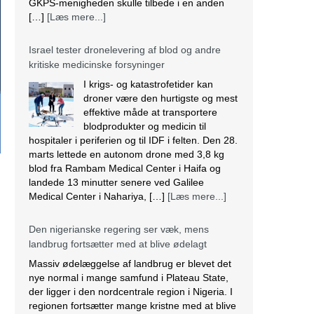
GKPS-menigheden skulle tilbede i en anden
[…]
[Læs mere...]
Israel tester dronelevering af blod og andre
kritiske medicinske forsyninger
I krigs- og katastrofetider kan
droner være den hurtigste og mest
effektive måde at transportere
blodprodukter og medicin til
hospitaler i periferien og til IDF i felten. Den 28.
marts lettede en autonom drone med 3,8 kg
blod fra Rambam Medical Center i Haifa og
landede 13 minutter senere ved Galilee
Medical Center i Nahariya, […]
[Læs mere...]
Den nigerianske regering ser væk, mens
landbrug fortsætter med at blive ødelagt
Massiv ødelæggelse af landbrug er blevet det
nye normal i mange samfund i Plateau State,
der ligger i den nordcentrale region i Nigeria. I
regionen fortsætter mange kristne med at blive