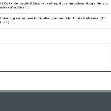
kvinden sagde til Elias: »Nu ved jeg, at du er en gudsmand, og at Herrens
delse af, at Elias […]
r og glemmer deres forpligtelse og ændrer retten for alle hjælpeløse. (Ord
 i sin […]