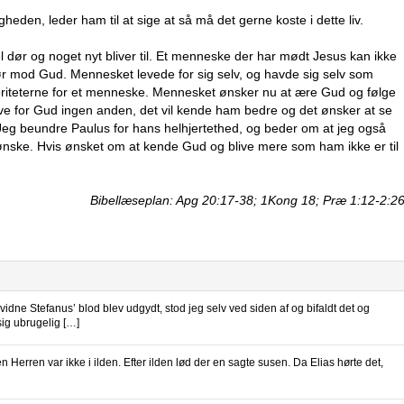
en, leder ham til at sige at så må det gerne koste i dette liv.
ør og noget nyt bliver til. Et menneske der har mødt Jesus kan ikke
rør mod Gud. Mennesket levede for sig selv, og havde sig selv som
riteterne for et menneske. Mennesket ønsker nu at ære Gud og følge
ve for Gud ingen anden, det vil kende ham bedre og det ønsker at se
eg beundre Paulus for hans helhjertethed, og beder om at jeg også
nske. Hvis ønsket om at kende Gud og blive mere som ham ikke er til
Bibellæseplan: Apg 20:17-38; 1Kong 18; Præ 1:12-2:2
 Stefanus’ blod blev udgydt, stod jeg selv ved siden af og bifaldt det og
ig ubrugelig […]
erren var ikke i ilden. Efter ilden lød der en sagte susen. Da Elias hørte det,