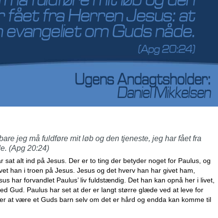
are jeg må fuldføre mit løb og den tjeneste, jeg har fået fra
e. (Apg 20:24)
ar sat alt ind på Jesus. Der er to ting der betyder noget for Paulus, og
ivet han i troen på Jesus. Jesus og det hverv han har givet ham,
s har forvandlet Paulus’ liv fuldstændig. Det han kan opnå her i livet,
d med Gud. Paulus har set at der er langt større glæde ved at leve for
lder at være et Guds barn selv om det er hård og endda kan komme til