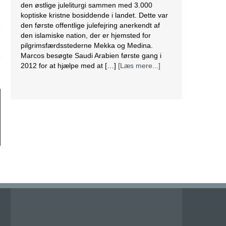
den østlige juleliturgi sammen med 3.000
koptiske kristne bosiddende i landet. Dette var
den første offentlige julefejring anerkendt af
den islamiske nation, der er hjemsted for
pilgrimsfærdsstederne Mekka og Medina.
Marcos besøgte Saudi Arabien første gang i
2012 for at hjælpe med at […]
[Læs mere...]
Lesbisk par i Costa Rica bliver viet efter
lovændring
De første vielser i Costa Rica mellem par af
samme køn har fundet sted tirsdag. Det skriver
BBC. Dermed er Costa Rica det første
centralamerikanske land, der tillader
homoseksuelle par at gifte sig. Det lesbiske par
Alexandra Quiros og Dunia Araya blev de
første til at sige “ja” til hinanden. Brylluppet blev
vist på nationalt […]
[Læs mere...]
Abbas erklærer alle aftaler med Israel og USA
for færdige