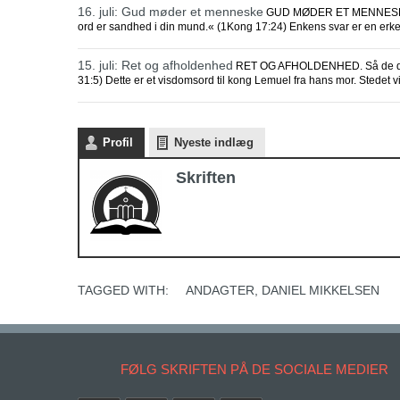
16. juli: Gud møder et menneske
GUD MØDER ET MENNESKE Og 
ord er sandhed i din mund.« (1Kong 17:24) Enkens svar er en erken
15. juli: Ret og afholdenhed
RET OG AFHOLDENHED. Så de drikke
31:5) Dette er et visdomsord til kong Lemuel fra hans mor. Stedet vil
Profil
Nyeste indlæg
Skriften
TAGGED WITH:
ANDAGTER
,
DANIEL MIKKELSEN
FØLG SKRIFTEN PÅ DE SOCIALE MEDIER