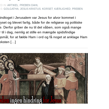
D IN:
ARTIKEL
,
PREBEN DAHL
GS:
GOLGATHA
,
JESUS KRISTUS
,
KORSET
,
KÆRLIGHED
,
PREBEN
 indtoget i Jerusalem var Jesus for alvor kommet i
yset og blevet farlig, både for de religiøse og politiske
e. Derfor griber de nu til det våben, som også mange
r til i dag, nemlig at stille en mængde spidsfindige
smål, for at fælde Ham i ord og få noget at anklage Ham
Teksten […]