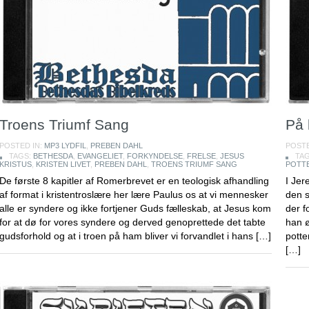
Troens Triumf Sang
På 
POSTED IN:
MP3 LYDFIL
,
PREBEN DAHL
POSTE
TAGS:
BETHESDA
,
EVANGELIET
,
FORKYNDELSE
,
FRELSE
,
JESUS
TA
KRISTUS
,
KRISTEN LIVET
,
PREBEN DAHL
,
TROENS TRIUMF SANG
POTT
De første 8 kapitler af Romerbrevet er en teologisk afhandling
I Jer
af format i kristentroslære her lære Paulus os at vi mennesker
den s
alle er syndere og ikke fortjener Guds fælleskab, at Jesus kom
der f
for at dø for vores syndere og derved genoprettede det tabte
han ø
gudsforhold og at i troen på ham bliver vi forvandlet i hans […]
potte
[…]