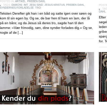
POSTED IN:
ARTIKEL
,
PREBEN DAHL
TAGS:
DIAKONI
,
IMT
,
JESU SIND
,
JESUS KRISTUS
,
PREBEN DAHL
,
POSTE
SYNDERNES FORLADELSE
,
TRO
TA
DAHL
Teksten Derefter gik han i en båd og satte igen over søen og
Efter
kom til sin egen by. Og se, de bar hen til ham en lam, der lå
søgel
på en båre; og da Jesus så deres tro, sagde han til den
leder
lamme: »Vær frimodig, søn, dine synder forlades dig.« Og se,
gribe
nogle af de […]
spørg
for. 