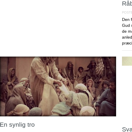
Råb
POSTE
Den f
Gud s
de mø
anled
præci
En synlig tro
Sva