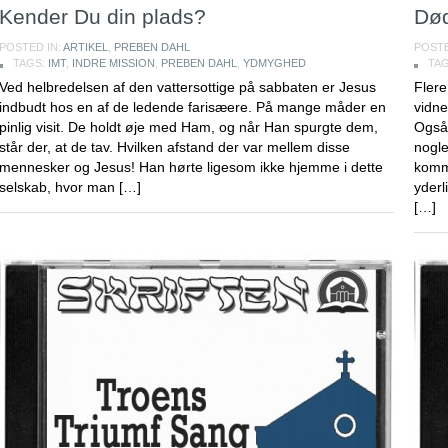
Kender Du din plads?
Død
POSTED IN:
ARTIKEL
,
PREBEN DAHL
POSTE
TAGS:
IMT
,
INDRE MISSION
,
PREBEN DAHL
,
YDMYGHED
TA
Ved helbredelsen af den vattersottige på sabbaten er Jesus
Flere
indbudt hos en af de ledende farisæere. På mange måder en
vidne
pinlig visit. De holdt øje med Ham, og når Han spurgte dem,
Også 
står der, at de tav. Hvilken afstand der var mellem disse
nogle
mennesker og Jesus! Han hørte ligesom ikke hjemme i dette
komme
selskab, hvor man […]
yderl
[…]