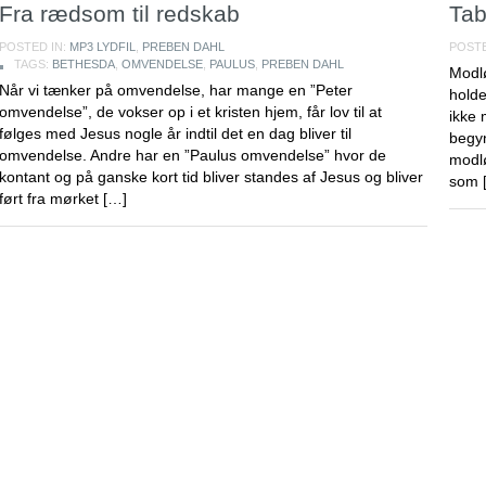
Fra rædsom til redskab
Tab
POSTED IN:
MP3 LYDFIL
,
PREBEN DAHL
POSTE
TAGS:
BETHESDA
,
OMVENDELSE
,
PAULUS
,
PREBEN DAHL
Modl
Når vi tænker på omvendelse, har mange en ”Peter
holde
omvendelse”, de vokser op i et kristen hjem, får lov til at
ikke 
følges med Jesus nogle år indtil det en dag bliver til
begyn
omvendelse. Andre har en ”Paulus omvendelse” hvor de
modlø
kontant og på ganske kort tid bliver standes af Jesus og bliver
som 
ført fra mørket […]