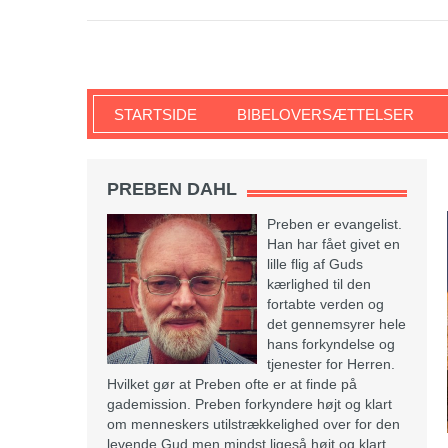
SKRIFTEN
STARTSIDE
BIBELOVERSÆTTELSER
PREBEN DAHL
Preben er evangelist.
Han har fået givet en
lille flig af Guds
kærlighed til den
fortabte verden og
det gennemsyrer hele
hans forkyndelse og
tjenester for Herren.
Hvilket gør at Preben ofte er at finde på
gademission. Preben forkyndere højt og klart
om menneskers utilstrækkelighed over for den
levende Gud men mindst ligeså højt og klart