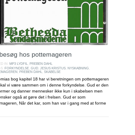
besøg hos pottemageren
D IN:
MP3 LYDFIL
,
PREBEN DAHL
GS:
FORKYNDELSE
,
GUD
,
JESUS KRISTUS
,
NYSKABNING
,
EMAGEREN
,
PREBEN DAHL
,
SKABELSE
emias bog kapitel 18 har vi beretningen om pottemageren
kal vi være sammen om i denne forkyndelse. Gud er den
ormer og danner mennesker ikke kun i skabelsen men
nsker også at gøre det i frelsen. Gud er som
mageren, Når det kar, som han var i gang med at forme