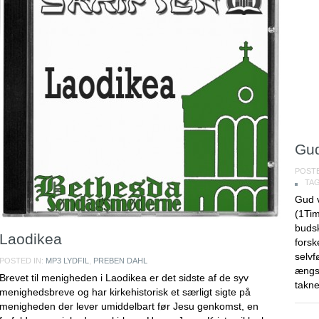
Gud
POSTE
TA
Gud v
(1Ti
budsk
Laodikea
forsk
selvf
POSTED IN:
MP3 LYDFIL
,
PREBEN DAHL
ængst
Brevet til menigheden i Laodikea er det sidste af de syv
takne
menighedsbreve og har kirkehistorisk et særligt sigte på
menigheden der lever umiddelbart før Jesu genkomst, en