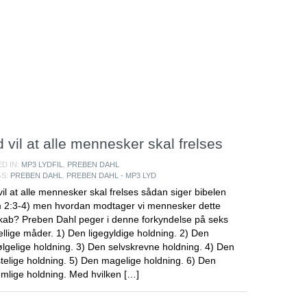
 vil at alle mennesker skal frelses
D IN:
MP3 LYDFIL
,
PREBEN DAHL
GS:
PREBEN DAHL
,
PREBEN DAHL - MP3 LYD
il at alle mennesker skal frelses sådan siger bibelen
m 2:3-4) men hvordan modtager vi mennesker dette
ab? Preben Dahl peger i denne forkyndelse på seks
ellige måder. 1) Den ligegyldige holdning. 2) Den
ølgelige holdning. 3) Den selvskrevne holdning. 4) Den
elige holdning. 5) Den magelige holdning. 6) Den
mlige holdning. Med hvilken […]