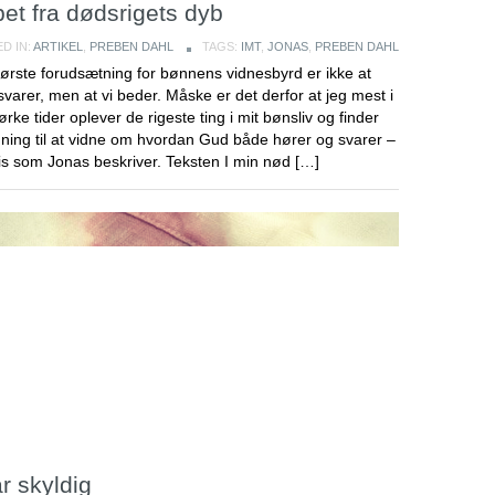
et fra dødsrigets dyb
D IN:
ARTIKEL
,
PREBEN DAHL
TAGS:
IMT
,
JONAS
,
PREBEN DAHL
ørste forudsætning for bønnens vidnesbyrd er ikke at
varer, men at vi beder. Måske er det derfor at jeg mest i
rke tider oplever de rigeste ting i mit bønsliv og finder
ning til at vidne om hvordan Gud både hører og svarer –
s som Jonas beskriver. Teksten I min nød […]
r skyldig