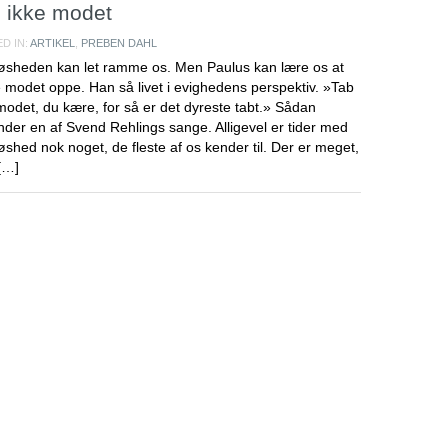
 ikke modet
D IN:
ARTIKEL
,
PREBEN DAHL
øsheden kan let ramme os. Men Paulus kan lære os at
 modet oppe. Han så livet i evighedens perspektiv. »Tab
modet, du kære, for så er det dyreste tabt.» Sådan
der en af Svend Rehlings sange. Alligevel er tider med
shed nok noget, de fleste af os kender til. Der er meget,
[…]