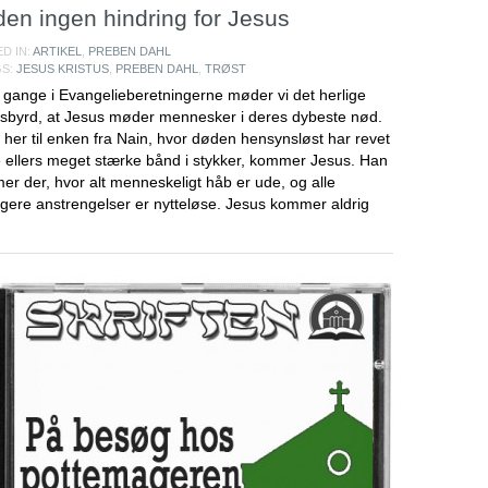
en ingen hindring for Jesus
D IN:
ARTIKEL
,
PREBEN DAHL
GS:
JESUS KRISTUS
,
PREBEN DAHL
,
TRØST
 gange i Evangelieberetningerne møder vi det herlige
sbyrd, at Jesus møder mennesker i deres dybeste nød.
her til enken fra Nain, hvor døden hensynsløst har revet
 ellers meget stærke bånd i stykker, kommer Jesus. Han
r der, hvor alt menneskeligt håb er ude, og alle
igere anstrengelser er nytteløse. Jesus kommer aldrig