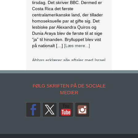
tirsdag. Det skriver BBC. Dermed er
Costa Rica det første
centralamerikanske land, der tillader
homoseksuelle par at gifte sig. Det
lesbiske par Alexandra Quiros og
Dunia Araya blev de første til at sige
“ja” til hinanden. Brylluppet blev vist
på nationalt […]
[Læs mere...]
Abbas erklærer alle aftaler med Israel
og USA for færdige
Mahmoud Abbas erklærer alle aftaler
og forståelser med Israel og USA for
FØLG SKRIFTEN PÅ DE SOCIALE
at være afsluttet. Det siger den
MEDIER
palæstinensiske præsident tirsdag
ifølge det palæstinensiske
nyhedsbureau Wafa. – Palæstinas
Befrielsesorganisation (PLO) og
staten Palæstina er fra i dag fritaget
for alle aftaler og forståelser med den
amerikanske og den israelske
regering, siger Abbas på et
Copyrights. © 2014 SKRIFTEN