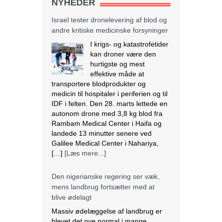
NYHEDER
Israel tester dronelevering af blod og
andre kritiske medicinske forsyninger
I krigs- og katastrofetider
kan droner være den
hurtigste og mest
effektive måde at
transportere blodprodukter og
medicin til hospitaler i periferien og til
IDF i felten. Den 28. marts lettede en
autonom drone med 3,8 kg blod fra
Rambam Medical Center i Haifa og
landede 13 minutter senere ved
Galilee Medical Center i Nahariya,
[…]
[Læs mere...]
Den nigerianske regering ser væk,
mens landbrug fortsætter med at
blive ødelagt
Massiv ødelæggelse af landbrug er
blevet det nye normal i mange