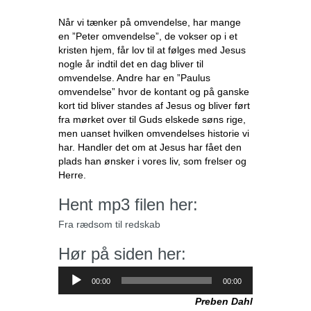
Når vi tænker på omvendelse, har mange
en ”Peter omvendelse”, de vokser op i et
kristen hjem, får lov til at følges med Jesus
nogle år indtil det en dag bliver til
omvendelse. Andre har en ”Paulus
omvendelse” hvor de kontant og på ganske
kort tid bliver standes af Jesus og bliver ført
fra mørket over til Guds elskede søns rige,
men uanset hvilken omvendelses historie vi
har. Handler det om at Jesus har fået den
plads han ønsker i vores liv, som frelser og
Herre.
Hent mp3 filen her:
Fra rædsom til redskab
Hør på siden her:
Lydafspiller
00:00
00:00
Preben Dahl