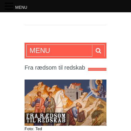
MENU
SKRIFTEN
MENU
Fra rædsom til redskab
Foto: Ted