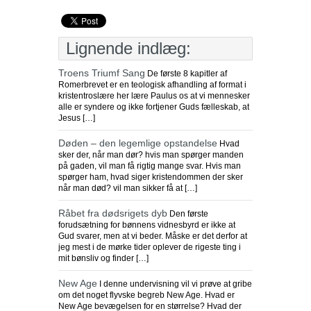
Lignende indlæg:
Troens Triumf Sang
De første 8 kapitler af
Romerbrevet er en teologisk afhandling af format i
kristentroslære her lære Paulus os at vi mennesker
alle er syndere og ikke fortjener Guds fælleskab, at
Jesus […]
Døden – den legemlige opstandelse
Hvad
sker der, når man dør? hvis man spørger manden
på gaden, vil man få rigtig mange svar. Hvis man
spørger ham, hvad siger kristendommen der sker
når man død? vil man sikker få at […]
Råbet fra dødsrigets dyb
Den første
forudsætning for bønnens vidnesbyrd er ikke at
Gud svarer, men at vi beder. Måske er det derfor at
jeg mest i de mørke tider oplever de rigeste ting i
mit bønsliv og finder […]
New Age
I denne undervisning vil vi prøve at gribe
om det noget flyvske begreb New Age. Hvad er
New Age bevægelsen for en størrelse? Hvad der