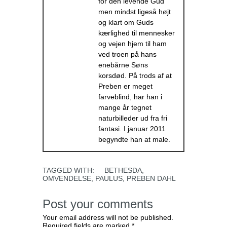
for den levende Gud
men mindst ligeså højt
og klart om Guds
kærlighed til mennesker
og vejen hjem til ham
ved troen på hans
enebårne Søns
korsdød. På trods af at
Preben er meget
farveblind, har han i
mange år tegnet
naturbilleder ud fra fri
fantasi. I januar 2011
begyndte han at male.
TAGGED WITH:
BETHESDA
,
OMVENDELSE
,
PAULUS
,
PREBEN DAHL
Post your comments
Your email address will not be published.
Required fields are marked *