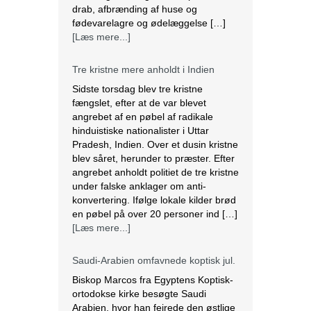
[Læs mere...]
Tre kristne mere anholdt i Indien
Sidste torsdag blev tre kristne
fængslet, efter at de var blevet
angrebet af en pøbel af radikale
hinduistiske nationalister i Uttar
Pradesh, Indien. Over et dusin kristne
blev såret, herunder to præster. Efter
angrebet anholdt politiet de tre kristne
under falske anklager om anti-
konvertering. Ifølge lokale kilder brød
en pøbel på over 20 personer ind […]
[Læs mere...]
Saudi-Arabien omfavnede koptisk jul.
Biskop Marcos fra Egyptens Koptisk-
ortodokse kirke besøgte Saudi
Arabien, hvor han fejrede den østlige
juleliturgi sammen med 3.000