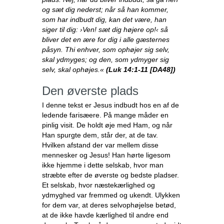
og sæt dig nederst; når så han kommer,
som har indbudt dig, kan det være, han
siger til dig: ›Ven! sæt dig højere op!‹ så
bliver det en ære for dig i alle gæsternes
påsyn. Thi enhver, som ophøjer sig selv,
skal ydmyges; og den, som ydmyger sig
selv, skal ophøjes.«
(Luk 14:1-11 [DA48])
Den øverste plads
I denne tekst er Jesus indbudt hos en af de
ledende farisæere. På mange måder en
pinlig visit. De holdt øje med Ham, og når
Han spurgte dem, står der, at de tav.
Hvilken afstand der var mellem disse
mennesker og Jesus! Han hørte ligesom
ikke hjemme i dette selskab, hvor man
stræbte efter de øverste og bedste pladser.
Et selskab, hvor næstekærlighed og
ydmyghed var fremmed og ukendt. Ulykken
for dem var, at deres selvophøjelse betød,
at de ikke havde kærlighed til andre end