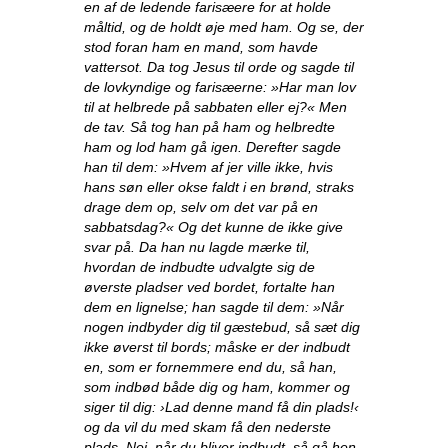
en af de ledende farisæere for at holde
måltid, og de holdt øje med ham. Og se, der
stod foran ham en mand, som havde
vattersot. Da tog Jesus til orde og sagde til
de lovkyndige og farisæerne: »Har man lov
til at helbrede på sabbaten eller ej?« Men
de tav. Så tog han på ham og helbredte
ham og lod ham gå igen. Derefter sagde
han til dem: »Hvem af jer ville ikke, hvis
hans søn eller okse faldt i en brønd, straks
drage dem op, selv om det var på en
sabbatsdag?« Og det kunne de ikke give
svar på. Da han nu lagde mærke til,
hvordan de indbudte udvalgte sig de
øverste pladser ved bordet, fortalte han
dem en lignelse; han sagde til dem: »Når
nogen indbyder dig til gæstebud, så sæt dig
ikke øverst til bords; måske er der indbudt
en, som er fornemmere end du, så han,
som indbød både dig og ham, kommer og
siger til dig: ›Lad denne mand få din plads!‹
og da vil du med skam få den nederste
plads. Nej, når du bliver indbudt, så gå hen