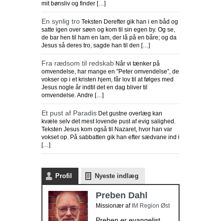
mit bønsliv og finder […]
En synlig tro
Teksten Derefter gik han i en båd og
satte igen over søen og kom til sin egen by. Og se,
de bar hen til ham en lam, der lå på en båre; og da
Jesus så deres tro, sagde han til den […]
Fra rædsom til redskab
Når vi tænker på
omvendelse, har mange en ”Peter omvendelse”, de
vokser op i et kristen hjem, får lov til at følges med
Jesus nogle år indtil det en dag bliver til
omvendelse. Andre […]
Et pust af Paradis
Det gustne overlæg kan
kvæle selv det mest lovende pust af evig salighed.
Teksten Jesus kom også til Nazaret, hvor han var
vokset op. På sabbatten gik han efter sædvane ind i
[…]
Profil
Nyeste indlæg
Preben Dahl
Missionær
af
IM Region Øst
Preben er evangelist.