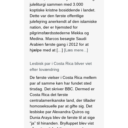
koptiske kristne bosiddende i landet.
Dette var den første offentlige
julefejring anerkendt af den islamiske
nation, der er hjemsted for
pilgrimsfærdsstederne Mekka og
Medina. Marcos besøgte Saudi
Arabien første gang i 2012 for at
hjælpe med at […]
[Læs mere...]
Lesbisk par i Costa Rica bliver viet
efter lovændring
De første vielser i Costa Rica mellem
par af samme køn har fundet sted
tirsdag. Det skriver BBC. Dermed er
Costa Rica det første
centralamerikanske land, der tillader
homoseksuelle par at gifte sig. Det
lesbiske par Alexandra Quiros og
Dunia Araya blev de første til at sige
“ja” til hinanden. Brylluppet blev vist
på nationalt […]
[Læs mere...]