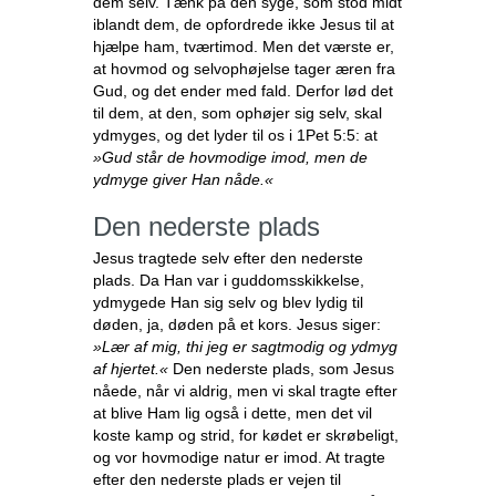
dem selv. Tænk på den syge, som stod midt
iblandt dem, de opfordrede ikke Jesus til at
hjælpe ham, tværtimod. Men det værste er,
at hovmod og selvophøjelse tager æren fra
Gud, og det ender med fald. Derfor lød det
til dem, at den, som ophøjer sig selv, skal
ydmyges, og det lyder til os i 1Pet 5:5: at
»Gud står de hovmodige imod, men de
ydmyge giver Han nåde.«
Den nederste plads
Jesus tragtede selv efter den nederste
plads. Da Han var i guddomsskikkelse,
ydmygede Han sig selv og blev lydig til
døden, ja, døden på et kors. Jesus siger:
»Lær af mig, thi jeg er sagtmodig og ydmyg
af hjertet.«
Den nederste plads, som Jesus
nåede, når vi aldrig, men vi skal tragte efter
at blive Ham lig også i dette, men det vil
koste kamp og strid, for kødet er skrøbeligt,
og vor hovmodige natur er imod. At tragte
efter den nederste plads er vejen til