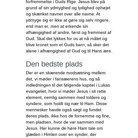
forfremmelse i Guds Rige. Jesus blev på
grund af sin ydmyghed og lydighed ophøjet
og skænket navnet over alle navne. At
ydmyge sig er ikke at gøre sig selv ringere,
end man er, men at erkende sin
afhængighed af andre, først og fremmest af
Gud. Skal det lykkes for os at nå målet og
blive kronet som et Guds barn, så sker det
alene i afhængighed af Gud og til Hans ære.
Den bedste plads
Der er en skærende modsætning mellem
det, vi møder i farisæerens hus, og så
indledningen til det følgende kapitel i Lukas
evangeliet, hvor vi møder Jesus i sit rette
element, nemlig sammen med toldere og
syndere, som holdt sig nær til Ham. Disse
mennesker havde også søgt og fundet
deres plads, ikke hos de fornemme og fine,
men pladsen, hvor de var sammen med
Jesus. Her kunne de høre Ham tale om
glæden i Himlen over en synder, der