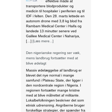
medicin til hospitaler i periferien og til
IDF i felten. Den 28. marts lettede en
autonom drone med 3,8 kg blod fra
Rambam Medical Center i Haifa og
landede 13 minutter senere ved
Galilee Medical Center i Nahariya,
[…]
[Læs mere...]
Den nigerianske regering ser væk,
mens landbrug fortsætter med at
blive ødelagt
Massiv ødelæggelse af landbrug er
blevet det nye normal i mange
samfund i Plateau State, der ligger i
den nordcentrale region i Nigeria. I
regionen fortsætter mange kristne
med at blive målrettet af militante.
Lokalbefolkningen beskriver det som
etnisk udrensning. Angriberne bruger
forskellige strategier, der spænder fra
drab, afbrænding af huse og
fødevarelagre og ødelæggelse […]