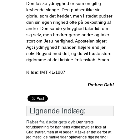
Den falske ydmyghed er som en giftig
krybende slange. Den pudser ikke sin
glorie, som det hedder, men i stedet pudser
den sin egen ringhed ofte på bekostning af
andre. Den sande ydmyghed taler lidt om
sig selv, men hædrer gerne andre og taler
stort om Jesu herlighed. Apostelen siger:
Agt i ydmyghed hinanden højere end jer
selv. Begynd med det, og du vil høste store
rigdomme af det kristne fællesskab. Amen
Kilde:
IMT 41/1987
Preben Dahl
Lignende indlæg:
Råbet fra dødsrigets dyb
Den første
forudsætning for bønnens vidnesbyrd er ikke at
Gud svarer, men at vi beder. Måske er det derfor at
jeg mest i de mørke tider oplever de rigeste ting i