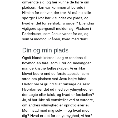
omvendte sig, og her kunne de høre om
pladsen, Han var kommen at berede i
Himlen for enhver, der tror. Vi må nu stille
spørge: Hvor har vi fundet vor plads, og
hvad er det for selskab, vi søger? Et endnu
vigtigere spørgsmål melder sig: Pladsen i
Faderhuset, som Jesus vandt for os, og
som vi modtog i dåben, hvad med den?
Din og min plads
Også blandt kristne i dag er tendens til
hovmod en fare, som lurer og ødelægger
mange kristne fællesskaber. Vi er ikke
blevet bedre end de første apostle, som
stred om pladsen ved Jesu højre hånd.
Derfor har vi grund til at ransage os selv:
Hvordan ser det ud med vor ydmyghed, er
den ægte eller falsk, og hvad er forskellen?
Jo, vi har ikke så vanskeligt ved at vurdere,
om andres ydmyghed er oprigtig eller ej.
Men hvad med mig selv — og hvad med
dig? Hvad er det for en ydmyghed, vi har?