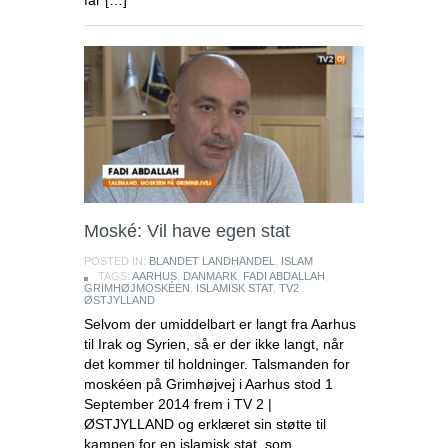
far […]
Moské: Vil have egen stat
POSTED IN:
BLANDET LANDHANDEL
,
ISLAM
TAGS:
AARHUS
,
DANMARK
,
FADI ABDALLAH
,
GRIMHØJMOSKÉEN
,
ISLAMISK STAT
,
TV2
ØSTJYLLAND
Selvom der umiddelbart er langt fra Aarhus
til Irak og Syrien, så er der ikke langt, når
det kommer til holdninger. Talsmanden for
moskéen på Grimhøjvej i Aarhus stod 1
September 2014 frem i TV 2 |
ØSTJYLLAND og erklæret sin støtte til
kampen for en islamisk stat, som