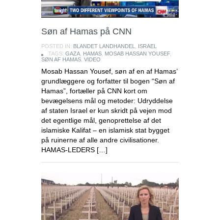
Søn af Hamas på CNN
POSTED IN:
BLANDET LANDHANDEL
,
ISRAEL
TAGS:
GAZA
,
HAMAS
,
MOSAB HASSAN YOUSEF
,
SØN AF HAMAS
,
VIDEO
Mosab Hassan Yousef, søn af en af Hamas’
grundlæggere og forfatter til bogen “Søn af
Hamas”, fortæller på CNN kort om
bevægelsens mål og metoder: Udryddelse
af staten Israel er kun skridt på vejen mod
det egentlige mål, genoprettelse af det
islamiske Kalifat – en islamisk stat bygget
på ruinerne af alle andre civilisationer.
HAMAS-LEDERS […]