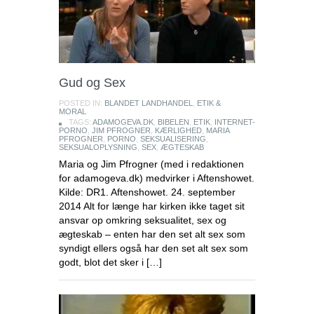
Gud og Sex
POSTED IN:
BLANDET LANDHANDEL
,
ETIK &
MORAL
TAGS:
ADAMOGEVA.DK
,
BIBELEN
,
ETIK
,
INTERNET-
PORNO
,
JIM PFROGNER
,
KÆRLIGHED
,
MARIA
PFROGNER
,
PORNO
,
SEKSUALISERING
,
SEKSUALOPLYSNING
,
SEX
,
ÆGTESKAB
Maria og Jim Pfrogner (med i redaktionen
for adamogeva.dk) medvirker i Aftenshowet.
Kilde: DR1. Aftenshowet. 24. september
2014 Alt for længe har kirken ikke taget sit
ansvar op omkring seksualitet, sex og
ægteskab – enten har den set alt sex som
syndigt ellers også har den set alt sex som
godt, blot det sker i […]