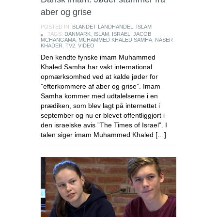
aber og grise
POSTED IN:
BLANDET LANDHANDEL
,
ISLAM
TAGS:
DANMARK
,
ISLAM
,
ISRAEL
,
JACOB
MCHANGAMA
,
MUHAMMED KHALED SAMHA
,
NASER
KHADER
,
TV2
,
VIDEO
Den kendte fynske imam Muhammed
Khaled Samha har vakt international
opmærksomhed ved at kalde jøder for
”efterkommere af aber og grise”. Imam
Samha kommer med udtalelserne i en
prædiken, som blev lagt på internettet i
september og nu er blevet offentliggjort i
den israelske avis ”The Times of Israel”. I
talen siger imam Muhammed Khaled […]