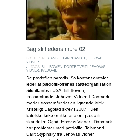
Bag stilhedens mure 02
POSTED IN:
BLANDET LANDHANDEL
,
JEHOVAS
VIDNER
TAGS:
BILL BOWEN
,
DORTE TVEITI
,
JEHOVAS
VIDNER
,
PÆDOFIL
De pædofiles paradis. Så kontant omtaler
leder af pædofili-ofrenes støtteorganisation
Silentlambs i USA, Bill Bowen,
trossamfundet Jehovas Vidner. I Danmark
møder trossamfundet en lignende kritik.
Kristeligt Dagblad skrev i 2007: ”Den
katolske kirke er ikke ene om pædofili-
skandaler. Også Jehovas Vidner i Danmark
har problemer med pædofile. Talsmand
Carit Stypinsky fra Jehovas Vidner