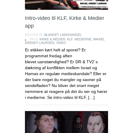
Intro-video til KLF, Kirke & Medier
app
POSTED IN:
BLANDET LANDHANDEL
TAGS:
KIRKE & MEDIER
,
KLF
,
MEDIERNE
,
MIKAEL
ARENDT LAURSEN
,
VIDEO
Er etikken kørt helt af sporet? Er
programmet fredag aften
blevet uanstændighed? Er DR & TV2´s
dækning af konflikten mellem Israel og
Hamas en regulær medieskandale? Eller er
der bare noget du mangler og savner på
sendefladen? Nu bliver det snart meget
nemmere at reagere på det du ser og hører
i medierne. Se intro-video til KLF, […]