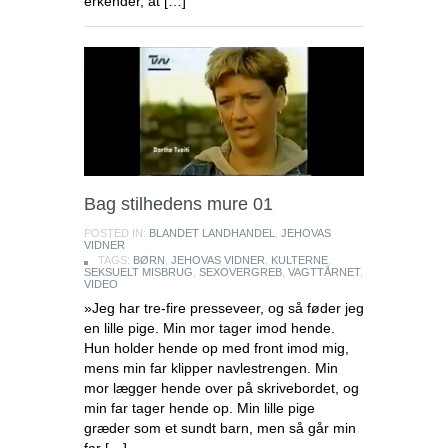
erkender, at […]
Bag stilhedens mure 01
POSTED IN:
BLANDET LANDHANDEL
,
JEHOVAS
VIDNER
TAGS:
BØRN
,
JEHOVAS VIDNER
,
KULTERNE
,
SEKSUELT MISBRUG
,
SEXOVERGREB
,
VAGTTÅRNET
,
VIDEO
»Jeg har tre-fire presseveer, og så føder jeg
en lille pige. Min mor tager imod hende.
Hun holder hende op med front imod mig,
mens min far klipper navlestrengen. Min
mor lægger hende over på skrivebordet, og
min far tager hende op. Min lille pige
græder som et sundt barn, men så går min