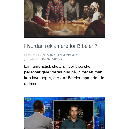
Hvordan reklamere for Bibelen?
POSTED IN:
BLANDET LANDHANDEL
TAGS:
HUMOR
,
VIDEO
En humoristisk sketch, hvor bibelske
personer giver deres bud på, hvordan man
kan lave noget, der gør Bibelen spændende
at læse.