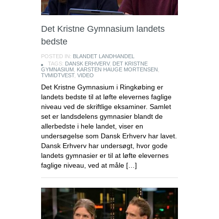
Det Kristne Gymnasium landets
bedste
POSTED IN:
BLANDET LANDHANDEL
TAGS:
DANSK ERHVERV
,
DET KRISTNE
GYMNASIUM
,
KARSTEN HAUGE MORTENSEN
,
TVMIDTVEST
,
VIDEO
Det Kristne Gymnasium i Ringkøbing er
landets bedste til at løfte elevernes faglige
niveau ved de skriftlige eksaminer. Samlet
set er landsdelens gymnasier blandt de
allerbedste i hele landet, viser en
undersøgelse som Dansk Erhverv har lavet.
Dansk Erhverv har undersøgt, hvor gode
landets gymnasier er til at løfte elevernes
faglige niveau, ved at måle […]