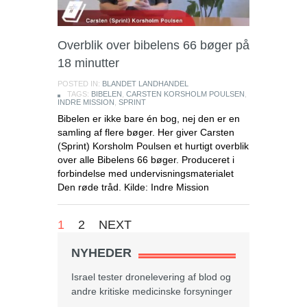
Overblik over bibelens 66 bøger på
18 minutter
POSTED IN:
BLANDET LANDHANDEL
TAGS:
BIBELEN
,
CARSTEN KORSHOLM POULSEN
,
INDRE MISSION
,
SPRINT
Bibelen er ikke bare én bog, nej den er en
samling af flere bøger. Her giver Carsten
(Sprint) Korsholm Poulsen et hurtigt overblik
over alle Bibelens 66 bøger. Produceret i
forbindelse med undervisningsmaterialet
Den røde tråd. Kilde: Indre Mission
1
2
NEXT
NYHEDER
Israel tester dronelevering af blod og
andre kritiske medicinske forsyninger