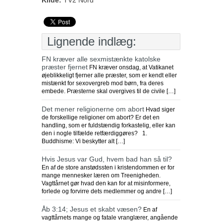
Kilde:
TV2 Nord
Lignende indlæg:
FN kræver alle sexmistænkte katolske
præster fjernet
FN kræver onsdag, at Vatikanet
øjeblikkeligt fjerner alle præster, som er kendt eller
mistænkt for sexovergreb mod børn, fra deres
embede. Præsterne skal overgives til de civile […]
Det mener religionerne om abort
Hvad siger
de forskellige religioner om abort? Er det en
handling, som er fuldstændig forkastelig, eller kan
den i nogle tilfælde retfærdiggøres? 1.
Buddhisme: Vi beskytter alt […]
Hvis Jesus var Gud, hvem bad han så til?
En af de store anstødssten i kristendommen er for
mange mennesker læren om Treenigheden.
Vagttårnet gør hvad den kan for at misinformere,
forlede og forvirre dets medlemmer og andre […]
Åb 3:14; Jesus et skabt væsen?
En af
vagttårnets mange og fatale vranglærer, angående