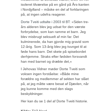
isoleret tilværelse på en gård på Års-kanten
i Nordjylland – måske en del af forklaringen
på, at ingen udefra reagerer.
Dorte Tveiti udtalte i 2003 til BT:
»Siden tre-
års alderen blev jeg udsat for den værste
forbrydelse, som kan ramme et barn. Jeg
blev misbrugt seksuelt af min far. Det
kulminerede, da han gjorde mig gravid som
12-årig. Som 13-årig blev jeg tvunget til at
føde hans barn. Det skete på spisebordet
derhjemme. Straks efter fødslen forsvandt
han med barnet og dræbte det,«
I Jehovas Vidner møder Dorte Tveiti som
voksen ingen forståelse: »Både mine
forældre og medlemmer af sekten har slået
på, at jeg måtte være besat af Djævlen, når
jeg kunne komme med den slags
beskyldninger.
Her kan du se 1 del af Dorte Tveiti historie.