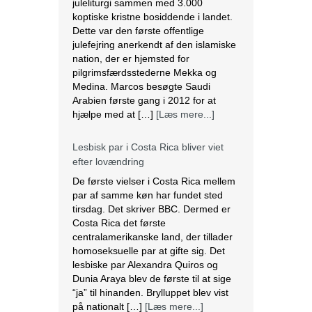
Lesbisk par i Costa Rica bliver viet
efter lovændring
De første vielser i Costa Rica mellem
par af samme køn har fundet sted
tirsdag. Det skriver BBC. Dermed er
Costa Rica det første
centralamerikanske land, der tillader
homoseksuelle par at gifte sig. Det
lesbiske par Alexandra Quiros og
Dunia Araya blev de første til at sige
“ja” til hinanden. Brylluppet blev vist
på nationalt […]
[Læs mere...]
Abbas erklærer alle aftaler med Israel
og USA for færdige
Mahmoud Abbas erklærer alle aftaler
og forståelser med Israel og USA for
at være afsluttet. Det siger den
palæstinensiske præsident tirsdag
ifølge det palæstinensiske