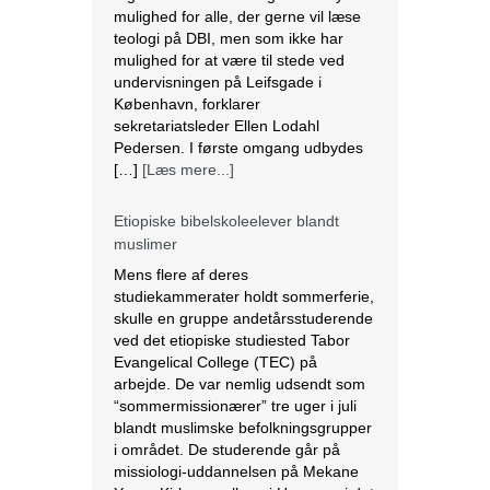
Etiopiske bibelskoleelever blandt
muslimer
Mens flere af deres
studiekammerater holdt sommerferie,
skulle en gruppe andetårsstuderende
ved det etiopiske studiested Tabor
Evangelical College (TEC) på
arbejde. De var nemlig udsendt som
“sommermissionærer” tre uger i juli
blandt muslimske befolkningsgrupper
i området. De studerende går på
missiologi-uddannelsen på Mekane
Yesus Kirkens college i Hawassa i det
sydlige Etiopien, og projektet er en
vigtig del […]
[Læs mere...]
Jordan advarer Israel om
‘katastrofale konsekvenser’, hvis al-
Aqsa-moskeen igen stormes af
tropper