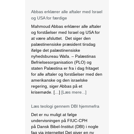
nyhedsbureau Wafa. – Palæstinas
Befrielsesorganisation (PLO) og
staten Palæstina er fra i dag fritaget
for alle aftaler og forståelser med den
amerikanske og den israelske
regering, siger Abbas på et
krisemøde. […]
[Læs mere...]
Læs teologi gennem DBI hjemmefra
Det er nu muligt at følge
undervisningen på FIUC-CPH
på Dansk Bibel-Institut (DBI) i nogle
fag via internettet Det giver en ny
mulighed for alle, der gerne vil læse
teologi på DBI, men som ikke har
mulighed for at være til stede ved
undervisningen på Leifsgade i
København, forklarer
sekretariatsleder Ellen Lodahl
Pedersen. I første omgang udbydes
[…]
[Læs mere...]