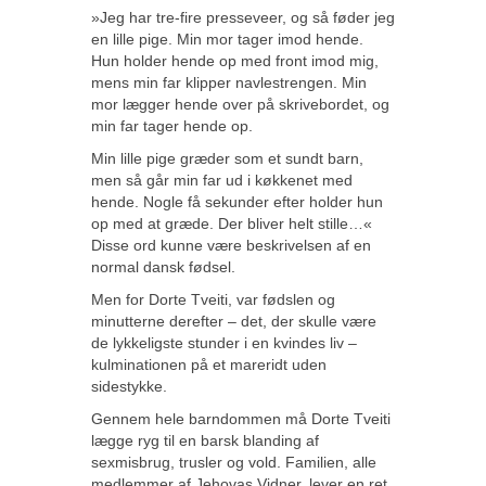
»Jeg har tre-fire presseveer, og så føder jeg
en lille pige. Min mor tager imod hende.
Hun holder hende op med front imod mig,
mens min far klipper navlestrengen. Min
mor lægger hende over på skrivebordet, og
min far tager hende op.
Min lille pige græder som et sundt barn,
men så går min far ud i køkkenet med
hende. Nogle få sekunder efter holder hun
op med at græde. Der bliver helt stille…«
Disse ord kunne være beskrivelsen af en
normal dansk fødsel.
Men for Dorte Tveiti, var fødslen og
minutterne derefter – det, der skulle være
de lykkeligste stunder i en kvindes liv –
kulminationen på et mareridt uden
sidestykke.
Gennem hele barndommen må Dorte Tveiti
lægge ryg til en barsk blanding af
sexmisbrug, trusler og vold. Familien, alle
medlemmer af Jehovas Vidner, lever en ret