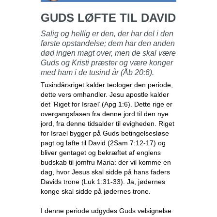
GUDS LØFTE TIL DAVID
Salig og hellig er den, der har del i den
første opstandelse; dem har den anden
død ingen magt over, men de skal være
Guds og Kristi præster og være konger
med ham i de tusind år (Åb 20:6).
Tusindårsriget kalder teologer den periode,
dette vers omhandler. Jesu apostle kalder
det ’Riget for Israel’ (Apg 1:6). Dette rige er
overgangsfasen fra denne jord til den nye
jord, fra denne tidsalder til evigheden. Riget
for Israel bygger på Guds betingelsesløse
pagt og løfte til David (2Sam 7:12-17) og
bliver gentaget og bekræftet af englens
budskab til jomfru Maria: der vil komme en
dag, hvor Jesus skal sidde på hans faders
Davids trone (Luk 1:31-33). Ja, jødernes
konge skal sidde på jødernes trone.
I denne periode udgydes Guds velsignelse