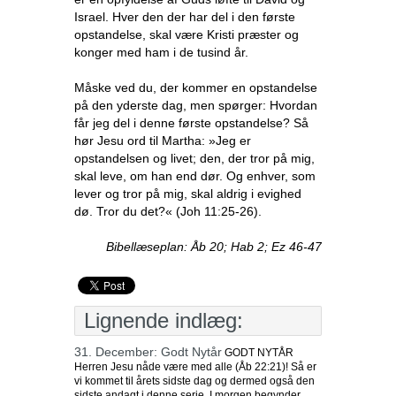
Israel. Hver den der har del i den første
opstandelse, skal være Kristi præster og
konger med ham i de tusind år.
Måske ved du, der kommer en opstandelse
på den yderste dag, men spørger: Hvordan
får jeg del i denne første opstandelse? Så
hør Jesu ord til Martha: »Jeg er
opstandelsen og livet; den, der tror på mig,
skal leve, om han end dør. Og enhver, som
lever og tror på mig, skal aldrig i evighed
dø. Tror du det?« (Joh 11:25-26).
Bibellæseplan: Åb 20; Hab 2; Ez 46-47
Lignende indlæg:
31. December: Godt Nytår
GODT NYTÅR
Herren Jesu nåde være med alle (Åb 22:21)! Så er
vi kommet til årets sidste dag og dermed også den
sidste andagt i denne serie. I morgen begynder