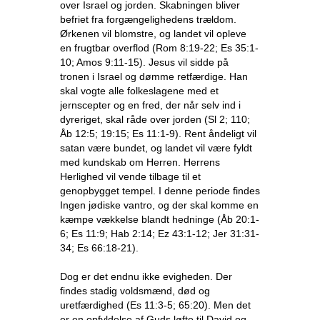
over Israel og jorden. Skabningen bliver
befriet fra forgængelighedens trældom.
Ørkenen vil blomstre, og landet vil opleve
en frugtbar overflod (Rom 8:19-22; Es 35:1-
10; Amos 9:11-15). Jesus vil sidde på
tronen i Israel og dømme retfærdige. Han
skal vogte alle folkeslagene med et
jernscepter og en fred, der når selv ind i
dyreriget, skal råde over jorden (Sl 2; 110;
Åb 12:5; 19:15; Es 11:1-9). Rent åndeligt vil
satan være bundet, og landet vil være fyldt
med kundskab om Herren. Herrens
Herlighed vil vende tilbage til et
genopbygget tempel. I denne periode findes
Ingen jødiske vantro, og der skal komme en
kæmpe vækkelse blandt hedninge (Åb 20:1-
6; Es 11:9; Hab 2:14; Ez 43:1-12; Jer 31:31-
34; Es 66:18-21).
Dog er det endnu ikke evigheden. Der
findes stadig voldsmænd, død og
uretfærdighed (Es 11:3-5; 65:20). Men det
er en opfyldelse af Guds løfte til David og