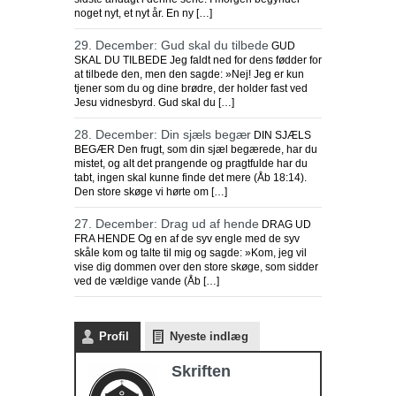
noget nyt, et nyt år. En ny […]
29. December: Gud skal du tilbede
GUD
SKAL DU TILBEDE Jeg faldt ned for dens fødder for
at tilbede den, men den sagde: »Nej! Jeg er kun
tjener som du og dine brødre, der holder fast ved
Jesu vidnesbyrd. Gud skal du […]
28. December: Din sjæls begær
DIN SJÆLS
BEGÆR Den frugt, som din sjæl begærede, har du
mistet, og alt det prangende og pragtfulde har du
tabt, ingen skal kunne finde det mere (Åb 18:14).
Den store skøge vi hørte om […]
27. December: Drag ud af hende
DRAG UD
FRA HENDE Og en af de syv engle med de syv
skåle kom og talte til mig og sagde: »Kom, jeg vil
vise dig dommen over den store skøge, som sidder
ved de vældige vande (Åb […]
Profil
Nyeste indlæg
Skriften