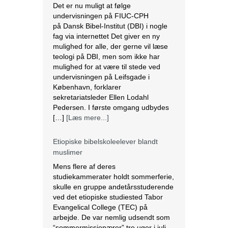
Det er nu muligt at følge
undervisningen på FIUC-CPH
på Dansk Bibel-Institut (DBI) i nogle
fag via internettet Det giver en ny
mulighed for alle, der gerne vil læse
teologi på DBI, men som ikke har
mulighed for at være til stede ved
undervisningen på Leifsgade i
København, forklarer
sekretariatsleder Ellen Lodahl
Pedersen. I første omgang udbydes
[…]
[Læs mere...]
Etiopiske bibelskoleelever blandt
muslimer
Mens flere af deres
studiekammerater holdt sommerferie,
skulle en gruppe andetårsstuderende
ved det etiopiske studiested Tabor
Evangelical College (TEC) på
arbejde. De var nemlig udsendt som
“sommermissionærer” tre uger i juli