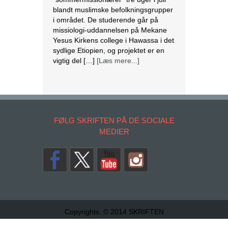
blandt muslimske befolkningsgrupper
i området. De studerende går på
missiologi-uddannelsen på Mekane
Yesus Kirkens college i Hawassa i det
sydlige Etiopien, og projektet er en
vigtig del […]
[Læs mere...]
Jordan advarer Israel om
‘katastrofale konsekvenser’, hvis al-
Aqsa-moskeen igen stormes af
tropper
FØLG SKRIFTEN PÅ DE SOCIALE
Jordan har advaret om
MEDIER
“katastrofale
konsekvenser”, hvis
israelske styrker igen
stormer al-Aqsa-moskeen. Ifølge den
jordanske udenrigsministeriums
talsperson, ambassadør Sinan al-
Majali, ville et angreb på tilbedere i et
Copyrights. © 2014 SKRIFTEN
forsøg på at tømme moskeen,
“skubbe situationen mod mere