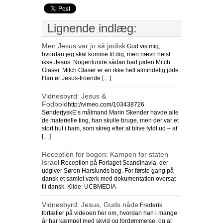
Lignende indlæg:
Men Jesus var jo så jødisk
Gud vis mig,
hvordan jeg skal komme til dig, men nævn helst
ikke Jesus. Nogenlunde sådan bad jøden Mitch
Glaser. Mitch Glaser er en ikke helt almindelig jøde.
Han er Jesus-troende […]
Vidnesbyrd: Jesus &
Fodbold
http://vimeo.com/103438726
SønderjyskE’s målmand Marin Skender havde alle
de materielle ting, han skulle bruge, men der var et
stort hul i ham, som skreg efter at blive fyldt ud – af
[…]
Reception for bogen: Kampen for staten
Israel
Reception på Forlaget Scandinavia, der
udgiver Søren Harslunds bog. For første gang på
dansk et samlet værk med dokumentation oversat
til dansk. Kilde: UCBMEDIA
Vidnesbyrd: Jesus, Guds nåde
Frederik
fortæller på videoen her om, hvordan han i mange
år har kæmpet med skyld og fordømmelse, og at