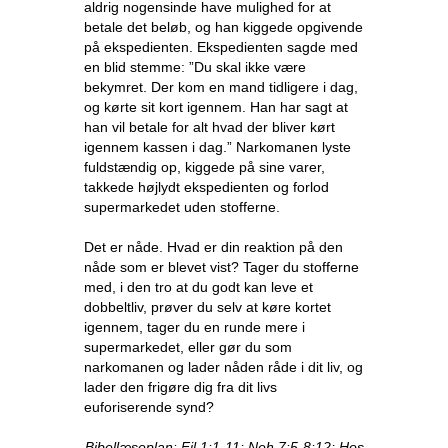
aldrig nogensinde have mulighed for at
betale det beløb, og han kiggede opgivende
på ekspedienten. Ekspedienten sagde med
en blid stemme: ”Du skal ikke være
bekymret. Der kom en mand tidligere i dag,
og kørte sit kort igennem. Han har sagt at
han vil betale for alt hvad der bliver kørt
igennem kassen i dag.” Narkomanen lyste
fuldstændig op, kiggede på sine varer,
takkede højlydt ekspedienten og forlod
supermarkedet uden stofferne.
Det er nåde. Hvad er din reaktion på den
nåde som er blevet vist? Tager du stofferne
med, i den tro at du godt kan leve et
dobbeltliv, prøver du selv at køre kortet
igennem, tager du en runde mere i
supermarkedet, eller gør du som
narkomanen og lader nåden råde i dit liv, og
lader den frigøre dig fra dit livs
euforiserende synd?
Bibellæseplan: Fil 1:1-11; Neh 7:5-8:12; Hos