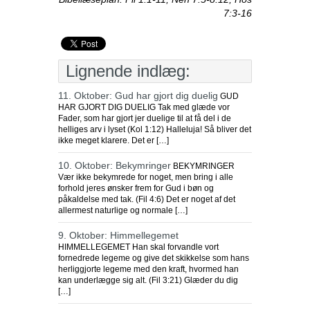
7:3-16
Lignende indlæg:
11. Oktober: Gud har gjort dig duelig
GUD
HAR GJORT DIG DUELIG Tak med glæde vor
Fader, som har gjort jer duelige til at få del i de
helliges arv i lyset (Kol 1:12) Halleluja! Så bliver det
ikke meget klarere. Det er […]
10. Oktober: Bekymringer
BEKYMRINGER
Vær ikke bekymrede for noget, men bring i alle
forhold jeres ønsker frem for Gud i bøn og
påkaldelse med tak. (Fil 4:6) Det er noget af det
allermest naturlige og normale […]
9. Oktober: Himmellegemet
HIMMELLEGEMET Han skal forvandle vort
fornedrede legeme og give det skikkelse som hans
herliggjorte legeme med den kraft, hvormed han
kan underlægge sig alt. (Fil 3:21) Glæder du dig
[…]