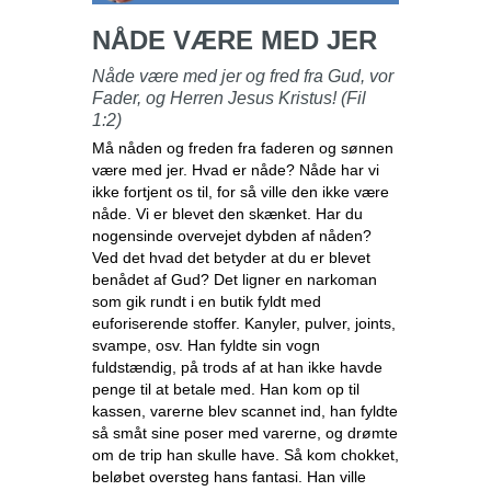
NÅDE VÆRE MED JER
Nåde være med jer og fred fra Gud, vor
Fader, og Herren Jesus Kristus! (Fil
1:2)
Må nåden og freden fra faderen og sønnen
være med jer. Hvad er nåde? Nåde har vi
ikke fortjent os til, for så ville den ikke være
nåde. Vi er blevet den skænket. Har du
nogensinde overvejet dybden af nåden?
Ved det hvad det betyder at du er blevet
benådet af Gud? Det ligner en narkoman
som gik rundt i en butik fyldt med
euforiserende stoffer. Kanyler, pulver, joints,
svampe, osv. Han fyldte sin vogn
fuldstændig, på trods af at han ikke havde
penge til at betale med. Han kom op til
kassen, varerne blev scannet ind, han fyldte
så småt sine poser med varerne, og drømte
om de trip han skulle have. Så kom chokket,
beløbet oversteg hans fantasi. Han ville