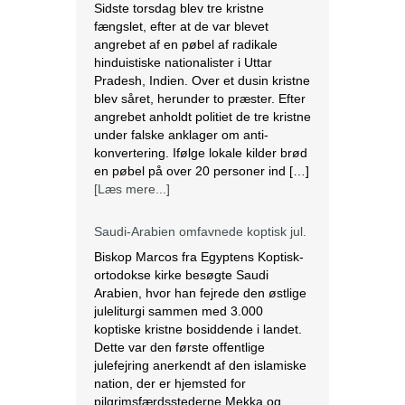
Sidste torsdag blev tre kristne
fængslet, efter at de var blevet
angrebet af en pøbel af radikale
hinduistiske nationalister i Uttar
Pradesh, Indien. Over et dusin kristne
blev såret, herunder to præster. Efter
angrebet anholdt politiet de tre kristne
under falske anklager om anti-
konvertering. Ifølge lokale kilder brød
en pøbel på over 20 personer ind […]
[Læs mere...]
Saudi-Arabien omfavnede koptisk jul.
Biskop Marcos fra Egyptens Koptisk-
ortodokse kirke besøgte Saudi
Arabien, hvor han fejrede den østlige
juleliturgi sammen med 3.000
koptiske kristne bosiddende i landet.
Dette var den første offentlige
julefejring anerkendt af den islamiske
nation, der er hjemsted for
pilgrimsfærdsstederne Mekka og