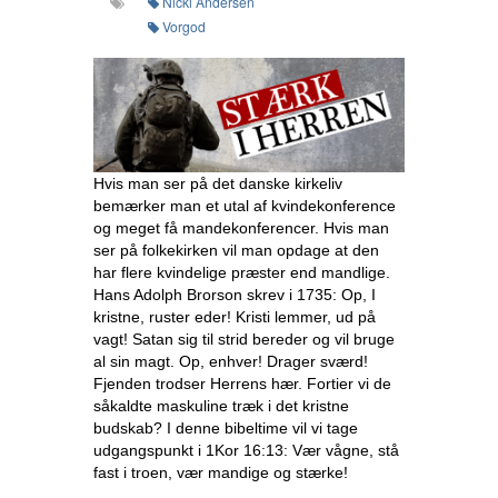
Nicki Andersen
Vorgod
Hvis man ser på det danske kirkeliv
bemærker man et utal af kvindekonference
og meget få mandekonferencer. Hvis man
ser på folkekirken vil man opdage at den
har flere kvindelige præster end mandlige.
Hans Adolph Brorson skrev i 1735: Op, I
kristne, ruster eder! Kristi lemmer, ud på
vagt! Satan sig til strid bereder og vil bruge
al sin magt. Op, enhver! Drager sværd!
Fjenden trodser Herrens hær. Fortier vi de
såkaldte maskuline træk i det kristne
budskab? I denne bibeltime vil vi tage
udgangspunkt i 1Kor 16:13: Vær vågne, stå
fast i troen, vær mandige og stærke!