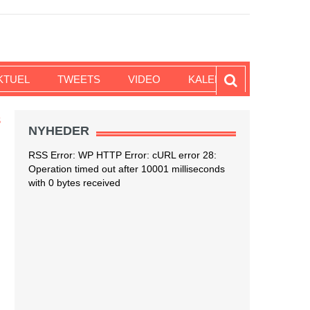
KTUEL
TWEETS
VIDEO
KALENDER
S
NYHEDER
RSS Error: WP HTTP Error: cURL error 28:
Operation timed out after 10001 milliseconds
with 0 bytes received