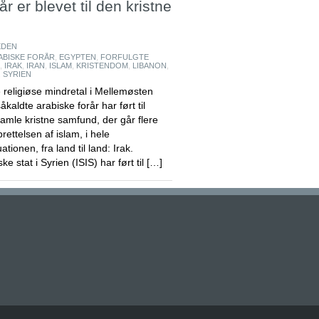
r er blevet til den kristne
EDEN
ABISKE FORÅR
,
EGYPTEN
,
FORFULGTE
,
IRAK
,
IRAN
,
ISLAM
,
KRISTENDOM
,
LIBANON
,
,
SYRIEN
 religiøse mindretal i Mellemøsten
kaldte arabiske forår har ført til
mle kristne samfund, der går flere
ettelsen af islam, i hele
tionen, fra land til land: Irak.
ke stat i Syrien (ISIS) har ført til […]