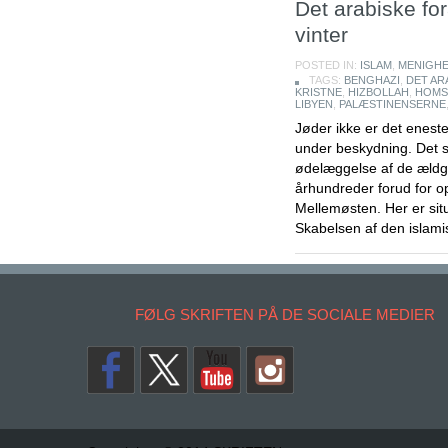
Det arabiske forå
vinter
POSTED IN:
ISLAM
,
MENIGH
TAGS:
BENGHAZI
,
DET AR
KRISTNE
,
HIZBOLLAH
,
HOMS
LIBYEN
,
PALÆSTINENSERNE
Jøder ikke er det eneste
under beskydning. Det så
ødelæggelse af de ældga
århundreder forud for opr
Mellemøsten. Her er situa
Skabelsen af ​​den islamis
FØLG SKRIFTEN PÅ DE SOCIALE MEDIER