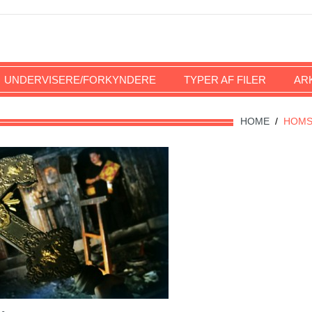
UNDERVISERE/FORKYNDERE
TYPER AF FILER
AR
HOME
/
HOM