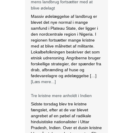
med at blive målrettet af militante.
Lokalbefolkningen beskriver det som
etnisk udrensning. Angriberne bruger
forskellige strategier, der spænder fra
drab, afbrænding af huse og
fødevarelagre og ødelæggelse […]
[Læs mere...]
Tre kristne mere anholdt i Indien
Sidste torsdag blev tre kristne
fængslet, efter at de var blevet
angrebet af en pøbel af radikale
hinduistiske nationalister i Uttar
Pradesh, Indien. Over et dusin kristne
blev såret, herunder to præster. Efter
angrebet anholdt politiet de tre kristne
under falske anklager om anti-
konvertering. Ifølge lokale kilder brød
en pøbel på over 20 personer ind […]
[Læs mere...]