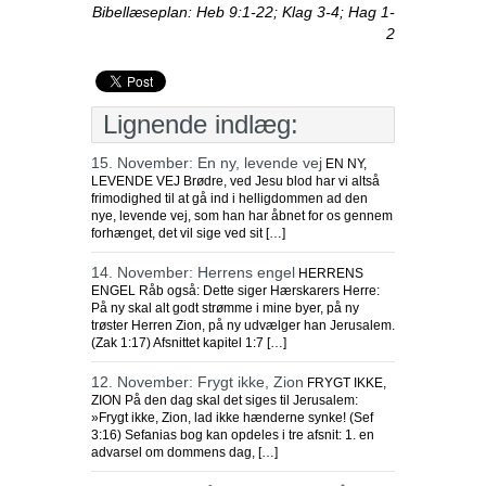
Bibellæseplan: Heb 9:1-22; Klag 3-4; Hag 1-
2
Lignende indlæg:
15. November: En ny, levende vej
EN NY,
LEVENDE VEJ Brødre, ved Jesu blod har vi altså
frimodighed til at gå ind i helligdommen ad den
nye, levende vej, som han har åbnet for os gennem
forhænget, det vil sige ved sit […]
14. November: Herrens engel
HERRENS
ENGEL Råb også: Dette siger Hærskarers Herre:
På ny skal alt godt strømme i mine byer, på ny
trøster Herren Zion, på ny udvælger han Jerusalem.
(Zak 1:17) Afsnittet kapitel 1:7 […]
12. November: Frygt ikke, Zion
FRYGT IKKE,
ZION På den dag skal det siges til Jerusalem:
»Frygt ikke, Zion, lad ikke hænderne synke! (Sef
3:16) Sefanias bog kan opdeles i tre afsnit: 1. en
advarsel om dommens dag, […]