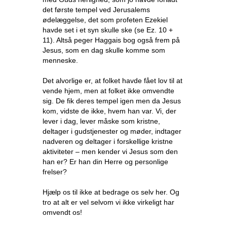
det første tempel ved Jerusalems
ødelæggelse, det som profeten Ezekiel
havde set i et syn skulle ske (se Ez. 10 +
11). Altså peger Haggais bog også frem på
Jesus, som en dag skulle komme som
menneske.
Det alvorlige er, at folket havde fået lov til at
vende hjem, men at folket ikke omvendte
sig. De fik deres tempel igen men da Jesus
kom, vidste de ikke, hvem han var. Vi, der
lever i dag, lever måske som kristne,
deltager i gudstjenester og møder, indtager
nadveren og deltager i forskellige kristne
aktiviteter – men kender vi Jesus som den
han er? Er han din Herre og personlige
frelser?
Hjælp os til ikke at bedrage os selv her. Og
tro at alt er vel selvom vi ikke virkeligt har
omvendt os!