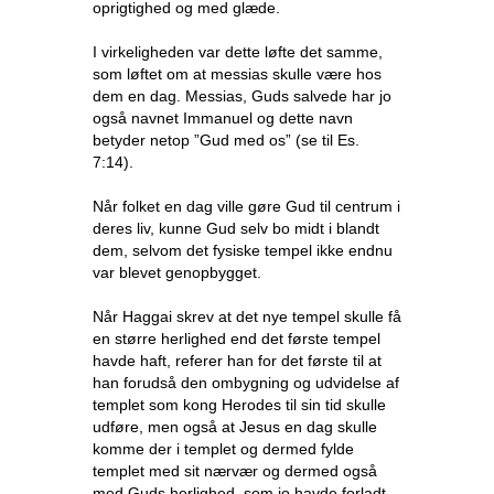
oprigtighed og med glæde.
I virkeligheden var dette løfte det samme,
som løftet om at messias skulle være hos
dem en dag. Messias, Guds salvede har jo
også navnet Immanuel og dette navn
betyder netop ”Gud med os” (se til Es.
7:14).
Når folket en dag ville gøre Gud til centrum i
deres liv, kunne Gud selv bo midt i blandt
dem, selvom det fysiske tempel ikke endnu
var blevet genopbygget.
Når Haggai skrev at det nye tempel skulle få
en større herlighed end det første tempel
havde haft, referer han for det første til at
han forudså den ombygning og udvidelse af
templet som kong Herodes til sin tid skulle
udføre, men også at Jesus en dag skulle
komme der i templet og dermed fylde
templet med sit nærvær og dermed også
med Guds herlighed, som jo havde forladt