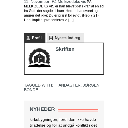
11. November: På Melkizedeks vis
PÅ
MELKIZEDEKS VIS er han blevet det i kraft af en ed
fra Gud, der sagde til ham: Herren har svoret og
angrer det ikke: Du er præst for evigt, (Heb 7:21)
Her i kapitlet præsenteres vi […]
Profil
Nyeste indlæg
Skriften
TAGGED WITH:
ANDAGTER
,
JØRGEN
BONDE
NYHEDER
Israel tester dronelevering af blod og
andre kritiske medicinske forsyninger