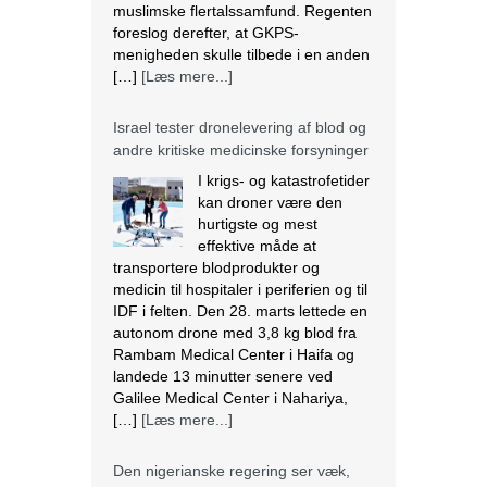
I krigs- og katastrofetider
kan droner være den
hurtigste og mest
effektive måde at
transportere blodprodukter og
medicin til hospitaler i periferien og til
IDF i felten. Den 28. marts lettede en
autonom drone med 3,8 kg blod fra
Rambam Medical Center i Haifa og
landede 13 minutter senere ved
Galilee Medical Center i Nahariya,
[…]
[Læs mere...]
Den nigerianske regering ser væk,
mens landbrug fortsætter med at
blive ødelagt
Massiv ødelæggelse af landbrug er
blevet det nye normal i mange
samfund i Plateau State, der ligger i
den nordcentrale region i Nigeria. I
regionen fortsætter mange kristne