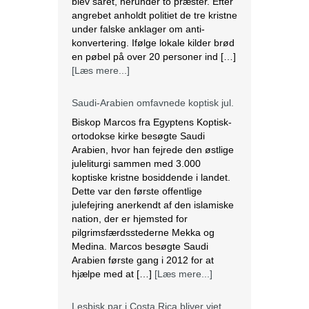
Saudi-Arabien omfavnede koptisk jul.
Biskop Marcos fra Egyptens Koptisk-
ortodokse kirke besøgte Saudi
Arabien, hvor han fejrede den østlige
juleliturgi sammen med 3.000
koptiske kristne bosiddende i landet.
Dette var den første offentlige
julefejring anerkendt af den islamiske
nation, der er hjemsted for
pilgrimsfærdsstederne Mekka og
Medina. Marcos besøgte Saudi
Arabien første gang i 2012 for at
hjælpe med at […]
[Læs mere...]
Lesbisk par i Costa Rica bliver viet
efter lovændring
De første vielser i Costa Rica mellem
par af samme køn har fundet sted
tirsdag. Det skriver BBC. Dermed er
Costa Rica det første
centralamerikanske land, der tillader
homoseksuelle par at gifte sig. Det