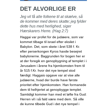
DET ALVORLIGE ER
Jeg vil få alle folkene til at skælve, så
de kommer med deres skatte; jeg fylder
dette hus med herlighed, siger
Hærskarers Herre. (Hag 2:7)
Haggai var profet for de judæere, som var
kommet tilbage til israel efter eksilet i
Babylon. Det, som skete i året 538 f. Kr.
efter perserkongen Kyros havde besejret
babylonerne. Baggrunden for bogen her er
at der foregik en genopbygning af templet i i
Jerusalem i årene fra hjemkomsten frem til
år 515 f.Kr. hvor det nye tempel stod
færdigt. Haggais opgave var at vise alle
judæerne, hvad der burde have første
prioritet efter hjemkomsten. Han formanede
dem til helhjertet at genopbygge templet.
Samtidigt kommer han med et løfte fra Gud:
Herren vil i så fald være med dem. Så ville
de kunne tilbede Gud i det nye tempel i