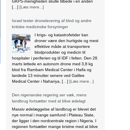
GKPS-menigheden skulle tilbede i en anden
[…]
[Læs mere...]
Israel tester dronelevering af blod og andre
kritiske medicinske forsyninger
I krigs- og katastrofetider kan
droner være den hurtigste og mest
effektive måde at transportere
blodprodukter og medicin til
hospitaler i periferien og til IDF i felten. Den 28.
marts lettede en autonom drone med 3,8 kg
blod fra Rambam Medical Center i Haifa og
landede 13 minutter senere ved Galilee
Medical Center i Nahariya, […]
[Læs mere...]
Den nigerianske regering ser væk, mens
landbrug fortsætter med at blive ødelagt
Massiv ødelæggelse af landbrug er blevet det
nye normal i mange samfund i Plateau State,
der ligger i den nordcentrale region i Nigeria. I
regionen fortsætter mange kristne med at blive