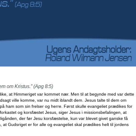
dem om Kristus.” (Apg 8:5)
rædike, at Himmeriget var kommet nær. Men til at begynde med var dette
dsagt ville komme, var nu midt iblandt dem. Jesus talte til dem om
på ham som sin frelser og herre. Først skulle evangeliet prædikes for
orkastet og korsfæstet Jesus, siger Jesus i missionsbefalingen, at
elligånden, der før Jesu korsfæstelse, kun var blevet givet ganske få
at Gudsriget er for alle og evangeliet skal prædikes helt til jordens