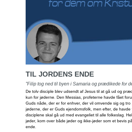
TIL JORDENS ENDE
”Filip tog ned til byen i Samaria og prædikede for 
De tolv disciple blev udsendt af Jesus til at gå ud og p
kun for jøderne. Den Messias, profeterne havde fået foru
Guds nåde, der er for enhver, der vil omvende sig og tro 
jøderne, der er Guds ejendomsfolk, men efter, de havde f
disciplene skal gå ud med evangeliet til alle folkeslag. H
jøder, kom over både jøder og ikke-jøder som et bevis på, 
ende.