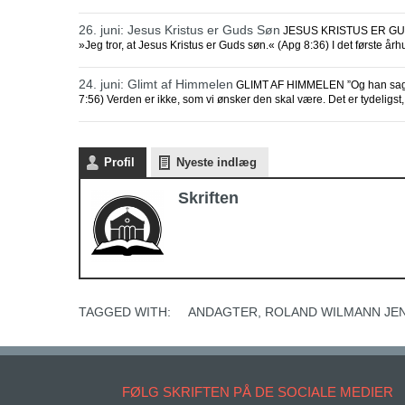
26. juni: Jesus Kristus er Guds Søn
JESUS KRISTUS ER GUDS S
»Jeg tror, at Jesus Kristus er Guds søn.« (Apg 8:36) I det første å
24. juni: Glimt af Himmelen
GLIMT AF HIMMELEN ”Og han sagde
7:56) Verden er ikke, som vi ønsker den skal være. Det er tydeligst, 
Profil
Nyeste indlæg
Skriften
TAGGED WITH:
ANDAGTER
,
ROLAND WILMANN JE
FØLG SKRIFTEN PÅ DE SOCIALE MEDIER