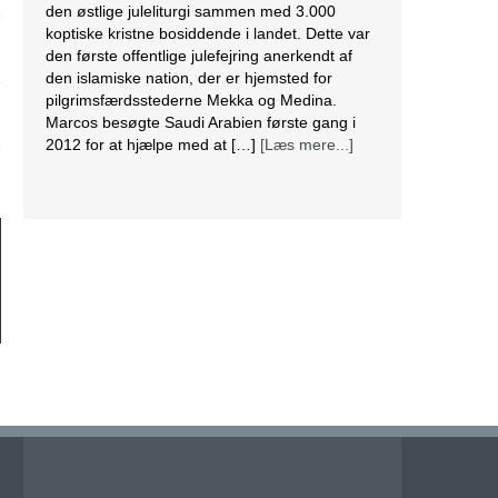
den østlige juleliturgi sammen med 3.000
koptiske kristne bosiddende i landet. Dette var
den første offentlige julefejring anerkendt af
den islamiske nation, der er hjemsted for
pilgrimsfærdsstederne Mekka og Medina.
g
Marcos besøgte Saudi Arabien første gang i
2012 for at hjælpe med at […]
[Læs mere...]
Lesbisk par i Costa Rica bliver viet efter
lovændring
De første vielser i Costa Rica mellem par af
samme køn har fundet sted tirsdag. Det skriver
BBC. Dermed er Costa Rica det første
centralamerikanske land, der tillader
homoseksuelle par at gifte sig. Det lesbiske par
Alexandra Quiros og Dunia Araya blev de
første til at sige “ja” til hinanden. Brylluppet blev
vist på nationalt […]
[Læs mere...]
Abbas erklærer alle aftaler med Israel og USA
for færdige