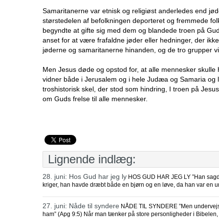
Samaritanerne var etnisk og religiøst anderledes end jøde
størstedelen af befolkningen deporteret og fremmede folk
begyndte at gifte sig med dem og blandede troen på Gu
anset for at være frafaldne jøder eller hedninger, der ikk
jøderne og samaritanerne hinanden, og de tro grupper vi
Men Jesus døde og opstod for, at alle mennesker skulle ha
vidner både i Jerusalem og i hele Judæa og Samaria og lig
troshistorisk skel, der stod som hindring, I troen på Jesu
om Guds frelse til alle mennesker.
Lignende indlæg:
28. juni: Hos Gud har jeg ly
HOS GUD HAR JEG LY ”Han sagde: H
kriger, han havde dræbt både en bjørn og en løve, da han var en u
27. juni: Nåde til syndere
NÅDE TIL SYNDERE ”Men undervejs, n
ham” (Apg 9:5) Når man tænker på store personligheder i Bibelen, 