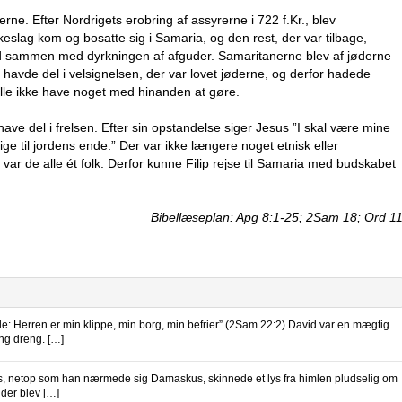
rne. Efter Nordrigets erobring af assyrerne i 722 f.Kr., blev
eslag kom og bosatte sig i Samaria, og den rest, der var tilbage,
d sammen med dyrkningen af afguder. Samaritanerne blev af jøderne
e havde del i velsignelsen, der var lovet jøderne, og derfor hadede
lle ikke have noget med hinanden at gøre.
ve del i frelsen. Efter sin opstandelse siger Jesus ”I skal være mine
e til jordens ende.” Der var ikke længere noget etnisk eller
s var de alle ét folk. Derfor kunne Filip rejse til Samaria med budskabet
Bibellæseplan: Apg 8:1-25; 2Sam 18; Ord 1
erren er min klippe, min borg, min befrier” (2Sam 22:2) David var en mægtig
ng dreng. […]
etop som han nærmede sig Damaskus, skinnede et lys fra himlen pludselig om
der blev […]