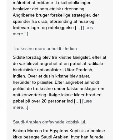
målrettet af militante. Lokalbefolkningen
beskriver det som etnisk udrensning.
Angriberne bruger forskellige strategier, der
spænder fra drab, afbrænding af huse og
fødevarelagre og ødelæggelse […]
[Læs
mere...]
Tre kristne mere anholdt i Indien
Sidste torsdag blev tre kristne fængslet, efter at
de var blevet angrebet af en pøbel af radikale
hinduistiske nationalister i Uttar Pradesh,
1
Indien. Over et dusin kristne blev såret,
herunder to præster. Efter angrebet anholdt
politiet de tre kristne under falske anklager om
anti-konvertering. Ifølge lokale kilder brød en
pøbel på over 20 personer ind […]
[Læs
mere...]
Saudi-Arabien omfavnede koptisk jul.
Biskop Marcos fra Egyptens Koptisk-ortodokse
kirke besøgte Saudi Arabien, hvor han fejrede