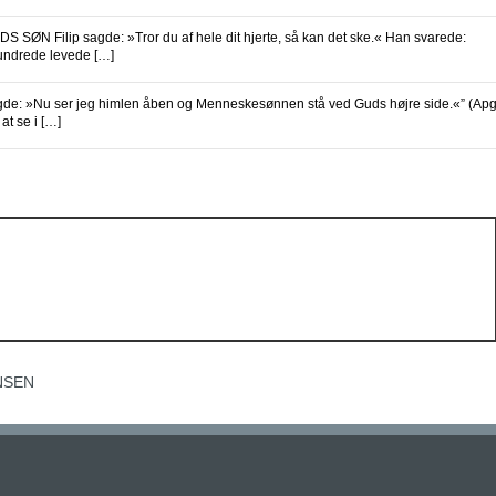
ØN Filip sagde: »Tror du af hele dit hjerte, så kan det ske.« Han svarede:
rhundrede levede […]
: »Nu ser jeg himlen åben og Menneskesønnen stå ved Guds højre side.«” (Ap
at se i […]
NSEN