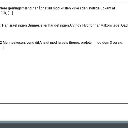
lere gerningsmænd har åbnet ild mod kristen kirke i den sydlige udkant af
folk, […]
ar Israel ingen Sønner, eller har det ingen Arving? Hvorfor har Milkom taget Gad
 Menneskesøn, vend dit Ansigt mod Israels Bjerge, profeter imod dem 3 og sig:
[…]