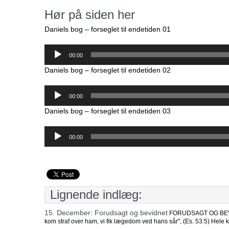
Hør på siden her
Daniels bog – forseglet til endetiden 01
Lydafspiller
00:00
Daniels bog – forseglet til endetiden 02
Lydafspiller
00:00
Daniels bog – forseglet til endetiden 03
Lydafspiller
00:00
Lignende indlæg:
15. December: Forudsagt og bevidnet
FORUDSAGT OG BEVIDNET
kom straf over ham, vi fik lægedom ved hans sår", (Es. 53:5) Hele k