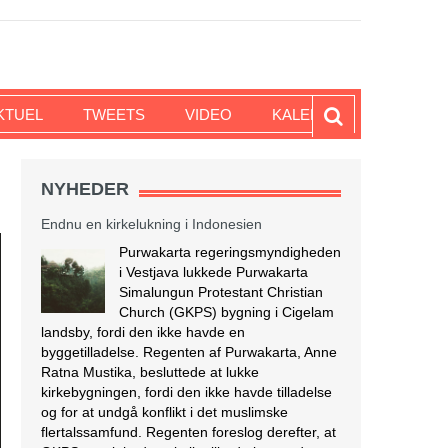
KTUEL
TWEETS
VIDEO
KALENDER
Endnu en kirkelukning i Indonesien
NYHEDER
Purwakarta regeringsmyndigheden
i Vestjava lukkede Purwakarta
Simalungun Protestant Christian
Church (GKPS) bygning i Cigelam
landsby, fordi den ikke havde en
byggetilladelse. Regenten af Purwakarta, Anne
Ratna Mustika, besluttede at lukke
kirkebygningen, fordi den ikke havde tilladelse
og for at undgå konflikt i det muslimske
flertalssamfund. Regenten foreslog derefter, at
GKPS-menigheden skulle tilbede i en anden
[…]
[Læs mere...]