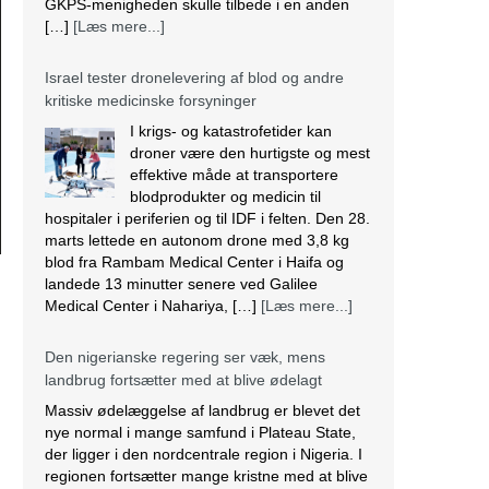
Israel tester dronelevering af blod og andre
kritiske medicinske forsyninger
I krigs- og katastrofetider kan
droner være den hurtigste og mest
effektive måde at transportere
blodprodukter og medicin til
hospitaler i periferien og til IDF i felten. Den 28.
marts lettede en autonom drone med 3,8 kg
blod fra Rambam Medical Center i Haifa og
landede 13 minutter senere ved Galilee
Medical Center i Nahariya, […]
[Læs mere...]
Den nigerianske regering ser væk, mens
landbrug fortsætter med at blive ødelagt
Massiv ødelæggelse af landbrug er blevet det
nye normal i mange samfund i Plateau State,
der ligger i den nordcentrale region i Nigeria. I
regionen fortsætter mange kristne med at blive
målrettet af militante. Lokalbefolkningen
beskriver det som etnisk udrensning.