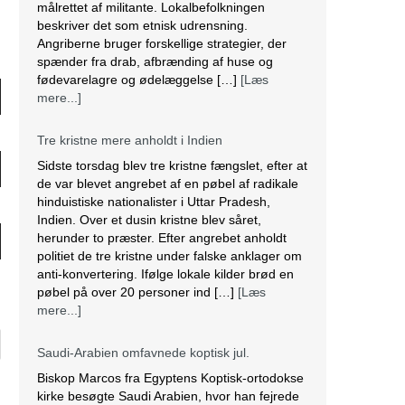
Angriberne bruger forskellige strategier, der
spænder fra drab, afbrænding af huse og
fødevarelagre og ødelæggelse […]
[Læs
mere...]
Tre kristne mere anholdt i Indien
ne
Sidste torsdag blev tre kristne fængslet, efter at
de var blevet angrebet af en pøbel af radikale
hinduistiske nationalister i Uttar Pradesh,
Indien. Over et dusin kristne blev såret,
ne
herunder to præster. Efter angrebet anholdt
politiet de tre kristne under falske anklager om
anti-konvertering. Ifølge lokale kilder brød en
pøbel på over 20 personer ind […]
[Læs
ne
n
mere...]
Saudi-Arabien omfavnede koptisk jul.
Biskop Marcos fra Egyptens Koptisk-ortodokse
kirke besøgte Saudi Arabien, hvor han fejrede
den østlige juleliturgi sammen med 3.000
d
koptiske kristne bosiddende i landet. Dette var