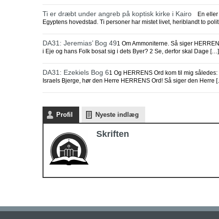
Ti er dræbt under angreb på koptisk kirke i Kairo
En eller f
Egyptens hovedstad. Ti personer har mistet livet, heriblandt to politi
DA31: Jeremias’ Bog 49
1 Om Ammoniterne. Så siger HERREN: H
i Eje og hans Folk bosat sig i dets Byer? 2 Se, derfor skal Dage […]
DA31: Ezekiels Bog 6
1 Og HERRENS Ord kom til mig således: 2
Israels Bjerge, hør den Herre HERRENS Ord! Så siger den Herre 
Profil
Nyeste indlæg
Skriften