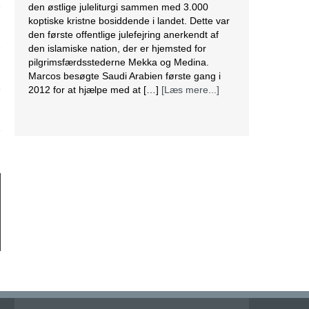
den første offentlige julefejring anerkendt af
den islamiske nation, der er hjemsted for
pilgrimsfærdsstederne Mekka og Medina.
Marcos besøgte Saudi Arabien første gang i
2012 for at hjælpe med at […]
[Læs mere...]
Lesbisk par i Costa Rica bliver viet efter
lovændring
De første vielser i Costa Rica mellem par af
samme køn har fundet sted tirsdag. Det skriver
BBC. Dermed er Costa Rica det første
centralamerikanske land, der tillader
homoseksuelle par at gifte sig. Det lesbiske par
Alexandra Quiros og Dunia Araya blev de
første til at sige “ja” til hinanden. Brylluppet blev
vist på nationalt […]
[Læs mere...]
Abbas erklærer alle aftaler med Israel og USA
for færdige
Mahmoud Abbas erklærer alle aftaler og
forståelser med Israel og USA for at være