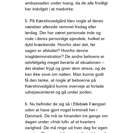
ambassaden under tvang, da de alle frivilligt
har indvilget i at medvirke.
5. På Kærshovedgård blev nogle af deres
værelser allerede rømmet fredag eller
lørdag. Der har været personale inde og
rode i deres personlige ejendele, hvilket er
dybt krænkende. Hvorfor sker det, før
sagen er afsluttet? Hvorfor denne
magtdemonstration? De andre beboere er
selvfølgelig meget berørte af situationen –
det skaber frygt og giver dem stress, og de
kan ikke sove om natten. Man kunne godt
få den tanke, at nogle af beboerne på
Kærshovedgård kunne overveje at forlade
udrejsecenteret og gå under jorden.
6. Nu befinder de sig så i Ellebæk Fængsel
uden at have gjort noget kriminelt her i
Danmark. De må se hinanden tre gange om
dagen under »frisk luft« af et kvarters
varighed. De må ringe ud hver dag for egen