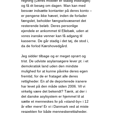
regning (Deres mobiler er stadig inddraget)
og få ét besøg om dagen. Man kan med
besvær indsætte kontanter på deres konto –
er pengene ikke hævet, inden de forlader
fængslet, beholder fængselsvæsenet det
resterende beløb. Deres personlige
ejendele er ankommet til Ellebæk, uden at
vores iranske venner kan få adgang til
kasserne. De går stadig i det tøj, de stod i,
da de forlod Kærshovedgård.
Jeg sidder tilbage og er meget oprørt og
trist. De udviste asylansøgere lever pt. i et
demokratisk land uden den mindste
mulighed for at kunne påvirke deres egen
fremtid, for de er frataget alle deres
rettigheder. En af de deporterede iranere
har levet på den måde siden 2006. Vil vi
virkelig være det bekendt? Tænk, at der i
det danske asylsystem er hjemmel til at
sætte et menneskes liv på »stand-by« i 12
år eller mere! Er vi i Danmark ved at miste
respekten for både menneskerettigheder,