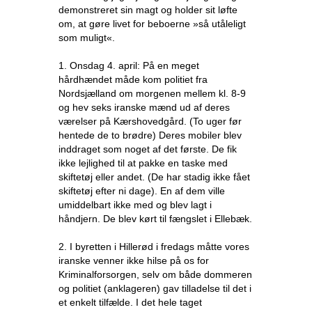
demonstreret sin magt og holder sit løfte
om, at gøre livet for beboerne »så utåleligt
som muligt«.
1. Onsdag 4. april: På en meget
hårdhændet måde kom politiet fra
Nordsjælland om morgenen mellem kl. 8-9
og hev seks iranske mænd ud af deres
værelser på Kærshovedgård. (To uger før
hentede de to brødre) Deres mobiler blev
inddraget som noget af det første. De fik
ikke lejlighed til at pakke en taske med
skiftetøj eller andet. (De har stadig ikke fået
skiftetøj efter ni dage). En af dem ville
umiddelbart ikke med og blev lagt i
håndjern. De blev kørt til fængslet i Ellebæk.
2. I byretten i Hillerød i fredags måtte vores
iranske venner ikke hilse på os for
Kriminalforsorgen, selv om både dommeren
og politiet (anklageren) gav tilladelse til det i
et enkelt tilfælde. I det hele taget