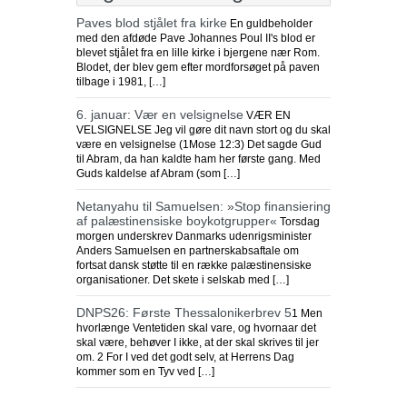
Paves blod stjålet fra kirke
En guldbeholder
med den afdøde Pave Johannes Poul II's blod er
blevet stjålet fra en lille kirke i bjergene nær Rom.
Blodet, der blev gem efter mordforsøget på paven
tilbage i 1981, […]
6. januar: Vær en velsignelse
VÆR EN
VELSIGNELSE Jeg vil gøre dit navn stort og du skal
være en velsignelse (1Mose 12:3) Det sagde Gud
til Abram, da han kaldte ham her første gang. Med
Guds kaldelse af Abram (som […]
Netanyahu til Samuelsen: »Stop finansiering
af palæstinensiske boykotgrupper«
Torsdag
morgen underskrev Danmarks udenrigsminister
Anders Samuelsen en partnerskabsaftale om
fortsat dansk støtte til en række palæstinensiske
organisationer. Det skete i selskab med […]
DNPS26: Første Thessalonikerbrev 5
1 Men
hvorlænge Ventetiden skal vare, og hvornaar det
skal være, behøver I ikke, at der skal skrives til jer
om. 2 For I ved det godt selv, at Herrens Dag
kommer som en Tyv ved […]