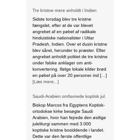
blev såret, herunder to præster. Efter
angrebet anholdt politiet de tre kristne
under falske anklager om anti-
konvertering. Ifølge lokale kilder brød
en pøbel på over 20 personer ind […]
[Læs mere...]
Saudi-Arabien omfavnede koptisk jul.
Biskop Marcos fra Egyptens Koptisk-
ortodokse kirke besøgte Saudi
Arabien, hvor han fejrede den østlige
juleliturgi sammen med 3.000
koptiske kristne bosiddende i landet.
Dette var den første offentlige
julefejring anerkendt af den islamiske
nation, der er hjemsted for
pilgrimsfærdsstederne Mekka og
Medina. Marcos besøgte Saudi
Arabien første gang i 2012 for at
hjælpe med at […]
[Læs mere...]
Lesbisk par i Costa Rica bliver viet