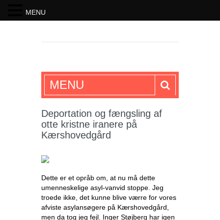
MENU
SKRIFTEN
MENU
Deportation og fængsling af
otte kristne iranere på
Kærshovedgård
Dette er et opråb om, at nu må dette
umenneskelige asyl-vanvid stoppe. Jeg
troede ikke, det kunne blive værre for vores
afviste asylansøgere på Kærshovedgård,
men da tog jeg fejl. Inger Støjberg har igen