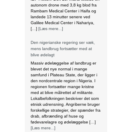
mens landbrug fortsætter med at
blive ødelagt
Massiv ødelæggelse af landbrug er
blevet det nye normal i mange
samfund i Plateau State, der ligger i
den nordcentrale region i Nigeria. I
regionen fortsætter mange kristne
med at blive målrettet af militante.
Lokalbefolkningen beskriver det som
etnisk udrensning. Angriberne bruger
forskellige strategier, der spænder fra
drab, afbrænding af huse og
fødevarelagre og ødelæggelse […]
[Læs mere...]
Tre kristne mere anholdt i Indien
Sidste torsdag blev tre kristne
fængslet, efter at de var blevet
angrebet af en pøbel af radikale
hinduistiske nationalister i Uttar
Pradesh, Indien. Over et dusin kristne