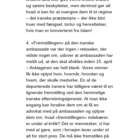
og søstre beskyttelse, men derimod gør alt
hvad vi kan for at overgive dem til et regime
– det iranske præstestyre – der ikke blot
truer med fængsel, tortur og henrettelser,
hvis man er konverteret fra Islam!
4. »Fremstillingen« på den iranske
ambassade var der ingen i retssalen, der
vidste noget om, udover at ambassaden har
meldt ud, at den skal afvikles inden 15. april
– Anklageren var helt blank. Vores venner
fik ikke oplyst hvor, hvornår, hvordan og
hvem, der skulle medvirke. En af de
deporterede iranere har tidligere været til en
lignende fremstilling ved den hemmelige
iranske efterretningstjeneste. At man ikke
engang kan forsikre dem om at få en
advokat med på ambassaden og oplyse
dem om, hvad »fremstillingen« indebærer,
er under al kritik!! Det er mennesker, vi har
med at gøre, som i forvejen lever under et
alt for stort pres. De må ikke fremstilles på