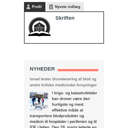
Profil
Nyeste indlæg
Skriften
Israel tester dronelevering af blod og
andre kritiske medicinske forsyninger
I krigs- og katastrofetider
kan droner være den
hurtigste og mest
effektive måde at
NYHEDER
transportere blodprodukter og
medicin til hospitaler i periferien og til
IDF i felten. Den 28. marts lettede en
autonom drone med 3,8 kg blod fra
Rambam Medical Center i Haifa og
landede 13 minutter senere ved
Galilee Medical Center i Nahariya,
[…]
[Læs mere...]
Den nigerianske regering ser væk,