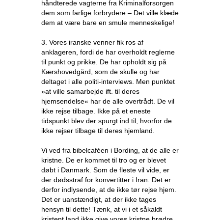
håndterede vagterne fra Kriminalforsorgen
dem som farlige forbrydere – Det ville klæde
dem at være bare en smule menneskelige!
3. Vores iranske venner fik ros af
anklageren, fordi de har overholdt reglerne
til punkt og prikke. De har opholdt sig på
Kærshovedgård, som de skulle og har
deltaget i alle politi-interviews. Men punktet
»at ville samarbejde ift. til deres
hjemsendelse« har de alle overtrådt. De vil
ikke rejse tilbage. Ikke på et eneste
tidspunkt blev der spurgt ind til, hvorfor de
ikke rejser tilbage til deres hjemland.
Vi ved fra bibelcaféen i Bording, at de alle er
kristne. De er kommet til tro og er blevet
døbt i Danmark. Som de fleste vil vide, er
der dødsstraf for konvertitter i Iran. Det er
derfor indlysende, at de ikke tør rejse hjem.
Det er uanstændigt, at der ikke tages
hensyn til dette! Tænk, at vi i et såkaldt
kristent land ikke give vores kristne brødre