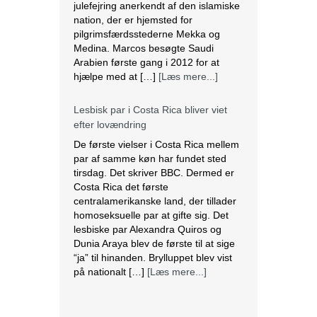
efter lovændring
De første vielser i Costa Rica mellem
par af samme køn har fundet sted
tirsdag. Det skriver BBC. Dermed er
Costa Rica det første
centralamerikanske land, der tillader
homoseksuelle par at gifte sig. Det
lesbiske par Alexandra Quiros og
Dunia Araya blev de første til at sige
“ja” til hinanden. Brylluppet blev vist
på nationalt […]
[Læs mere...]
Abbas erklærer alle aftaler med Israel
og USA for færdige
Mahmoud Abbas erklærer alle aftaler
og forståelser med Israel og USA for
at være afsluttet. Det siger den
palæstinensiske præsident tirsdag
ifølge det palæstinensiske
nyhedsbureau Wafa. – Palæstinas
Befrielsesorganisation (PLO) og