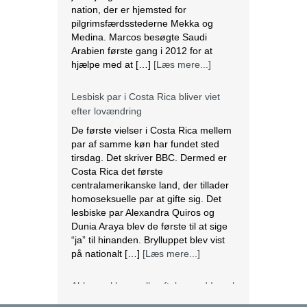
nation, der er hjemsted for
pilgrimsfærdsstederne Mekka og
Medina. Marcos besøgte Saudi
Arabien første gang i 2012 for at
hjælpe med at […]
[Læs mere...]
Lesbisk par i Costa Rica bliver viet
efter lovændring
De første vielser i Costa Rica mellem
par af samme køn har fundet sted
tirsdag. Det skriver BBC. Dermed er
Costa Rica det første
centralamerikanske land, der tillader
homoseksuelle par at gifte sig. Det
lesbiske par Alexandra Quiros og
Dunia Araya blev de første til at sige
“ja” til hinanden. Brylluppet blev vist
på nationalt […]
[Læs mere...]
Abbas erklærer alle aftaler med Israel
og USA for færdige