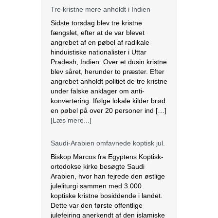
Tre kristne mere anholdt i Indien
Sidste torsdag blev tre kristne
fængslet, efter at de var blevet
angrebet af en pøbel af radikale
hinduistiske nationalister i Uttar
Pradesh, Indien. Over et dusin kristne
blev såret, herunder to præster. Efter
angrebet anholdt politiet de tre kristne
under falske anklager om anti-
konvertering. Ifølge lokale kilder brød
en pøbel på over 20 personer ind […]
[Læs mere...]
Saudi-Arabien omfavnede koptisk jul.
Biskop Marcos fra Egyptens Koptisk-
ortodokse kirke besøgte Saudi
Arabien, hvor han fejrede den østlige
juleliturgi sammen med 3.000
koptiske kristne bosiddende i landet.
Dette var den første offentlige
julefejring anerkendt af den islamiske