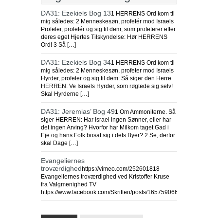
DA31: Ezekiels Bog 13
1 HERRENS Ord kom til
mig således: 2 Menneskesøn, profetér mod Israels
Profeter, profetér og sig til dem, som profeterer efter
deres eget Hjertes Tilskyndelse: Hør HERRENS
Ord! 3 Så […]
DA31: Ezekiels Bog 34
1 HERRENS Ord kom til
mig således: 2 Menneskesøn, profeter mod Israels
Hyrder, profeter og sig til dem: Så siger den Herre
HERREN: Ve Israels Hyrder, som røgtede sig selv!
Skal Hyrderne […]
DA31: Jeremias’ Bog 49
1 Om Ammoniterne. Så
siger HERREN: Har Israel ingen Sønner, eller har
det ingen Arving? Hvorfor har Milkom taget Gad i
Eje og hans Folk bosat sig i dets Byer? 2 Se, derfor
skal Dage […]
Evangeliernes
troværdighed
https://vimeo.com/252601818
Evangeliernes troværdighed ved Kristoffer Kruse
fra Valgmenighed TV
https://www.facebook.com/Skriften/posts/1657590664310625