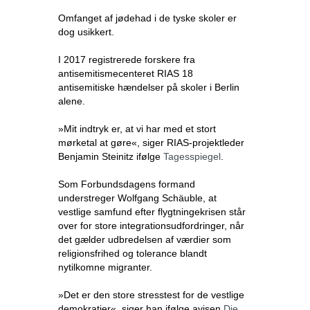
Omfanget af jødehad i de tyske skoler er
dog usikkert.
I 2017 registrerede forskere fra
antisemitismecenteret RIAS 18
antisemitiske hændelser på skoler i Berlin
alene.
»Mit indtryk er, at vi har med et stort
mørketal at gøre«, siger RIAS-projektleder
Benjamin Steinitz ifølge
Tagesspiegel
.
Som Forbundsdagens formand
understreger Wolfgang Schäuble, at
vestlige samfund efter flygtningekrisen står
over for store integrationsudfordringer, når
det gælder udbredelsen af værdier som
religionsfrihed og tolerance blandt
nytilkomne migranter.
»Det er den store stresstest for de vestlige
demokratier«, siger han ifølge avisen
Die