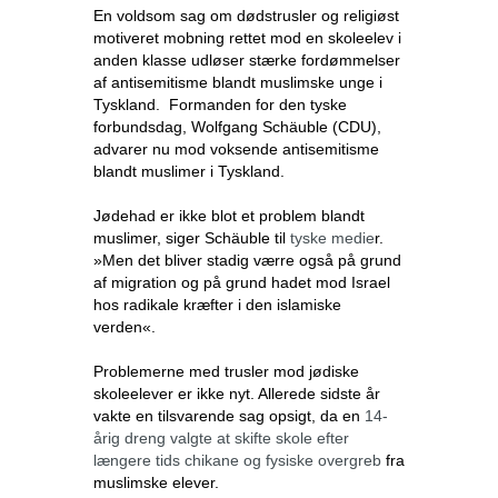
En voldsom sag om dødstrusler og religiøst
motiveret mobning rettet mod en skoleelev i
anden klasse udløser stærke fordømmelser
af antisemitisme blandt muslimske unge i
Tyskland. Formanden for den tyske
forbundsdag, Wolfgang Schäuble (CDU),
advarer nu mod voksende antisemitisme
blandt muslimer i Tyskland.
Jødehad er ikke blot et problem blandt
muslimer, siger Schäuble til
tyske medie
r.
»Men det bliver stadig værre også på grund
af migration og på grund hadet mod Israel
hos radikale kræfter i den islamiske
verden«.
Problemerne med trusler mod jødiske
skoleelever er ikke nyt. Allerede sidste år
vakte en tilsvarende sag opsigt, da en
14-
årig dreng valgte at skifte skole efter
længere tids chikane og fysiske overgreb
fra
muslimske elever.