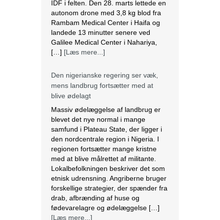
Den nigerianske regering ser væk,
mens landbrug fortsætter med at
blive ødelagt
Massiv ødelæggelse af landbrug er
blevet det nye normal i mange
samfund i Plateau State, der ligger i
den nordcentrale region i Nigeria. I
regionen fortsætter mange kristne
med at blive målrettet af militante.
Lokalbefolkningen beskriver det som
etnisk udrensning. Angriberne bruger
forskellige strategier, der spænder fra
drab, afbrænding af huse og
fødevarelagre og ødelæggelse […]
[Læs mere...]
Tre kristne mere anholdt i Indien
Sidste torsdag blev tre kristne
fængslet, efter at de var blevet
angrebet af en pøbel af radikale