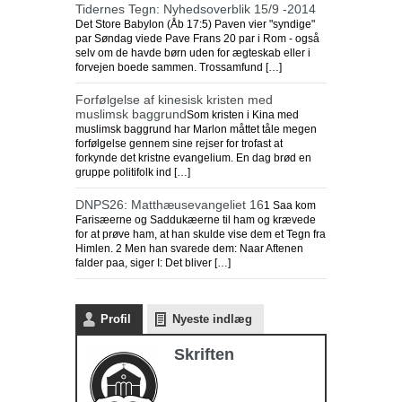
Tidernes Tegn: Nyhedsoverblik 15/9 -2014
Det Store Babylon (Åb 17:5) Paven vier "syndige"
par Søndag viede Pave Frans 20 par i Rom - også
selv om de havde børn uden for ægteskab eller i
forvejen boede sammen. Trossamfund […]
Forfølgelse af kinesisk kristen med
muslimsk baggrund
Som kristen i Kina med
muslimsk baggrund har Marlon måttet tåle megen
forfølgelse gennem sine rejser for trofast at
forkynde det kristne evangelium. En dag brød en
gruppe politifolk ind […]
DNPS26: Matthæusevangeliet 16
1 Saa kom
Farisæerne og Saddukæerne til ham og krævede
for at prøve ham, at han skulde vise dem et Tegn fra
Himlen. 2 Men han svarede dem: Naar Aftenen
falder paa, siger I: Det bliver […]
Profil
Nyeste indlæg
Skriften