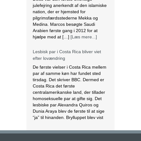
Lesbisk par i Costa Rica bliver viet
efter lovændring
De første vielser i Costa Rica mellem
par af samme køn har fundet sted
tirsdag. Det skriver BBC. Dermed er
Costa Rica det første
centralamerikanske land, der tillader
homoseksuelle par at gifte sig. Det
lesbiske par Alexandra Quiros og
Dunia Araya blev de første til at sige
“ja” til hinanden. Brylluppet blev vist
på nationalt […]
[Læs mere...]
Abbas erklærer alle aftaler med Israel
og USA for færdige
Mahmoud Abbas erklærer alle aftaler
og forståelser med Israel og USA for
at være afsluttet. Det siger den
palæstinensiske præsident tirsdag
ifølge det palæstinensiske