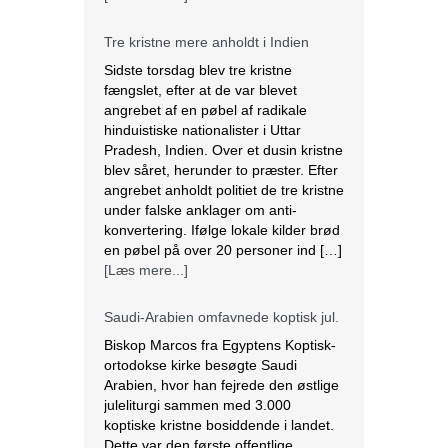
hinduistiske nationalister i Uttar
Pradesh, Indien. Over et dusin kristne
blev såret, herunder to præster. Efter
angrebet anholdt politiet de tre kristne
under falske anklager om anti-
konvertering. Ifølge lokale kilder brød
en pøbel på over 20 personer ind […]
[Læs mere...]
Saudi-Arabien omfavnede koptisk jul.
Biskop Marcos fra Egyptens Koptisk-
ortodokse kirke besøgte Saudi
Arabien, hvor han fejrede den østlige
juleliturgi sammen med 3.000
koptiske kristne bosiddende i landet.
Dette var den første offentlige
julefejring anerkendt af den islamiske
nation, der er hjemsted for
pilgrimsfærdsstederne Mekka og
Medina. Marcos besøgte Saudi
Arabien første gang i 2012 for at
hjælpe med at […]
[Læs mere...]