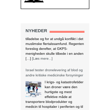
NYHEDER
Israel tester dronelevering af blod og
andre kritiske medicinske forsyninger
I krigs- og katastrofetider
kan droner være den
hurtigste og mest
effektive måde at
transportere blodprodukter og
medicin til hospitaler i periferien og til
IDF i felten. Den 28. marts lettede en
autonom drone med 3,8 kg blod fra
Rambam Medical Center i Haifa og
landede 13 minutter senere ved
Galilee Medical Center i Nahariya,
[…]
[Læs mere...]