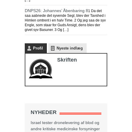
[…]
DNPS26: Johannes’ Åbenbaring 8
1 Da det
saa aabnede det syvende Segl, blev der Tavshed i
Himlen omtrent i en halv Time. 2 Og jeg saa de syv
Engle, som staar for Guds Ansigt, dens blev der
givet syv Basuner. 3 Og […]
Profil
Nyeste indlæg
Skriften
NYHEDER
Israel tester dronelevering af blod og
andre kritiske medicinske forsyninger