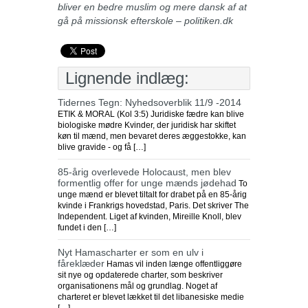
bliver en bedre muslim og mere dansk af at
gå på missionsk efterskole – politiken.dk
Lignende indlæg:
Tidernes Tegn: Nyhedsoverblik 11/9 -2014
ETIK & MORAL (Kol 3:5) Juridiske fædre kan blive
biologiske mødre Kvinder, der juridisk har skiftet
køn til mænd, men bevaret deres æggestokke, kan
blive gravide - og få […]
85-årig overlevede Holocaust, men blev
formentlig offer for unge mænds jødehad
To
unge mænd er blevet tiltalt for drabet på en 85-årig
kvinde i Frankrigs hovedstad, Paris. Det skriver The
Independent. Liget af kvinden, Mireille Knoll, blev
fundet i den […]
Nyt Hamascharter er som en ulv i
fåreklæder
Hamas vil inden længe offentliggøre
sit nye og opdaterede charter, som beskriver
organisationens mål og grundlag. Noget af
charteret er blevet lækket til det libanesiske medie