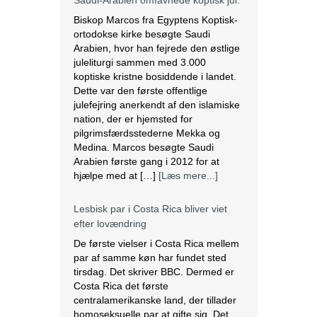
Saudi-Arabien omfavnede koptisk jul.
Biskop Marcos fra Egyptens Koptisk-
ortodokse kirke besøgte Saudi
Arabien, hvor han fejrede den østlige
juleliturgi sammen med 3.000
koptiske kristne bosiddende i landet.
Dette var den første offentlige
julefejring anerkendt af den islamiske
nation, der er hjemsted for
pilgrimsfærdsstederne Mekka og
Medina. Marcos besøgte Saudi
Arabien første gang i 2012 for at
hjælpe med at […]
[Læs mere...]
Lesbisk par i Costa Rica bliver viet
efter lovændring
De første vielser i Costa Rica mellem
par af samme køn har fundet sted
tirsdag. Det skriver BBC. Dermed er
Costa Rica det første
centralamerikanske land, der tillader
homoseksuelle par at gifte sig. Det