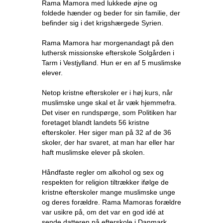
Rama Mamora med lukkede øjne og
foldede hænder og beder for sin familie, der
befinder sig i det krigshærgede Syrien.
Rama Mamora har morgenandagt på den
luthersk missionske efterskole Solgården i
Tarm i Vestjylland. Hun er en af 5 muslimske
elever.
Netop kristne efterskoler er i høj kurs, når
muslimske unge skal et år væk hjemmefra.
Det viser en rundspørge, som Politiken har
foretaget blandt landets 56 kristne
efterskoler. Her siger man på 32 af de 36
skoler, der har svaret, at man har eller har
haft muslimske elever på skolen.
Håndfaste regler om alkohol og sex og
respekten for religion tiltrækker ifølge de
kristne efterskoler mange muslimske unge
og deres forældre. Rama Mamoras forældre
var usikre på, om det var en god idé at
sende datteren på efterskole i Danmark,