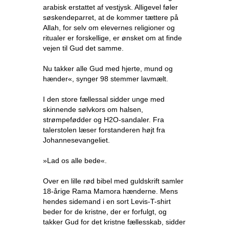
arabisk erstattet af vestjysk. Alligevel føler
søskendeparret, at de kommer tættere på
Allah, for selv om elevernes religioner og
ritualer er forskellige, er ønsket om at finde
vejen til Gud det samme.
Nu takker alle Gud med hjerte, mund og
hænder«, synger 98 stemmer lavmælt.
I den store fællessal sidder unge med
skinnende sølvkors om halsen,
strømpefødder og H2O-sandaler. Fra
talerstolen læser forstanderen højt fra
Johannesevangeliet.
»Lad os alle bede«.
Over en lille rød bibel med guldskrift samler
18-årige Rama Mamora hænderne. Mens
hendes sidemand i en sort Levis-T-shirt
beder for de kristne, der er forfulgt, og
takker Gud for det kristne fællesskab, sidder