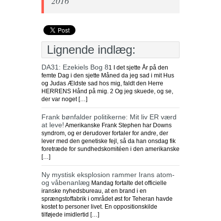
2016
Lignende indlæg:
DA31: Ezekiels Bog 8
1 I det sjette År på den
femte Dag i den sjette Måned da jeg sad i mit Hus
og Judas Ældste sad hos mig, faldt den Herre
HERRENS Hånd på mig. 2 Og jeg skuede, og se,
der var noget […]
Frank bønfalder politikerne: Mit liv ER værd
at leve!
Amerikanske Frank Stephen har Downs
syndrom, og er derudover fortaler for andre, der
lever med den genetiske fejl, så da han onsdag fik
foretræde for sundhedskomitéen i den amerikanske
[…]
Ny mystisk eksplosion rammer Irans atom-
og våbenanlæg
Mandag fortalte det officielle
iranske nyhedsbureau, at en brand i en
sprængstoffabrik i området øst for Teheran havde
kostet to personer livet. En oppositionskilde
tilføjede imidlertid […]