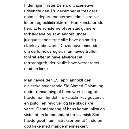
Indenrigsminister Bernard Cazeneuve
udsendte den 18. december et tresiders
notat til departementernes administrative
ledere og politidirektører. Han konstaterede
heri, at terroristerne bliver stadigt mere
forhærdede og at et angreb under
julegudstjenesterne ville have en særlig
stærk symbolværdi. Cazeneuve mindede
om de forholdsregler, man havde truffet i
foråret efter at have afværget et
terrorangreb, der skulle have været rettet
mod en kirke.
Man havde den 19. april anholdt den
algierske studerende Sid Ahmed Ghlam, og
under ransagning af hans værelse og bil
havde man fundet fire kalachnikov geværer,
en pistol, en revolver og fire skudsikre
veste. Gennemgang af hans kommunikation
viste, at en kommandant fra Islamisk Stat
havde givet ham instrukser om at “finde en
god kirke med mange mennesker”.