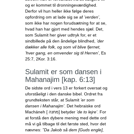
og er kommet til dronningeværdighed.
Derfor vil hun heller ikke følge deres
opfordring om at lade sig se af
’verden’
,
som ikke har nogen forudsætning for at se,
hvad han har gjort med hendes sjæl. Det,
som Sulamit her giver udtryk for, er et
sindbillede på den åndelige blindhed,
’der
dækker alle folk, og som vil blive fjernet,
’hver gang, en omvender sig til Herren’
, Es
25:7, 2Kor. 3:16.
Sulamit er som dansen i
Mahanajim [kap. 6:13]
De sidste ord i vers 13 er forkert oversat og
uforståeligt i den danske bibel. Ordret fra
grundteksten står, at Sulamit
’er som
dansen i Mahanajim’
. Det hebraiske ord
Machäneh [ מחנה] betyder
’de to lejre’
. For
at forstå den dybere mening med dette ord
må vi gå tilbage til det første sted, hvor det
nævnes:
”Da Jakob så dem [Guds engle],