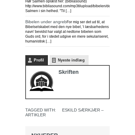
Hør Salmen oplæst her: (bibliasound)
http://www.bibliasound.com/mp3tilupload/bibelen/detgamletest
Salmen i sin helhed. "Til […]
Bibelen under angreb
For mig ser det ud til, at
Bibelselskabet med den nye bibel, 'i læsbarhedens
navn' bevidst har valgt at nedtone bibelen som
Guds ord, for i stedet udgive en mere sekulariseret,
humanistisk […]
Profil
Nyeste indlæg
Skriften
TAGGED WITH:
ESKILD SÆRKJÆR –
ARTIKLER