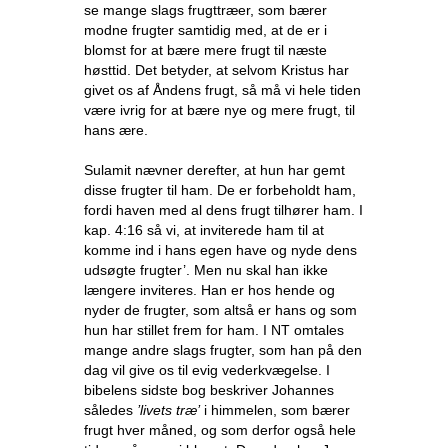
se mange slags frugttræer, som bærer
modne frugter samtidig med, at de er i
blomst for at bære mere frugt til næste
høsttid. Det betyder, at selvom Kristus har
givet os af Åndens frugt, så må vi hele tiden
være ivrig for at bære nye og mere frugt, til
hans ære.
Sulamit nævner derefter, at hun har gemt
disse frugter til ham. De er forbeholdt ham,
fordi haven med al dens frugt tilhører ham. I
kap. 4:16 så vi, at inviterede ham til at
komme ind i hans egen have og nyde dens
udsøgte frugter’. Men nu skal han ikke
længere inviteres. Han er hos hende og
nyder de frugter, som altså er hans og som
hun har stillet frem for ham. I NT omtales
mange andre slags frugter, som han på den
dag vil give os til evig vederkvægelse. I
bibelens sidste bog beskriver Johannes
således
’livets træ’
i himmelen, som bærer
frugt hver måned, og som derfor også hele