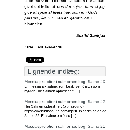
tiden må være i blomst. Desuden har Jesus
givet det løfte, at
’den der sejrer, ham vil jeg
give at spise af livets træ, som er i Guds
paradis’
, Åb 3:7. Den er
’gemt til os’
i
himmelen.
Eskild Særkjær
Kilde: Jesus-lever.dk
Lignende indlæg:
Messiasprofetier i salmernes bog: Salme 23
En messiansk salme, som beskriver Kristus som
hyrden Hør Salmen oplæst her: […]
Messiasprofetier i salmernes bog: Salme 22
Hør Salmen oplæst her: (bibliasound)
http://www.bibliasound.com/mp3tilupload/bibelen/detgamletest
Salme 22: En salme om Jesu […]
Messiasprofetier i salmernes bog: Salme 21