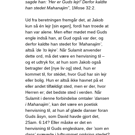
sagde han: ’Her er Guds lejr!’ Derfor kaldte
han stedet Mahanajim”
, 1Mose 32:2.
Ud fra beretningen fremgår det, at Jakob
kun så én lejr [sin egen], fordi han troede at
han var alene. Men efter mødet med Guds
engle indså han, at Gud også var der, og
derfor kaldte han stedet for
’Mahanajim’
,
altså
’de ’to lejre’
. Når Sulamit anvender
dette ord, må det være en henvisning til –
og et udtryk for, at hun som Jakob også
betragter det [nye liv og] sted, hun er
kommet til, for stédet, hvor Gud har sin lejr
eller bolig. Hun er altså ikke havnet på et
eller andet tilfældigt sted, men er der, hvor
Herren er; det bedste sted i verden. Når
Sulamit i denne forbindelse omtaler
’dansen
i Mahanajim’
, kan det være en poetisk
henvisning til, at hun af glæde danser foran
Guds åsyn, som David havde gjort det,
2Sam. 6:14? Eller måske er det en
henvisning til Guds engleskare, der
’som en
dans’
svævede i luftrummet omkring stedet?