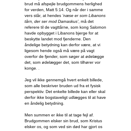
brud må afspejle brudgommens herlighed
for verden, Matt 5:14. Og når der i samme
vers står, at hendes
’næse er som Libanons
tårn, der ser mod Damaskus’
, må det
referere til de vagttårne, som kong Salomon
havde opbygget i Libanons bjerge for at
beskytte landet mod fjenderne. Den
åndelige betydning kan derfor være, at vi
ligesom hende også må være på vagt
overfor de fjender, som søger at ødelægge
det, som ødelægger det, som tilhører vor
konge. .
Jeg vil ikke gennemgå hvert enkelt billede,
som alle beskriver bruden ud fra et fysisk
perspektiv. Det enkelte billede kan eller skal
derfor ikke bogstaveligt udlægges til at have
en åndelig betydning.
Men summen er ikke til at tage fejl af.
Brudgommen elsker sin brud, som Kristus
elsker os, og som ved sin død har gjort os