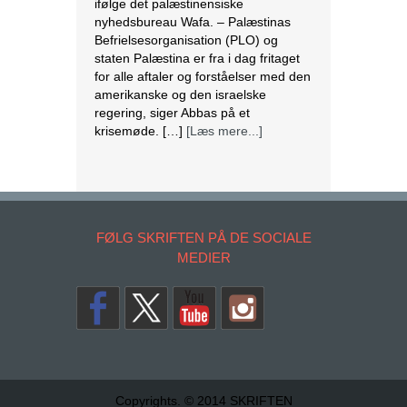
ifølge det palæstinensiske
nyhedsbureau Wafa. – Palæstinas
Befrielsesorganisation (PLO) og
staten Palæstina er fra i dag fritaget
for alle aftaler og forståelser med den
amerikanske og den israelske
regering, siger Abbas på et
krisemøde. […]
[Læs mere...]
Læs teologi gennem DBI hjemmefra
Det er nu muligt at følge
undervisningen på FIUC-CPH
på Dansk Bibel-Institut (DBI) i nogle
FØLG SKRIFTEN PÅ DE SOCIALE
fag via internettet Det giver en ny
MEDIER
mulighed for alle, der gerne vil læse
teologi på DBI, men som ikke har
mulighed for at være til stede ved
undervisningen på Leifsgade i
København, forklarer
sekretariatsleder Ellen Lodahl
Pedersen. I første omgang udbydes
[…]
[Læs mere...]
Copyrights. © 2014 SKRIFTEN