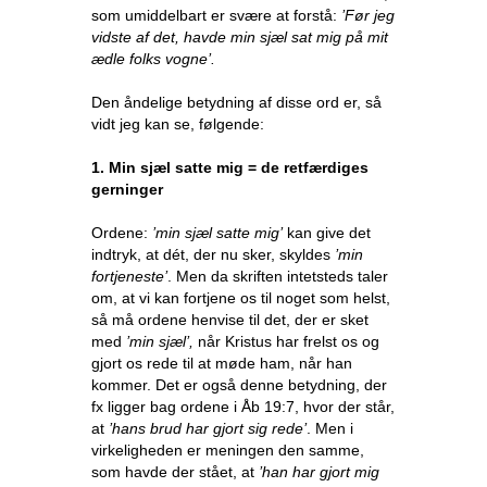
som umiddelbart er svære at forstå:
’Før jeg
vidste af det, havde min sjæl sat mig på mit
ædle folks vogne’.
Den åndelige betydning af disse ord er, så
vidt jeg kan se, følgende:
1. Min sjæl satte mig = de retfærdiges
gerninger
Ordene:
’min sjæl satte mig’
kan give det
indtryk, at dét, der nu sker, skyldes
’min
fortjeneste’
. Men da skriften intetsteds taler
om, at vi kan fortjene os til noget som helst,
så må ordene henvise til det, der er sket
med
’min sjæl’,
når Kristus har frelst os og
gjort os rede til at møde ham, når han
kommer. Det er også denne betydning, der
fx ligger bag ordene i Åb 19:7, hvor der står,
at
’hans brud har gjort sig rede’
. Men i
virkeligheden er meningen den samme,
som havde der stået, at
’han har gjort mig