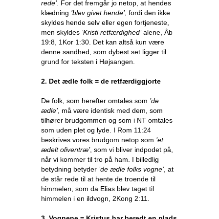
rede’
. For det fremgår jo netop, at hendes
klædning
’blev givet hende’
, fordi den ikke
skyldes hende selv eller egen fortjeneste,
men skyldes
’Kristi retfærdighed’
alene, Åb
19:8, 1Kor 1:30. Det kan altså kun være
denne sandhed, som dybest set ligger til
grund for teksten i Højsangen.
2. Det ædle folk = de retfærdiggjorte
De folk, som herefter omtales som
’de
ædle’
, må være identisk med dem, som
tilhører brudgommen og som i NT omtales
som uden plet og lyde. I Rom 11:24
beskrives vores brudgom netop som
’et
ædelt oliventræ’
, som vi bliver indpodet på,
når vi kommer til tro på ham. I billedlig
betydning betyder
’de ædle folks vogne’
, at
de står rede til at hente de troende til
himmelen, som da Elias blev taget til
himmelen i en ildvogn, 2Kong 2:11.
3. Vognene = Kristus har beredt en plads