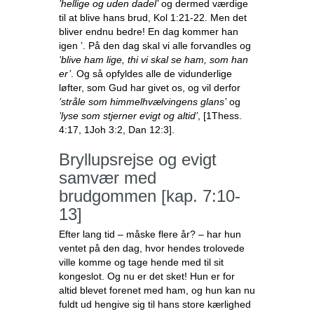
’hellige og uden dadel’
og dermed værdige
til at blive hans brud, Kol 1:21-22. Men det
bliver endnu bedre! En dag kommer han
igen ’. På den dag skal vi alle forvandles og
’blive ham lige, thi vi skal se ham, som han
er’
. Og så opfyldes alle de vidunderlige
løfter, som Gud har givet os, og vil derfor
’stråle som himmelhvælvingens glans’
og
’lyse som stjerner evigt og altid’
, [1Thess.
4:17, 1Joh 3:2, Dan 12:3].
Bryllupsrejse og evigt
samvær med
brudgommen [kap. 7:10-
13]
Efter lang tid – måske flere år? – har hun
ventet på den dag, hvor hendes trolovede
ville komme og tage hende med til sit
kongeslot. Og nu er det sket! Hun er for
altid blevet forenet med ham, og hun kan nu
fuldt ud hengive sig til hans store kærlighed