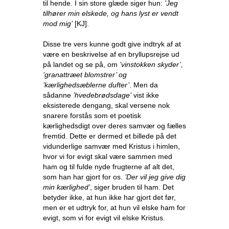
til hende. I sin store glæde siger hun:
’Jeg
tilhører min elskede, og hans lyst er vendt
mod mig’
[KJ].
Disse tre vers kunne godt give indtryk af at
være en beskrivelse af en bryllupsrejse ud
på landet og se på, om
’vinstokken skyder’,
’granattræet blomstrer’ og
’kærlighedsæblerne dufter’
. Men da
sådanne
’hvedebrødsdage’
vist ikke
eksisterede dengang, skal versene nok
snarere forstås som et poetisk
kærlighedsdigt over deres samvær og fælles
fremtid. Dette er dermed et billede på det
vidunderlige samvær med Kristus i himlen,
hvor vi for evigt skal være sammen med
ham og til fulde nyde frugterne af alt det,
som han har gjort for os.
’Der vil jeg give dig
min kærlighed’
, siger bruden til ham. Det
betyder ikke, at hun ikke har gjort det før,
men er et udtryk for, at hun vil elske ham for
evigt, som vi for evigt vil elske Kristus.