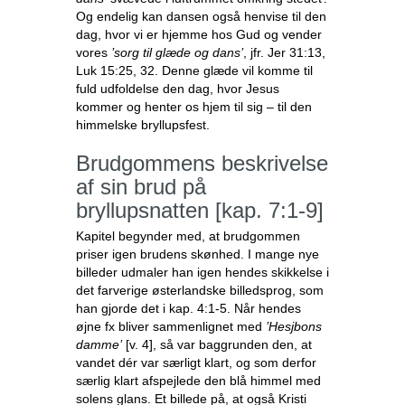
Og endelig kan dansen også henvise til den
dag, hvor vi er hjemme hos Gud og vender
vores
’sorg til glæde og dans’
, jfr. Jer 31:13,
Luk 15:25, 32. Denne glæde vil komme til
fuld udfoldelse den dag, hvor Jesus
kommer og henter os hjem til sig – til den
himmelske bryllupsfest.
Brudgommens beskrivelse
af sin brud på
bryllupsnatten [kap. 7:1-9]
Kapitel begynder med, at brudgommen
priser igen brudens skønhed. I mange nye
billeder udmaler han igen hendes skikkelse i
det farverige østerlandske billedsprog, som
han gjorde det i kap. 4:1-5. Når hendes
øjne fx bliver sammenlignet med
’Hesjbons
damme’
[v. 4], så var baggrunden den, at
vandet dér var særligt klart, og som derfor
særlig klart afspejlede den blå himmel med
solens glans. Et billede på, at også Kristi