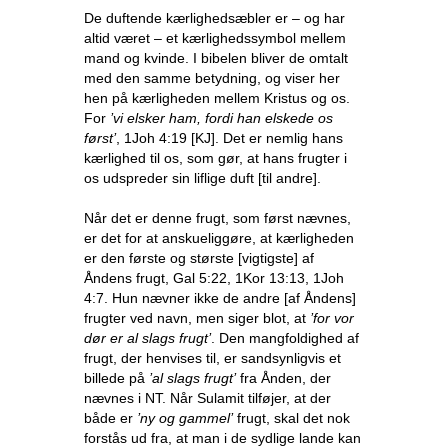
De duftende kærlighedsæbler er – og har
altid været – et kærlighedssymbol mellem
mand og kvinde. I bibelen bliver de omtalt
med den samme betydning, og viser her
hen på kærligheden mellem Kristus og os.
For
’vi elsker ham, fordi han elskede os
først’
, 1Joh 4:19 [KJ]. Det er nemlig hans
kærlighed til os, som gør, at hans frugter i
os udspreder sin liflige duft [til andre].
Når det er denne frugt, som først nævnes,
er det for at anskueliggøre, at kærligheden
er den første og største [vigtigste] af
Åndens frugt, Gal 5:22, 1Kor 13:13, 1Joh
4:7. Hun nævner ikke de andre [af Åndens]
frugter ved navn, men siger blot, at
’for vor
dør er al slags frugt’
. Den mangfoldighed af
frugt, der henvises til, er sandsynligvis et
billede på
’al slags frugt’
fra Ånden, der
nævnes i NT. Når Sulamit tilføjer, at der
både er
’ny og gammel’
frugt, skal det nok
forstås ud fra, at man i de sydlige lande kan