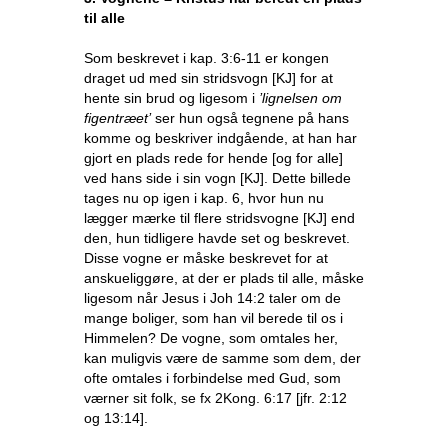
til alle
Som beskrevet i kap. 3:6-11 er kongen
draget ud med sin stridsvogn [KJ] for at
hente sin brud og ligesom i
’lignelsen om
figentræet’
ser hun også tegnene på hans
komme og beskriver indgående, at han har
gjort en plads rede for hende [og for alle]
ved hans side i sin vogn [KJ]. Dette billede
tages nu op igen i kap. 6, hvor hun nu
lægger mærke til flere stridsvogne [KJ] end
den, hun tidligere havde set og beskrevet.
Disse vogne er måske beskrevet for at
anskueliggøre, at der er plads til alle, måske
ligesom når Jesus i Joh 14:2 taler om de
mange boliger, som han vil berede til os i
Himmelen? De vogne, som omtales her,
kan muligvis være de samme som dem, der
ofte omtales i forbindelse med Gud, som
værner sit folk, se fx 2Kong. 6:17 [jfr. 2:12
og 13:14].