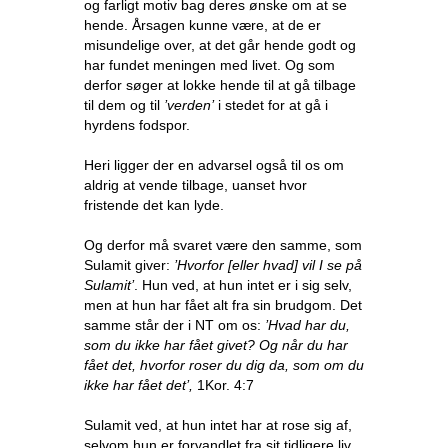
og farligt motiv bag deres ønske om at se
hende. Årsagen kunne være, at de er
misundelige over, at det går hende godt og
har fundet meningen med livet. Og som
derfor søger at lokke hende til at gå tilbage
til dem og til
’verden’
i stedet for at gå i
hyrdens fodspor.
Heri ligger der en advarsel også til os om
aldrig at vende tilbage, uanset hvor
fristende det kan lyde.
Og derfor må svaret være den samme, som
Sulamit giver:
’Hvorfor [eller hvad] vil I se på
Sulamit’
. Hun ved, at hun intet er i sig selv,
men at hun har fået alt fra sin brudgom. Det
samme står der i NT om os:
’Hvad har du,
som du ikke har fået givet? Og når du har
fået det, hvorfor roser du dig da, som om du
ikke har fået det’,
1Kor. 4:7
Sulamit ved, at hun intet har at rose sig af,
selvom hun er forvandlet fra sit tidligere liv