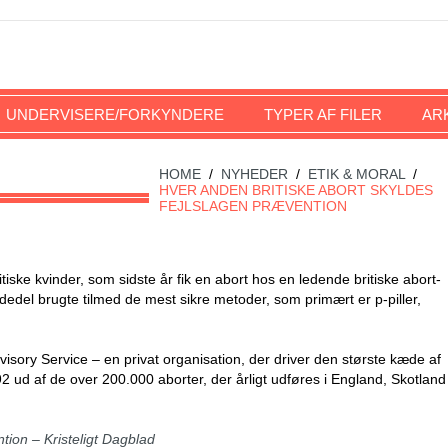
UNDERVISERE/FORKYNDERE
TYPER AF FILER
AR
HOME
/
NYHEDER
/
ETIK & MORAL
/
HVER ANDEN BRITISKE ABORT SKYLDES
FEJLSLAGEN PRÆVENTION
tiske kvinder, som sidste år fik en abort hos en ledende britiske abort-
dedel brugte tilmed de mest sikre metoder, som primært er p-piller,
isory Service – en privat organisation, der driver den største kæde af
92 ud af de over 200.000 aborter, der årligt udføres i England, Skotland
tion – Kristeligt Dagblad