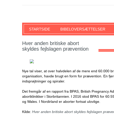
SKRIFTEN
STARTSIDE
BIBELOVERSÆTTELSER
Hver anden britiske abort
skyldes fejlslagen prævention
Nye tal viser, at over halvdelen af de mere end 60.000 bri
organisation, havde brugt en form for prævention. En fjer
indsprøjtninger og spiraler.
Det fremgår af en rapport fra BPAS, British Pregnancy Adv
abortklinikker i Storbritannien. I 2016 stod BPAS for 60.5
og Wales. I Nordirland er aborter fortsat ulovlige.
Kilde:
Hver anden britiske abort skyldes fejlslagen præven