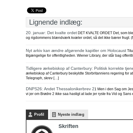
Lignende indlæg:
20. januar: Det kvalte ordet
DET KVALTE ORDET Det, som blev s
og rigdommens blændværk kvæler ordet, så det ikke bærer frugt. (
Nyt arkiv kan ændre afgørende kapitler om Holocaust
Titu
tilgængelige for offentligheden. Wiener Library, der står bag offent
Tidligere ærkebiskop af Canterbury: Politisk korrekte tje
ærkebiskop af Canterbury beskyldte Storbritanniens regering for at v
Telegraph, skrev […]
DNPS26: Andet Thessalonikerbrev 2
1 Men i den Sag om Jes
vi jer om Brødre 2 ikke saa hastigt at lade jer ryste fra Vid og Sans 
Profil
Nyeste indlæg
Skriften