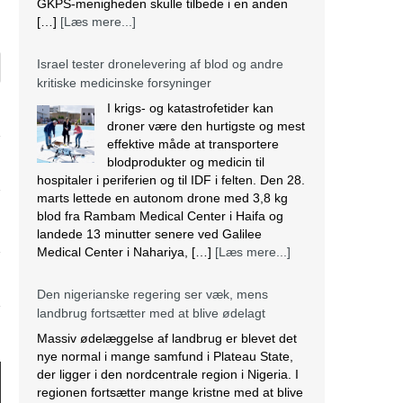
GKPS-menigheden skulle tilbede i en anden
[…]
[Læs mere...]
Israel tester dronelevering af blod og andre
kritiske medicinske forsyninger
I krigs- og katastrofetider kan
droner være den hurtigste og mest
effektive måde at transportere
blodprodukter og medicin til
hospitaler i periferien og til IDF i felten. Den 28.
marts lettede en autonom drone med 3,8 kg
blod fra Rambam Medical Center i Haifa og
landede 13 minutter senere ved Galilee
Medical Center i Nahariya, […]
[Læs mere...]
Den nigerianske regering ser væk, mens
landbrug fortsætter med at blive ødelagt
Massiv ødelæggelse af landbrug er blevet det
nye normal i mange samfund i Plateau State,
der ligger i den nordcentrale region i Nigeria. I
regionen fortsætter mange kristne med at blive