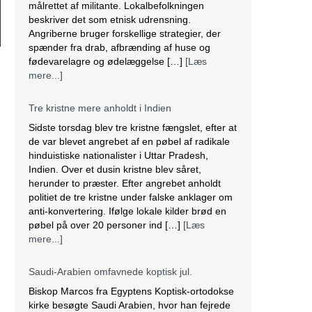
målrettet af militante. Lokalbefolkningen
beskriver det som etnisk udrensning.
Angriberne bruger forskellige strategier, der
spænder fra drab, afbrænding af huse og
fødevarelagre og ødelæggelse […]
[Læs
mere...]
Tre kristne mere anholdt i Indien
Sidste torsdag blev tre kristne fængslet, efter at
de var blevet angrebet af en pøbel af radikale
hinduistiske nationalister i Uttar Pradesh,
Indien. Over et dusin kristne blev såret,
herunder to præster. Efter angrebet anholdt
politiet de tre kristne under falske anklager om
anti-konvertering. Ifølge lokale kilder brød en
pøbel på over 20 personer ind […]
[Læs
mere...]
Saudi-Arabien omfavnede koptisk jul.
Biskop Marcos fra Egyptens Koptisk-ortodokse
kirke besøgte Saudi Arabien, hvor han fejrede