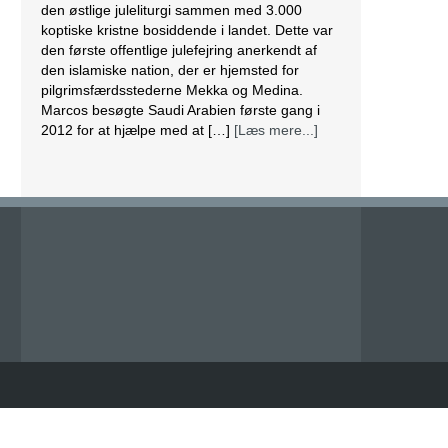
den østlige juleliturgi sammen med 3.000
koptiske kristne bosiddende i landet. Dette var
den første offentlige julefejring anerkendt af
den islamiske nation, der er hjemsted for
pilgrimsfærdsstederne Mekka og Medina.
Marcos besøgte Saudi Arabien første gang i
2012 for at hjælpe med at […]
[Læs mere...]
Lesbisk par i Costa Rica bliver viet efter
lovændring
De første vielser i Costa Rica mellem par af
samme køn har fundet sted tirsdag. Det skriver
BBC. Dermed er Costa Rica det første
centralamerikanske land, der tillader
homoseksuelle par at gifte sig. Det lesbiske par
Alexandra Quiros og Dunia Araya blev de
første til at sige “ja” til hinanden. Brylluppet blev
vist på nationalt […]
[Læs mere...]
Abbas erklærer alle aftaler med Israel og USA
for færdige