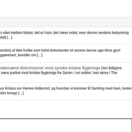
ået mellem tidsler, det er ham, der hører ordet, men denne verdens bekymring
Matt […]
sindvis af ikke hvilke som helst dokumenter vil senere denne uge blive gjort
liggørelsen, beretter om […]
nestemænd diskriminerer mod syriske kristne flygtninge
Den tidligere
ære partisk mod kristne flygtninge fra Syrien. I en artikel, han skrev i The
us Kristus vor Herres Hidkomst, og hvordan vi kommer til Samling med ham, beder
eller bringe […]