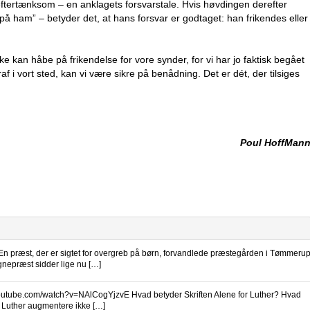
rtænksom – en anklagets forsvarstale. Hvis høvdingen derefter
 på ham” – betyder det, at hans forsvar er godtaget: han frikendes eller
e kan håbe på frikendelse for vore synder, for vi har jo faktisk begået
af i vort sted, kan vi være sikre på benådning. Det er dét, der tilsiges
Poul HoffMan
En præst, der er sigtet for overgreb på børn, forvandlede præstegården i Tømmeru
ognepræst sidder lige nu […]
outube.com/watch?v=NAlCogYjzvE Hvad betyder Skriften Alene for Luther? Hvad
v? Luther augmentere ikke […]