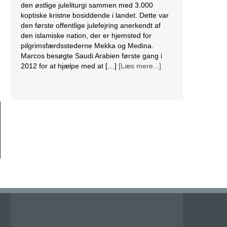
den østlige juleliturgi sammen med 3.000
koptiske kristne bosiddende i landet. Dette var
e
den første offentlige julefejring anerkendt af
den islamiske nation, der er hjemsted for
pilgrimsfærdsstederne Mekka og Medina.
Marcos besøgte Saudi Arabien første gang i
2012 for at hjælpe med at […]
[Læs mere...]
Lesbisk par i Costa Rica bliver viet efter
lovændring
De første vielser i Costa Rica mellem par af
samme køn har fundet sted tirsdag. Det skriver
BBC. Dermed er Costa Rica det første
centralamerikanske land, der tillader
homoseksuelle par at gifte sig. Det lesbiske par
Alexandra Quiros og Dunia Araya blev de
første til at sige “ja” til hinanden. Brylluppet blev
vist på nationalt […]
[Læs mere...]
Abbas erklærer alle aftaler med Israel og USA
for færdige