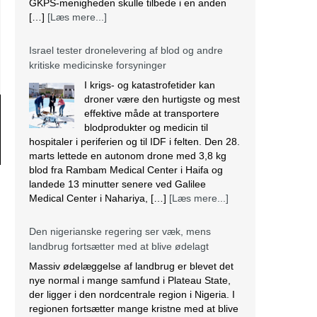
GKPS-menigheden skulle tilbede i en anden
[…]
[Læs mere...]
Israel tester dronelevering af blod og andre
kritiske medicinske forsyninger
I krigs- og katastrofetider kan
droner være den hurtigste og mest
effektive måde at transportere
blodprodukter og medicin til
hospitaler i periferien og til IDF i felten. Den 28.
marts lettede en autonom drone med 3,8 kg
blod fra Rambam Medical Center i Haifa og
landede 13 minutter senere ved Galilee
Medical Center i Nahariya, […]
[Læs mere...]
Den nigerianske regering ser væk, mens
landbrug fortsætter med at blive ødelagt
Massiv ødelæggelse af landbrug er blevet det
nye normal i mange samfund i Plateau State,
der ligger i den nordcentrale region i Nigeria. I
regionen fortsætter mange kristne med at blive