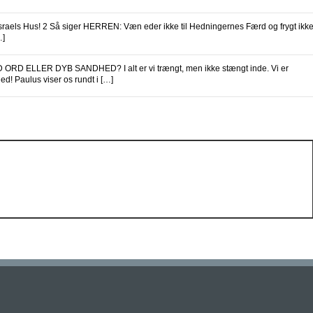
 Israels Hus! 2 Så siger HERREN: Væn eder ikke til Hedningernes Færd og frygt ikk
…]
ORD ELLER DYB SANDHED? I alt er vi trængt, men ikke stængt inde. Vi er
ed! Paulus viser os rundt i […]