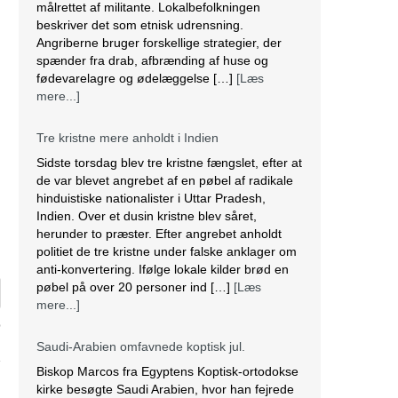
målrettet af militante. Lokalbefolkningen
beskriver det som etnisk udrensning.
Angriberne bruger forskellige strategier, der
spænder fra drab, afbrænding af huse og
fødevarelagre og ødelæggelse […]
[Læs
mere...]
Tre kristne mere anholdt i Indien
Sidste torsdag blev tre kristne fængslet, efter at
de var blevet angrebet af en pøbel af radikale
n
hinduistiske nationalister i Uttar Pradesh,
Indien. Over et dusin kristne blev såret,
herunder to præster. Efter angrebet anholdt
politiet de tre kristne under falske anklager om
anti-konvertering. Ifølge lokale kilder brød en
pøbel på over 20 personer ind […]
[Læs
mere...]
p
Saudi-Arabien omfavnede koptisk jul.
Biskop Marcos fra Egyptens Koptisk-ortodokse
kirke besøgte Saudi Arabien, hvor han fejrede