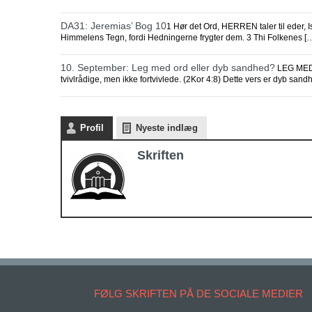
DA31: Jeremias’ Bog 10
1 Hør det Ord, HERREN taler til eder,
Himmelens Tegn, fordi Hedningerne frygter dem. 3 Thi Folkenes [
10. September: Leg med ord eller dyb sandhed?
LEG MED 
tvivlrådige, men ikke fortvivlede. (2Kor 4:8) Dette vers er dyb sandh
Profil
Nyeste indlæg
Skriften
FØLG SKRIFTEN PÅ DE SOCIALE MEDIER