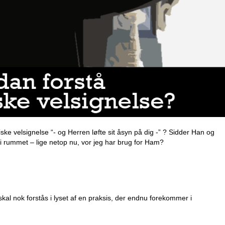
e velsignelse “- og Herren løfte sit åsyn på dig -” ? Sidder Han og
g i rummet – lige netop nu, vor jeg har brug for Ham?
skal nok forstås i lyset af en praksis, der endnu forekommer i