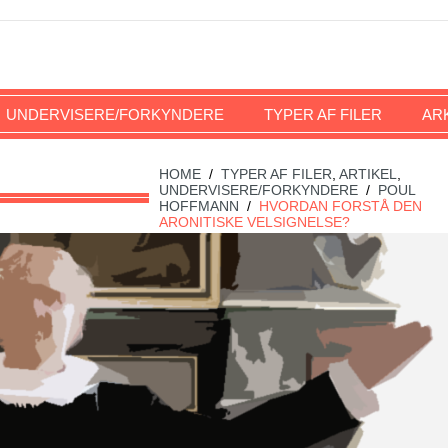
UNDERVISERE/FORKYNDERE
TYPER AF FILER
AR
HOME
/
TYPER AF FILER
,
ARTIKEL
,
UNDERVISERE/FORKYNDERE
/
POUL
HOFFMANN
/
HVORDAN FORSTÅ DEN
ARONITISKE VELSIGNELSE?