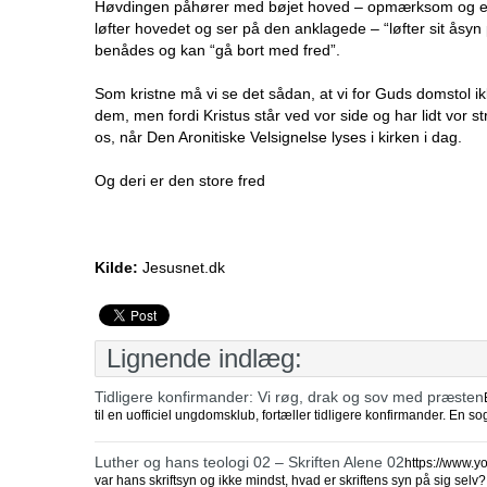
Høvdingen påhører med bøjet hoved – opmærksom og efte
løfter hovedet og ser på den anklagede – “løfter sit åsyn
benådes og kan “gå bort med fred”.
Som kristne må vi se det sådan, at vi for Guds domstol ikk
dem, men fordi Kristus står ved vor side og har lidt vor str
os, når Den Aronitiske Velsignelse lyses i kirken i dag.
Og deri er den store fred
Kilde:
Jesusnet.dk
Lignende indlæg:
Tidligere konfirmander: Vi røg, drak og sov med præsten
til en uofficiel ungdomsklub, fortæller tidligere konfirmander. En s
Luther og hans teologi 02 – Skriften Alene 02
https://www.y
var hans skriftsyn og ikke mindst, hvad er skriftens syn på sig sel