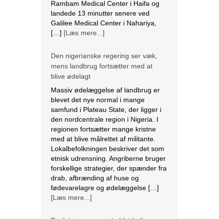
Massiv ødelæggelse af landbrug er
blevet det nye normal i mange
samfund i Plateau State, der ligger i
den nordcentrale region i Nigeria. I
regionen fortsætter mange kristne
med at blive målrettet af militante.
Lokalbefolkningen beskriver det som
etnisk udrensning. Angriberne bruger
forskellige strategier, der spænder fra
drab, afbrænding af huse og
fødevarelagre og ødelæggelse […]
[Læs mere...]
Tre kristne mere anholdt i Indien
Sidste torsdag blev tre kristne
fængslet, efter at de var blevet
angrebet af en pøbel af radikale
hinduistiske nationalister i Uttar
Pradesh, Indien. Over et dusin kristne
blev såret, herunder to præster. Efter
angrebet anholdt politiet de tre kristne