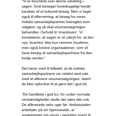
“Vi er forundret over denne udvikling i
sagen, fordi besøget hovedsageligt havde
karakter af et kulturelt besøg. Men vi tager
også til efterretning, at besøg fra vores
indiske samarbejdspartner betragtes som
religiøst, og så skal visumansøgningen
behandles i forhold til ‘imamloven’. Vi
konstaterer, at sagen er et udtryk for, at den
nye ‘imamlov’ ikke kun rammer muslimer,
men også kristne organisationer, som vil
have besøg af samarbejdspartnere fra den
tredje verden.”
Det hører med til billedet, at de indiske
samarbejdspartnere var relativt sent ude
med at aflevere visumansøgningen, skønt
de blev opfordret til at gøre det i god tid.
“De handlede i god tro, for under normale
omstændigheder skulle det være tids nok.
De afleverede seks uger før. Ambassaden
anbefaler på sin hjemmeside, at
ansøgninger om visum i perioden marts til