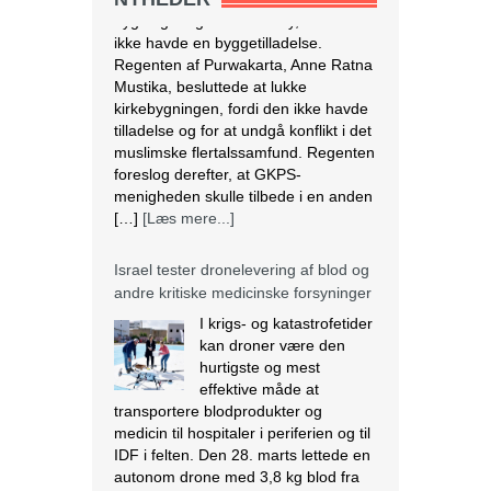
menigheden skulle tilbede i en anden
[…]
[Læs mere...]
Israel tester dronelevering af blod og
andre kritiske medicinske forsyninger
I krigs- og katastrofetider
kan droner være den
hurtigste og mest
effektive måde at
transportere blodprodukter og
medicin til hospitaler i periferien og til
IDF i felten. Den 28. marts lettede en
autonom drone med 3,8 kg blod fra
Rambam Medical Center i Haifa og
landede 13 minutter senere ved
Galilee Medical Center i Nahariya,
[…]
[Læs mere...]
Den nigerianske regering ser væk,
mens landbrug fortsætter med at
blive ødelagt