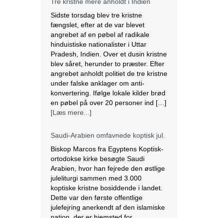
under falske anklager om anti-
konvertering. Ifølge lokale kilder brød
en pøbel på over 20 personer ind […]
[Læs mere...]
Saudi-Arabien omfavnede koptisk jul.
Biskop Marcos fra Egyptens Koptisk-
ortodokse kirke besøgte Saudi
Arabien, hvor han fejrede den østlige
juleliturgi sammen med 3.000
koptiske kristne bosiddende i landet.
Dette var den første offentlige
julefejring anerkendt af den islamiske
nation, der er hjemsted for
pilgrimsfærdsstederne Mekka og
Medina. Marcos besøgte Saudi
Arabien første gang i 2012 for at
hjælpe med at […]
[Læs mere...]
Lesbisk par i Costa Rica bliver viet
efter lovændring