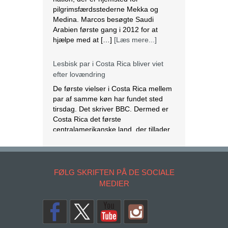
De første vielser i Costa Rica mellem
par af samme køn har fundet sted
tirsdag. Det skriver BBC. Dermed er
Costa Rica det første
centralamerikanske land, der tillader
homoseksuelle par at gifte sig. Det
lesbiske par Alexandra Quiros og
Dunia Araya blev de første til at sige
“ja” til hinanden. Brylluppet blev vist
på nationalt […]
[Læs mere...]
Abbas erklærer alle aftaler med Israel
og USA for færdige
Mahmoud Abbas erklærer alle aftaler
og forståelser med Israel og USA for
at være afsluttet. Det siger den
FØLG SKRIFTEN PÅ DE SOCIALE
palæstinensiske præsident tirsdag
MEDIER
ifølge det palæstinensiske
nyhedsbureau Wafa. – Palæstinas
Befrielsesorganisation (PLO) og
staten Palæstina er fra i dag fritaget
for alle aftaler og forståelser med den