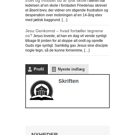
truet og mobbet ud af tysk skole
I Berlin har
ledelsen af en skole i forstaden Friedenau skrevet
et åbent brev, der vidner om stigende frustration og
desperation over mobningen af en 14-årig elev
med jødisk baggrund. […]
Jesu Genkomst – hvad fortæller tegnene
os?
Jesus lovede, at han en dag vil vende synligt
tilbage til jorden for at stoppe alt ondt og oprette
Guds rige synligt. Samtidig gav Jesus sine disciple
nogle tegn, så de kunne fornemme, […]
Endnu en kirkelukning i Indonesien
Purwakarta
regeringsmyndigheden i
Profil
Nyeste indlæg
Vestjava lukkede
Purwakarta Simalungun
Skriften
Protestant Christian Church (GKPS)
bygning i Cigelam landsby, fordi den
ikke havde en byggetilladelse.
Regenten af Purwakarta, Anne Ratna
Mustika, besluttede at lukke
kirkebygningen, fordi den ikke havde
tilladelse og for at undgå konflikt i det
muslimske flertalssamfund. Regenten
foreslog derefter, at GKPS-
NYHEDER