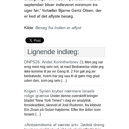
september bliver indleveret minimum tre
uger før,” fortæller Bjarne Gertz Olsen, der
er ked af det aflyste besøg.
Kilde:
Besøg fra Indien er aflyst
Lignende indlæg:
DNPS26: Andet Korintherbrev 2
1 Men jeg var
enig med mig selv om, at med Bedrøvelse vilde jeg
ikke komme til jer en Gang til. 2 For gør jeg jer
bedrøvede, hvem har jeg saa til at gøre mig glad
uden den, som jeg selv […]
Krigen i Syrien kryber nærmere Israels
rolige grænse
Under denne overskrift bringer
bladet “New York Times” i dag en analytisk
forsideartikel, skrevet af Jodi Rudoren, fra kibbutz
Ein Zivan på Golan-højderne. Efter fire årtier som
Israels […]
»Antisemitisme af værste art«: Jødisk dreng