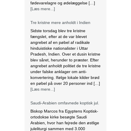
[Læs mere...]
Tre kristne mere anholdt i Indien
Sidste torsdag blev tre kristne
fængslet, efter at de var blevet
angrebet af en pøbel af radikale
hinduistiske nationalister i Uttar
Pradesh, Indien. Over et dusin kristne
blev såret, herunder to præster. Efter
angrebet anholdt politiet de tre kristne
under falske anklager om anti-
konvertering. Ifølge lokale kilder brød
en pøbel på over 20 personer ind […]
[Læs mere...]
Saudi-Arabien omfavnede koptisk jul.
Biskop Marcos fra Egyptens Koptisk-
ortodokse kirke besøgte Saudi
Arabien, hvor han fejrede den østlige
juleliturgi sammen med 3.000
koptiske kristne bosiddende i landet.