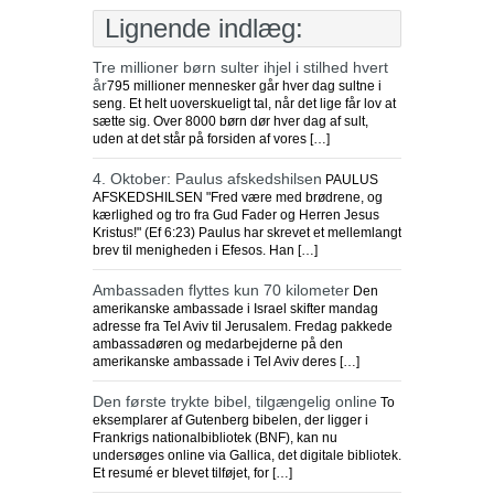
Lignende indlæg:
Tre millioner børn sulter ihjel i stilhed hvert
år
795 millioner mennesker går hver dag sultne i
seng. Et helt uoverskueligt tal, når det lige får lov at
sætte sig. Over 8000 børn dør hver dag af sult,
uden at det står på forsiden af vores […]
4. Oktober: Paulus afskedshilsen
PAULUS
AFSKEDSHILSEN "Fred være med brødrene, og
kærlighed og tro fra Gud Fader og Herren Jesus
Kristus!" (Ef 6:23) Paulus har skrevet et mellemlangt
brev til menigheden i Efesos. Han […]
Ambassaden flyttes kun 70 kilometer
Den
amerikanske ambassade i Israel skifter mandag
adresse fra Tel Aviv til Jerusalem. Fredag pakkede
ambassadøren og medarbejderne på den
amerikanske ambassade i Tel Aviv deres […]
Den første trykte bibel, tilgængelig online
To
eksemplarer af Gutenberg bibelen, der ligger i
Frankrigs nationalbibliotek (BNF), kan nu
undersøges online via Gallica, det digitale bibliotek.
Et resumé er blevet tilføjet, for […]