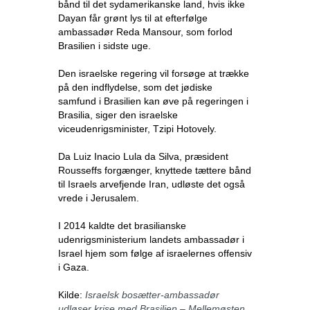
bånd til det sydamerikanske land, hvis ikke
Dayan får grønt lys til at efterfølge
ambassadør Reda Mansour, som forlod
Brasilien i sidste uge.
Den israelske regering vil forsøge at trække
på den indflydelse, som det jødiske
samfund i Brasilien kan øve på regeringen i
Brasilia, siger den israelske
viceudenrigsminister, Tzipi Hotovely.
Da Luiz Inacio Lula da Silva, præsident
Rousseffs forgænger, knyttede tættere bånd
til Israels arvefjende Iran, udløste det også
vrede i Jerusalem.
I 2014 kaldte det brasilianske
udenrigsministerium landets ambassadør i
Israel hjem som følge af israelernes offensiv
i Gaza.
Kilde:
Israelsk bosætter-ambassadør
udløser krise med Brasilien – Mellemøsten