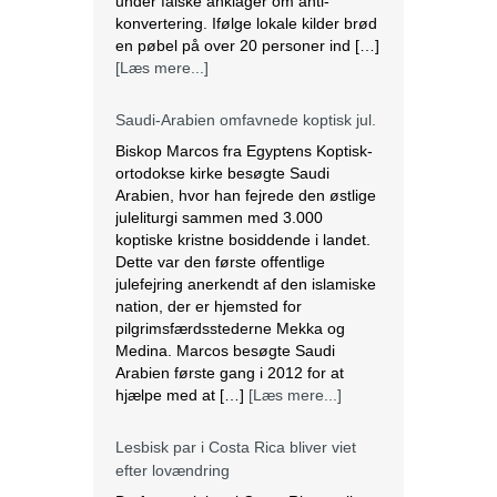
ortodokse kirke besøgte Saudi
Arabien, hvor han fejrede den østlige
juleliturgi sammen med 3.000
koptiske kristne bosiddende i landet.
Dette var den første offentlige
julefejring anerkendt af den islamiske
nation, der er hjemsted for
pilgrimsfærdsstederne Mekka og
Medina. Marcos besøgte Saudi
Arabien første gang i 2012 for at
hjælpe med at […]
[Læs mere...]
Lesbisk par i Costa Rica bliver viet
efter lovændring
De første vielser i Costa Rica mellem
par af samme køn har fundet sted
tirsdag. Det skriver BBC. Dermed er
Costa Rica det første
centralamerikanske land, der tillader
homoseksuelle par at gifte sig. Det
lesbiske par Alexandra Quiros og
Dunia Araya blev de første til at sige