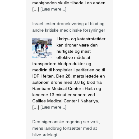
hurtigste og mest
effektive måde at
transportere blodprodukter og
medicin til hospitaler i periferien og til
IDF i felten. Den 28. marts lettede en
autonom drone med 3,8 kg blod fra
Rambam Medical Center i Haifa og
landede 13 minutter senere ved
Galilee Medical Center i Nahariya,
[…]
[Læs mere...]
Den nigerianske regering ser væk,
mens landbrug fortsætter med at
blive ødelagt
Massiv ødelæggelse af landbrug er
blevet det nye normal i mange
samfund i Plateau State, der ligger i
den nordcentrale region i Nigeria. I
regionen fortsætter mange kristne
med at blive målrettet af militante.
Lokalbefolkningen beskriver det som