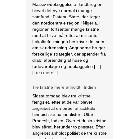
etnisk udrensning. Angriberne bruger
forskellige strategier, der spænder fra
drab, afbrænding af huse og
fødevarelagre og ødelæggelse […]
[Læs mere...]
Tre kristne mere anholdt i Indien
Sidste torsdag blev tre kristne
fængslet, efter at de var blevet
angrebet af en pøbel af radikale
hinduistiske nationalister i Uttar
Pradesh, Indien. Over et dusin kristne
blev såret, herunder to præster. Efter
angrebet anholdt politiet de tre kristne
under falske anklager om anti-
konvertering. Ifølge lokale kilder brød
en pøbel på over 20 personer ind […]
[Læs mere...]
Saudi-Arabien omfavnede koptisk jul.
Biskop Marcos fra Egyptens Koptisk-