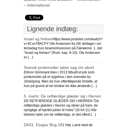
– International
Lignende indlæg:
Israel og frelsen
https://www.youtube.com/watch?
v=4CvoTtfACPY Ole Andersen fra DK deltager i en
temadag hos Israelsmissionen på Færøerne. 1. del:
"Israel og frelsen" (Rom. kap. 9-10). Ole Andersen
er […]
Svensk jordemoder taber sag om abort
Ellinor Grimmark blev i 2013 tilbudt et job som
jordemoder på et sygehus i den svenske by
Jönköping. Men da hun efterfølgende fortalte, at
hun på grund af sin kristne tro ikke ønskede […]
5. marts: De retfærdige glæder sig i Herren
DE RETFÆRDIGE GLÆDER SIG I HERREN "De
retfærdige glædes i Herren og stoler på ham, de
oprigtige af hjertet jubler til hobe" (Sl 64:11) Når
bibelen taler om de retfærdige, er det oftest […]
DA31: Esajas’ Bog 18
1 Hør, Land med de