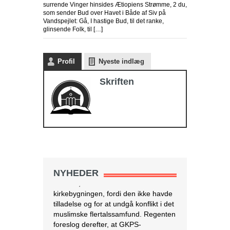
surrende Vinger hinsides Ætiopiens Strømme, 2 du,
som sender Bud over Havet i Både af Siv på
Vandspejlet: Gå, I hastige Bud, til det ranke,
glinsende Folk, til […]
Profil
Nyeste indlæg
Skriften
NYHEDER
Israel tester dronelevering af blod og
andre kritiske medicinske forsyninger
I krigs- og katastrofetider
kan droner være den