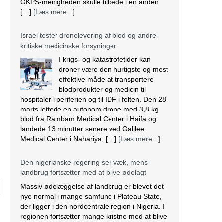
GKPS-menigheden skulle tilbede i en anden
[…]
[Læs mere...]
Israel tester dronelevering af blod og andre
kritiske medicinske forsyninger
I krigs- og katastrofetider kan
droner være den hurtigste og mest
effektive måde at transportere
blodprodukter og medicin til
hospitaler i periferien og til IDF i felten. Den 28.
marts lettede en autonom drone med 3,8 kg
blod fra Rambam Medical Center i Haifa og
landede 13 minutter senere ved Galilee
Medical Center i Nahariya, […]
[Læs mere...]
Den nigerianske regering ser væk, mens
landbrug fortsætter med at blive ødelagt
Massiv ødelæggelse af landbrug er blevet det
nye normal i mange samfund i Plateau State,
der ligger i den nordcentrale region i Nigeria. I
regionen fortsætter mange kristne med at blive