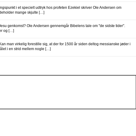
spunkt i et specielt udtryk hos profeten Ezekiel skriver Ole Andersen om
indeholder mange skjulte […]
 Jesu genkomst? Ole Andersen gennemgår Bibelens tale om "de sidste tider".
r og […]
an man virkelig forestille sig, at der for 1500 år siden deltog messianske jøder i
et i en strid mellem nogle […]