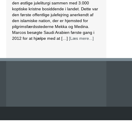
den østlige juleliturgi sammen med 3.000
koptiske kristne bosiddende i landet. Dette var
den første offentlige julefejring anerkendt af
den islamiske nation, der er hjemsted for
pilgrimsfærdsstederne Mekka og Medina.
Marcos besøgte Saudi Arabien første gang i
2012 for at hjælpe med at […]
[Læs mere...]
Lesbisk par i Costa Rica bliver viet efter
lovændring
De første vielser i Costa Rica mellem par af
samme køn har fundet sted tirsdag. Det skriver
BBC. Dermed er Costa Rica det første
centralamerikanske land, der tillader
homoseksuelle par at gifte sig. Det lesbiske par
Alexandra Quiros og Dunia Araya blev de
første til at sige “ja” til hinanden. Brylluppet blev
vist på nationalt […]
[Læs mere...]
Abbas erklærer alle aftaler med Israel og USA
for færdige