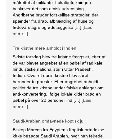
målrettet af militante. Lokalbefolkningen
beskriver det som etnisk udrensning.
Angriberne bruger forskellige strategier, der
spænder fra drab, afbrænding af huse og
fødevarelagre og ødelæggelse […]
[Læs
mere...]
Tre kristne mere anholdt i Indien
Sidste torsdag blev tre kristne fængslet, efter at
de var blevet angrebet af en pøbel af radikale
hinduistiske nationalister i Uttar Pradesh,
Indien. Over et dusin kristne blev såret,
herunder to præster. Efter angrebet anholdt
politiet de tre kristne under falske anklager om
anti-konvertering. Ifølge lokale kilder brød en
pøbel på over 20 personer ind […]
[Læs
mere...]
Saudi-Arabien omfavnede koptisk jul.
Biskop Marcos fra Egyptens Koptisk-ortodokse
kirke besøgte Saudi Arabien, hvor han fejrede