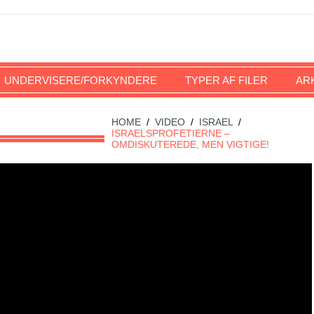
UNDERVISERE/FORKYNDERE
TYPER AF FILER
AR
HOME
/
VIDEO
/
ISRAEL
/
ISRAELSPROFETIERNE –
OMDISKUTEREDE, MEN VIGTIGE!