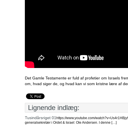
Det Gamle Testamente er fuld af profetier om Israels fr
om, hvad siger de, og hvad kan vi som kristne lære af d
Lignende indlæg:
Tusindårsriget 01
https://www.youtube.com/watch?v=Us4r1HBjy9s 
generalsekretær i Ordet & Israel: Ole Andersen. I denne […]