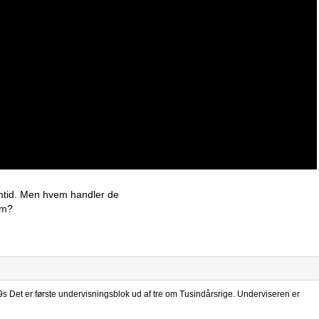
emtid. Men hvem handler de
em?
Det er første undervisningsblok ud af tre om Tusindårsrige. Underviseren er