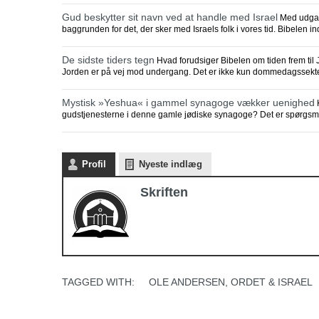
Gud beskytter sit navn ved at handle med Israel
Med udgang
baggrunden for det, der sker med Israels folk i vores tid. Bibelen 
De sidste tiders tegn
Hvad forudsiger Bibelen om tiden frem til
Jorden er på vej mod undergang. Det er ikke kun dommedagssekte
Mystisk »Yeshua« i gammel synagoge vækker uenighed
K
gudstjenesterne i denne gamle jødiske synagoge? Det er spørgsmål
Profil
Nyeste indlæg
Skriften
TAGGED WITH:
OLE ANDERSEN
,
ORDET & ISRAEL