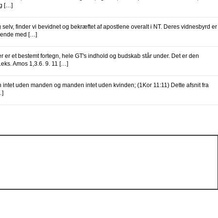
g […]
selv, finder vi bevidnet og bekræftet af apostlene overalt i NT. Deres vidnesbyrd er
ydende med […]
r er et bestemt fortegn, hele GT's indhold og budskab står under. Det er den
eks. Amos 1,3.6. 9. 11 […]
intet uden manden og manden intet uden kvinden; (1Kor 11:11) Dette afsnit fra
…]