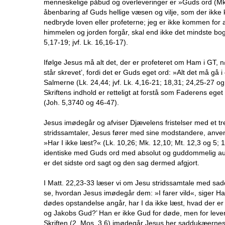
menneskelige påbud og overleveringer er »Guds ord (Mk. 
åbenbaring af Guds hellige væsen og vilje, som der ikke 
nedbryde loven eller profeterne; jeg er ikke kommen for a
himmelen og jorden forgår, skal end ikke det mindste bogs
5,17-19; jvf. Lk. 16,16-17).
Ifølge Jesus må alt det, der er profeteret om Ham i GT,
står skrevet’, fordi det er Guds eget ord: »Alt det må gå
Salmerne (Lk. 24,44; jvf. Lk. 4,16-21; 18,31; 24,25-27 o
Skriftens indhold er retteligt at forstå som Faderens eg
(Joh. 5,3740 og 46-47).
Jesus imødegår og afviser Djævelens fristelser med et tr
stridssamtaler, Jesus fører med sine modstandere, anve
»Har I ikke læst?« (Lk. 10,26; Mk. 12,10; Mt. 12,3 og 5; 
identiske med Guds ord med absolut og guddommelig autor
er det sidste ord sagt og den sag dermed afgjort.
I Matt. 22,23-33 læser vi om Jesu stridssamtale med sa
se, hvordan Jesus imødegår dem: »I farer vild«, siger Han
dødes opstandelse angår, har I da ikke læst, hvad der er 
og Jakobs Gud?’ Han er ikke Gud for døde, men for levend
Skriften (2. Mos. 3,6) imødegår Jesus her saddukæernes 