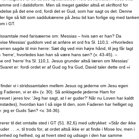
t samme ord i datidsform. Men så meget gælder altså et skriftord for
else på det ene ord, fordi det er Gud, som har sagt os det. Denne
der lige så lidt som saddukærene på Jesu tid kan forlige sig med tanke
om i GT.
tridssamtale med farisæerne om: Messias – hvis søn er han? Da
evise Messias’ guddom ved at anføre et ord fra Sl. 110,1: »Hvorledes
rren sagde til min herre: Sæt dig ved min højre hånd, til jeg får lagt
 ‘herre’, hvorledes kan han så være hans søn? (v. 43-45). –
e ord ‘herre’ fra Sl. 110,1. Jesus grunder altså læren om Messias’
ret er: fordi ordet er af Gud og fra Gud, David taler dette ord »i
n finder vi i stridssamtalen mellem Jesus og jøderne om Jesu egen
 Faderen, vi er ét« (v. 30). Så anklagede jøderne Ham for
vet i jeres lov: ‘Jeg har sagt, at I er guder?’ Når nu Loven har kaldt
stødes), hvordan kan I så sige til den, som Faderen har helliget og
de: jeg er Guds Søn? <v. 34-36).
rerer til det omtalte sted i GT (51. 82,6) med udtrykket: »Står der ikke
er . . .«, til trods for, at ordet altså ikke er at finde i Mose lov, men i
n enhed og helhed, og at hvert sted og udsagn i den har samme