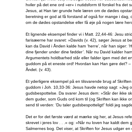
hviler på det ene ord »er« i nutidsform til forskel fra de
Jesus, at Han tør grunde hele læren om de dødes opstand
beretning er god at få forstand af også for mange i dag, 
om de dødes opstandelse eller få øje på nogen lære her
Et lignende eksempel finder vi i Matt. 22,44-46: Jesu s
farisæerne har svaret: »Davids (v. 42), søger Jesus at b
kan da David i Ånden kalde ham ‘herre’, når han siger: ‘He
dine fjender under dine fødder’. Når nu David kalder ham
Argumentets holdbarhed står eller falder igen med det en
guddom på et eneste ord! Hvordan kan Han gøre det? – Sva
Åndet. (v. 43).
Et yderligere eksempel på en tilsvarende brug af Skrifte
guddom i Joh. 10,33-36: Jesus havde netop sagt: »Jeg og
gudsbespottelse. Da svarer Jesus dem: »Står der ikke skre
dem guder, som Guds ord kom til (og Skriften kan ikke om
send til verden: ‘Du taler gudsbespotteligt!’ foldi jeg sag
Det er for det første værd at mærke sig her, at Jesus refe
skrevet i jeres lov . . .« og: »Når nu loven har kaldt dem gud
Salmernes bog. Det viser, at Skriften for Jesus udgør e