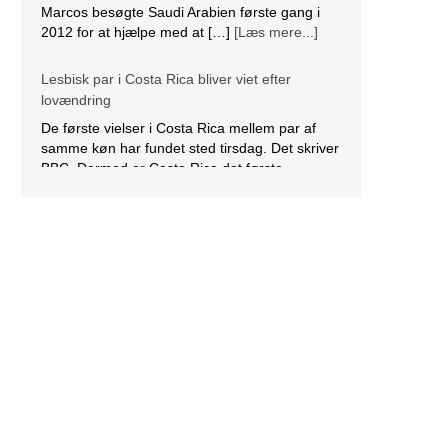
homoseksuelle par at gifte sig. Det lesbiske par
Alexandra Quiros og Dunia Araya blev de
første til at sige “ja” til hinanden. Brylluppet blev
n
vist på nationalt […]
[Læs mere...]
Abbas erklærer alle aftaler med Israel og USA
for færdige
Mahmoud Abbas erklærer alle aftaler og
forståelser med Israel og USA for at være
afsluttet. Det siger den palæstinensiske
præsident tirsdag ifølge det palæstinensiske
nyhedsbureau Wafa. – Palæstinas
Befrielsesorganisation (PLO) og staten
Palæstina er fra i dag fritaget for alle aftaler og
forståelser med den amerikanske og den
israelske regering, siger Abbas på et
krisemøde. […]
[Læs mere...]
Læs teologi gennem DBI hjemmefra
Det er nu muligt at følge undervisningen på
FIUC-CPH på Dansk Bibel-Institut (DBI) i nogle