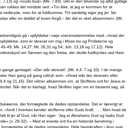
7,13) og »Guds bud« (Mk. 7,89). Det er den blivende og altid gyldige
kan rokkes det mindste ved: »Tro ikke, at jeg er kommen for at
t nedbryde, men for at fuldkomme. Thi sandelig siger jeg jer: før
tav eller en tøddel af loven forgå – før det er sket altsammen« (Mt.
 nødvendigvis gå i opfyldelse i nøje overensstemmelse med, »hvad der
 i opfyldelse, som er skrevet om mig i Mose lov og Profeterne og
g 45-49; Mk. 14,27; Mt. 26,31 og 54; Joh. 13,18 og 17,12). Hele
et vidnesbyrd om Sønnen og den frelse, der skulle fuldbyrdes ved Ham
e gange gentaget: »Der står skrevet!. (Mt. 4,4. 7 og 10). I de mange
nder Han gang på gang udtryk som: »Hvad står der skrevet« eller:
19,4 og 21,16). Det vidner altsammen om, at Skriftens ord for Jesus er
itet. Når det er klarlagt, hvad Skriften siger om en bestemt sag, så
ddukæerne, der fornægtede de dødes opstandelse. Det er lærerigt at
, »fordi I hverken kender skrifterne eller Guds kraft. . . . Men hvad de
talt til jer af Gud, når Han siger: ‘Jeg er Abrahams Gud og Isaks Gud
e« (v. 29-32). – Med et eneste ord fra en historisk beretning i
fornægtelse af de dødes opstandelse. Hele beviskraften i Jesu svar