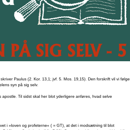
river Paulus (2. Kor. 13,1; jvf. 5. Mos. 19,15). Den forskrift vil vi følge
elens syn på sig selv.
 apostle. Til sidst skal her blot yderligere anføres, hvad selve
et i »loven og profeterne« ( = GT), at det i modsætning til blot