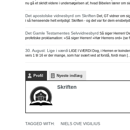
nu gå et skridt videre i undersøgelsen af, hvad Bibelen lærer om si
Det apostolske vidnesbyrd om Skriften
Det, GT vidner om sig 
i så henseende helt entydigt: Skriften - og det var for dem ensbet
Det Gamle Testamentes Selvvidnesbyrd
Så siger Herren! De
profetiske proklamation: »Så siger Herren! »Hør Herrens ord« (se f.
30. August: Lige i værdi
LIGE I VÆRDI Dog, i Herren er kvinden 
vers 1 til 16 er der mange, som har svært ved at forstå, fordi man [
Profil
Nyeste indlæg
Skriften
TAGGED WITH:
NIELS OVE VIGILIUS