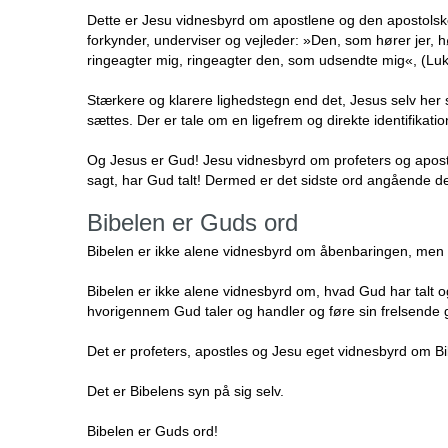
Dette er Jesu vidnesbyrd om apostlene og den apostolsk
forkynder, underviser og vejleder: »Den, som hører jer, 
ringeagter mig, ringeagter den, som udsendte mig«, (Luk
Stærkere og klarere lighedstegn end det, Jesus selv her
sættes. Der er tale om en ligefrem og direkte identifikatio
Og Jesus er Gud! Jesu vidnesbyrd om profeters og apos
sagt, har Gud talt! Dermed er det sidste ord angående det
Bibelen er Guds ord
Bibelen er ikke alene vidnesbyrd om åbenbaringen, men 
Bibelen er ikke alene vidnesbyrd om, hvad Gud har talt og
hvorigennem Gud taler og handler og føre sin frelsende
Det er profeters, apostles og Jesu eget vidnesbyrd om Bi
Det er Bibelens syn på sig selv.
Bibelen er Guds ord!