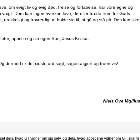
leve, om evigt liv og evig død, frelse og fortabelse, har vore egne og
 vægt. Dem kan ingen hverken leve, dø eller træde frem for Guds
urokkeligt og troværdigt at holde sig til, at gå og stå på. Den kan ikke
.
feter, apostle og sin egen Søn, Jesus Kristus.
Og dermed er det sidste ord sagt, sagen afgjort og troen vis!
Niels Ove Vigiliu
r set dels, hvad GT vidner om sig selv, og dels, hvad apostlene vidner om GT, skal vi