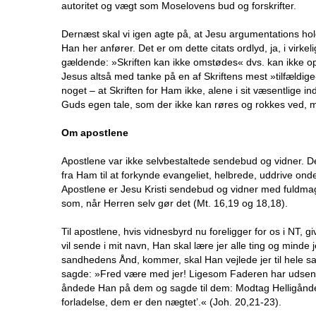
autoritet og vægt som Moselovens bud og forskrifter.
Dernæst skal vi igen agte på, at Jesu argumentations holdb
Han her anfører. Det er om dette citats ordlyd, ja, i vi
gældende: »Skriften kan ikke omstødes« dvs. kan ikke ophæ
Jesus altså med tanke på en af Skriftens mest »tilfældi
noget – at Skriften for Ham ikke, alene i sit væsentlige in
Guds egen tale, som der ikke kan røres og rokkes ved, me
Om apostlene
Apostlene var ikke selvbestaltede sendebud og vidner. 
fra Ham til at forkynde evangeliet, helbrede, uddrive ond
Apostlene er Jesu Kristi sendebud og vidner med fuldma
som, når Herren selv gør det (Mt. 16,19 og 18,18).
Til apostlene, hvis vidnesbyrd nu foreligger for os i NT,
vil sende i mit navn, Han skal lære jer alle ting og minde 
sandhedens Ånd, kommer, skal Han vejlede jer til hele s
sagde: »Fred være med jer! Ligesom Faderen har udsendt
åndede Han på dem og sagde til dem: Modtag Helligånden
forladelse, dem er den nægtet’.« (Joh. 20,21-23).