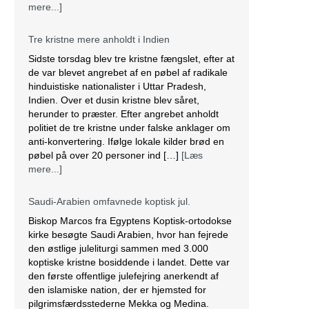
anti-konvertering. Ifølge lokale kilder brød en
pøbel på over 20 personer ind […]
[Læs
mere...]
Saudi-Arabien omfavnede koptisk jul.
Biskop Marcos fra Egyptens Koptisk-ortodokse
kirke besøgte Saudi Arabien, hvor han fejrede
den østlige juleliturgi sammen med 3.000
koptiske kristne bosiddende i landet. Dette var
den første offentlige julefejring anerkendt af
den islamiske nation, der er hjemsted for
pilgrimsfærdsstederne Mekka og Medina.
Marcos besøgte Saudi Arabien første gang i
2012 for at hjælpe med at […]
[Læs mere...]
Lesbisk par i Costa Rica bliver viet efter
lovændring
De første vielser i Costa Rica mellem par af
samme køn har fundet sted tirsdag. Det skriver
BBC. Dermed er Costa Rica det første
centralamerikanske land, der tillader