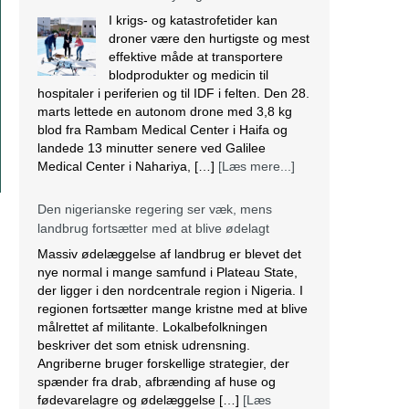
Den nigerianske regering ser væk, mens
landbrug fortsætter med at blive ødelagt
Massiv ødelæggelse af landbrug er blevet det
nye normal i mange samfund i Plateau State,
der ligger i den nordcentrale region i Nigeria. I
regionen fortsætter mange kristne med at blive
målrettet af militante. Lokalbefolkningen
beskriver det som etnisk udrensning.
Angriberne bruger forskellige strategier, der
spænder fra drab, afbrænding af huse og
fødevarelagre og ødelæggelse […]
[Læs
mere...]
Tre kristne mere anholdt i Indien
Sidste torsdag blev tre kristne fængslet, efter at
de var blevet angrebet af en pøbel af radikale
hinduistiske nationalister i Uttar Pradesh,
Indien. Over et dusin kristne blev såret,
herunder to præster. Efter angrebet anholdt
politiet de tre kristne under falske anklager om