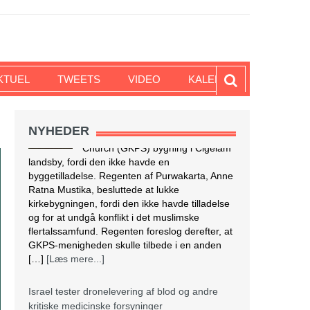
KTUEL
TWEETS
VIDEO
KALENDER
NYHEDER
Israel tester dronelevering af blod og andre
kritiske medicinske forsyninger
I krigs- og katastrofetider kan
droner være den hurtigste og mest
effektive måde at transportere
blodprodukter og medicin til
hospitaler i periferien og til IDF i felten. Den 28.
marts lettede en autonom drone med 3,8 kg
blod fra Rambam Medical Center i Haifa og
landede 13 minutter senere ved Galilee
Medical Center i Nahariya, […]
[Læs mere...]