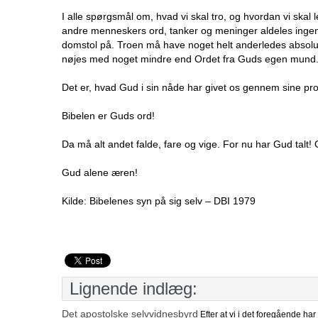
I alle spørgsmål om, hvad vi skal tro, og hvordan vi skal 
andre menneskers ord, tanker og meninger aldeles ingen
domstol på. Troen må have noget helt anderledes absolut, 
nøjes med noget mindre end Ordet fra Guds egen mund
Det er, hvad Gud i sin nåde har givet os gennem sine pro
Bibelen er Guds ord!
Da må alt andet falde, fare og vige. For nu har Gud talt! 
Gud alene æren!
Kilde: Bibelenes syn på sig selv – DBI 1979
Lignende indlæg:
Det apostolske selvvidnesbyrd
Efter at vi i det foregående ha