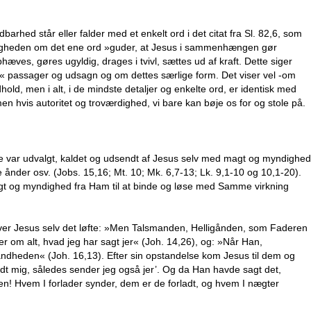
arhed står eller falder med et enkelt ord i det citat fra Sl. 82,6, som
rkeligheden om det ene ord »guder, at Jesus i sammenhængen gør
ves, gøres ugyldig, drages i tvivl, sættes ud af kraft. Dette siger
ge« passager og udsagn og om dettes særlige form. Det viser vel -om
dhold, men i alt, i de mindste detaljer og enkelte ord, er identisk med
n hvis autoritet og troværdighed, vi bare kan bøje os for og stole på.
De var udvalgt, kaldet og udsendt af Jesus selv med magt og myndighed
e ånder osv. (Jobs. 15,16; Mt. 10; Mk. 6,7-13; Lk. 9,1-10 og 10,1-20).
gt og myndighed fra Ham til at binde og løse med Samme virkning
 giver Jesus selv det løfte: »Men Talsmanden, Helligånden, som Faderen
jer om alt, hvad jeg har sagt jer« (Joh. 14,26), og: »Når Han,
andheden« (Joh. 16,13). Efter sin opstandelse kom Jesus til dem og
 mig, således sender jeg også jer’. Og da Han havde sagt det,
! Hvem I forlader synder, dem er de forladt, og hvem I nægter