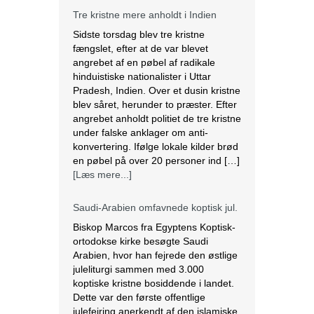
Tre kristne mere anholdt i Indien
Sidste torsdag blev tre kristne
fængslet, efter at de var blevet
angrebet af en pøbel af radikale
hinduistiske nationalister i Uttar
Pradesh, Indien. Over et dusin kristne
blev såret, herunder to præster. Efter
angrebet anholdt politiet de tre kristne
under falske anklager om anti-
konvertering. Ifølge lokale kilder brød
en pøbel på over 20 personer ind […]
[Læs mere...]
Saudi-Arabien omfavnede koptisk jul.
Biskop Marcos fra Egyptens Koptisk-
ortodokse kirke besøgte Saudi
Arabien, hvor han fejrede den østlige
juleliturgi sammen med 3.000
koptiske kristne bosiddende i landet.
Dette var den første offentlige
julefejring anerkendt af den islamiske