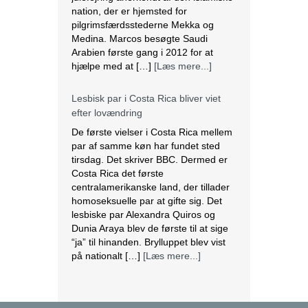
nation, der er hjemsted for
pilgrimsfærdsstederne Mekka og
Medina. Marcos besøgte Saudi
Arabien første gang i 2012 for at
hjælpe med at […]
[Læs mere...]
Lesbisk par i Costa Rica bliver viet
efter lovændring
De første vielser i Costa Rica mellem
par af samme køn har fundet sted
tirsdag. Det skriver BBC. Dermed er
Costa Rica det første
centralamerikanske land, der tillader
homoseksuelle par at gifte sig. Det
lesbiske par Alexandra Quiros og
Dunia Araya blev de første til at sige
“ja” til hinanden. Brylluppet blev vist
på nationalt […]
[Læs mere...]
Abbas erklærer alle aftaler med Israel
og USA for færdige