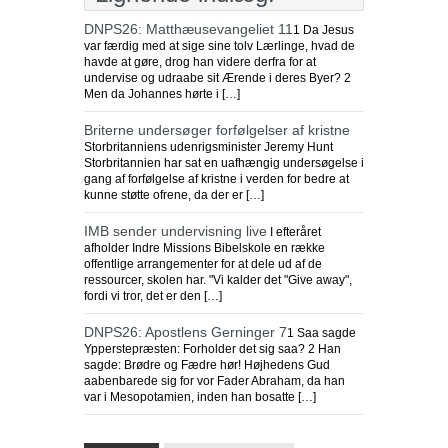
DNPS26: Matthæusevangeliet 11
1 Da Jesus
var færdig med at sige sine tolv Lærlinge, hvad de
havde at gøre, drog han videre derfra for at
undervise og udraabe sit Ærende i deres Byer? 2
Men da Johannes hørte i […]
Briterne undersøger forfølgelser af kristne
Storbritanniens udenrigsminister Jeremy Hunt
Storbritannien har sat en uafhængig undersøgelse i
gang af forfølgelse af kristne i verden for bedre at
kunne støtte ofrene, da der er […]
IMB sender undervisning live
I efteråret
afholder Indre Missions Bibelskole en række
offentlige arrangementer for at dele ud af de
ressourcer, skolen har. "Vi kalder det "Give away",
fordi vi tror, det er den […]
DNPS26: Apostlens Gerninger 7
1 Saa sagde
Ypperstepræsten: Forholder det sig saa? 2 Han
sagde: Brødre og Fædre hør! Højhedens Gud
aabenbarede sig for vor Fader Abraham, da han
var i Mesopotamien, inden han bosatte […]