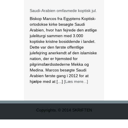
Saudi-Arabien omfavnede koptisk jul.
Biskop Marcos fra Egyptens Koptisk-
ortodokse kirke besøgte Saudi
Arabien, hvor han fejrede den østlige
juleliturgi sammen med 3.000
koptiske kristne bosiddende i landet.
Dette var den første offentlige
julefejring anerkendt af den islamiske
nation, der er hjemsted for
pilgrimsfærdsstederne Mekka og
Medina. Marcos besøgte Saudi
Arabien første gang i 2012 for at
hjælpe med at […]
[Læs mere...]
Lesbisk par i Costa Rica bliver viet
efter lovændring
De første vielser i Costa Rica mellem
Copyrights. © 2014 SKRIFTEN
par af samme køn har fundet sted
tirsdag. Det skriver BBC. Dermed er
Costa Rica det første