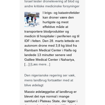
Israel tester dronelevering af blod og
andre kritiske medicinske forsyninger
I krigs- og katastrofetider
kan droner være den
hurtigste og mest
effektive måde at
transportere blodprodukter og
medicin til hospitaler i periferien og til
IDF i felten. Den 28. marts lettede en
autonom drone med 3,8 kg blod fra
Rambam Medical Center i Haifa og
landede 13 minutter senere ved
Galilee Medical Center i Nahariya,
[…]
[Læs mere...]
Den nigerianske regering ser væk,
mens landbrug fortsætter med at
blive ødelagt
Massiv ødelæggelse af landbrug er
blevet det nye normal i mange
samfund i Plateau State, der ligger i