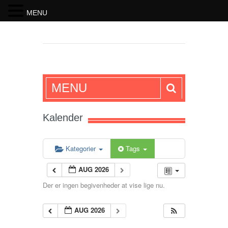
MENU
SKRIFTEN
MENU
Kalender
Kategorier
Tags
AUG 2026
Der er ingen begivenheder at vise lige nu.
AUG 2026