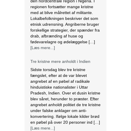
den nordcentrale region i Nigeria. I
regionen fortsætter mange kristne
med at blive målrettet af militante.
Lokalbefolkningen beskriver det som
etnisk udrensning. Angriberne bruger
forskellige strategier, der spænder fra
drab, afbrænding af huse og
fødevarelagre og ødelæggelse […]
[Læs mere...]
Tre kristne mere anholdt i Indien
Sidste torsdag blev tre kristne
fængslet, efter at de var blevet
angrebet af en pøbel af radikale
hinduistiske nationalister i Uttar
Pradesh, Indien. Over et dusin kristne
blev såret, herunder to præster. Efter
angrebet anholdt politiet de tre kristne
under falske anklager om anti-
konvertering. Ifølge lokale kilder brød
en pøbel på over 20 personer ind […]
[Læs mere...]