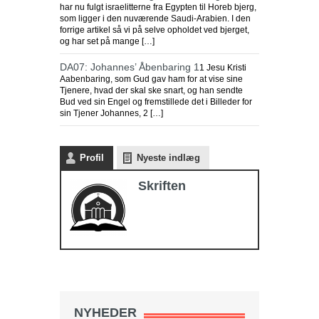
har nu fulgt israelitterne fra Egypten til Horeb bjerg,
som ligger i den nuværende Saudi-Arabien. I den
forrige artikel så vi på selve opholdet ved bjerget,
og har set på mange […]
DA07: Johannes’ Åbenbaring 1
1 Jesu Kristi
Aabenbaring, som Gud gav ham for at vise sine
Tjenere, hvad der skal ske snart, og han sendte
Bud ved sin Engel og fremstillede det i Billeder for
sin Tjener Johannes, 2 […]
Profil
Nyeste indlæg
Skriften
NYHEDER