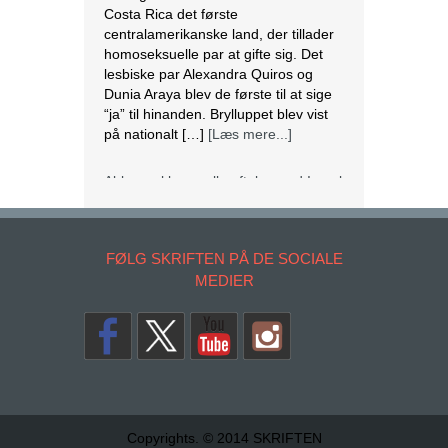
Costa Rica det første
centralamerikanske land, der tillader
homoseksuelle par at gifte sig. Det
lesbiske par Alexandra Quiros og
Dunia Araya blev de første til at sige
“ja” til hinanden. Brylluppet blev vist
på nationalt […]
[Læs mere...]
Abbas erklærer alle aftaler med Israel
og USA for færdige
Mahmoud Abbas erklærer alle aftaler
og forståelser med Israel og USA for
FØLG SKRIFTEN PÅ DE SOCIALE
at være afsluttet. Det siger den
MEDIER
palæstinensiske præsident tirsdag
ifølge det palæstinensiske
nyhedsbureau Wafa. – Palæstinas
Befrielsesorganisation (PLO) og
staten Palæstina er fra i dag fritaget
for alle aftaler og forståelser med den
amerikanske og den israelske
regering, siger Abbas på et
Copyrights. © 2014 SKRIFTEN