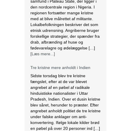
samfund i Plateau State, der ligger i
den nordcentrale region i Nigeria. I
regionen fortsætter mange kristne
med at blive målrettet af militante.
Lokalbefolkningen beskriver det som
etnisk udrensning. Angriberne bruger
forskellige strategier, der spænder fra
drab, afbrænding af huse og
fødevarelagre og ødelæggelse […]
[Læs mere...]
Tre kristne mere anholdt i Indien
Sidste torsdag blev tre kristne
fængslet, efter at de var blevet
angrebet af en pøbel af radikale
hinduistiske nationalister i Uttar
Pradesh, Indien. Over et dusin kristne
blev såret, herunder to præster. Efter
angrebet anholdt politiet de tre kristne
under falske anklager om anti-
konvertering. Ifølge lokale kilder brød
en pøbel på over 20 personer ind […]