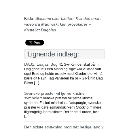
Kilde:
Blasfemi eller blotteri: Kvindes onani-
video fra Marmorkirken provokerer –
Kristeligt Dagblad
Lignende indlæg:
DA31: Esajas’ Bog 4
1 Syv Kvinder skal på hin
Dag gribe fat i een Mand og sige: »Vi vil æde vort
eget Brød og holde os selv med Klæder, blot vi må
bære dit Navn. Tag Vanæren fra os!« 2 På hin Dag
Bliver […]
Svenske præster vil fjerne kristne
symboler
Svenske præster vil fjerne kristne
symboler Et stort mindretal af adspurgte, svenske
præster vil gøre sømandskirken i Stockholm mere
tilgængelig for muslimer. Det er helt i orden, hvis
[…]
Den sidste strækning mod det hellige land
Vi