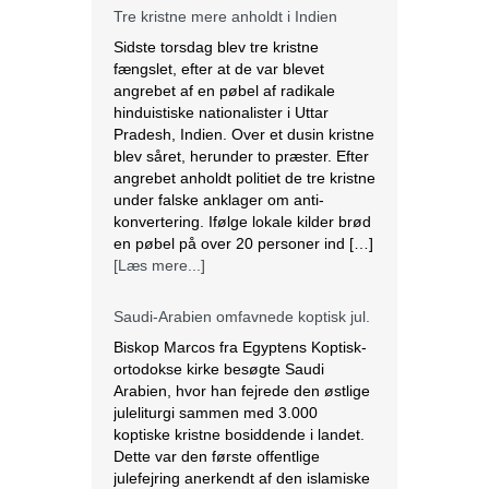
Tre kristne mere anholdt i Indien
Sidste torsdag blev tre kristne
fængslet, efter at de var blevet
angrebet af en pøbel af radikale
hinduistiske nationalister i Uttar
Pradesh, Indien. Over et dusin kristne
blev såret, herunder to præster. Efter
angrebet anholdt politiet de tre kristne
under falske anklager om anti-
konvertering. Ifølge lokale kilder brød
en pøbel på over 20 personer ind […]
[Læs mere...]
Saudi-Arabien omfavnede koptisk jul.
Biskop Marcos fra Egyptens Koptisk-
ortodokse kirke besøgte Saudi
Arabien, hvor han fejrede den østlige
juleliturgi sammen med 3.000
koptiske kristne bosiddende i landet.
Dette var den første offentlige
julefejring anerkendt af den islamiske