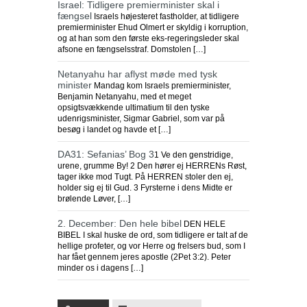
Israel: Tidligere premierminister skal i
fængsel
Israels højesteret fastholder, at tidligere
premierminister Ehud Olmert er skyldig i korruption,
og at han som den første eks-regeringsleder skal
afsone en fængselsstraf. Domstolen […]
Netanyahu har aflyst møde med tysk
minister
Mandag kom Israels premierminister,
Benjamin Netanyahu, med et meget
opsigtsvækkende ultimatium til den tyske
udenrigsminister, Sigmar Gabriel, som var på
besøg i landet og havde et […]
DA31: Sefanias’ Bog 3
1 Ve den genstridige,
urene, grumme By! 2 Den hører ej HERRENs Røst,
tager ikke mod Tugt. På HERREN stoler den ej,
holder sig ej til Gud. 3 Fyrsterne i dens Midte er
brølende Løver, […]
2. December: Den hele bibel
DEN HELE
BIBEL I skal huske de ord, som tidligere er talt af de
hellige profeter, og vor Herre og frelsers bud, som I
har fået gennem jeres apostle (2Pet 3:2). Peter
minder os i dagens […]