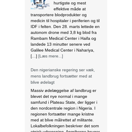
landede 13 minutter senere ved
Galilee Medical Center i Nahariya,
[…]
[Læs mere...]
Den nigerianske regering ser væk,
mens landbrug fortsætter med at
blive ødelagt
Massiv ødelæggelse af landbrug er
blevet det nye normal i mange
samfund i Plateau State, der ligger i
den nordcentrale region i Nigeria. I
regionen fortsætter mange kristne
med at blive målrettet af militante.
Lokalbefolkningen beskriver det som
etnisk udrensning. Angriberne bruger
forskellige strategier, der spænder fra
drab, afbrænding af huse og
fødevarelagre og ødelæggelse […]
[Læs mere...]
Tre kristne mere anholdt i Indien