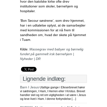
hvor den katolske kirke ofte drev
institutioner som skoler, børnehjem og
hospitaler.
‘Bon Secour søstrene’, som drev hjemmet,
har i en udtalelse oplyst, at de samarbejder
med kommissionen for at nå frem til
sandheden om, hvad der skete på hjemmet
i Tuam.
Kilde:
Massegrav med babyer og børnelig
fundet på gammelt irsk børnehjem |
Nyheder | DR
Lignende indlæg:
Barn I Jesus
Utallige gange i Efeserbrevet hører
vi sætningen, I Ham, I Herren eller I Kristus. Brevet
handler slet og ret om vigtigheden i at være i Jesus
og leve livet i Ham. I denne forkyndelse […]