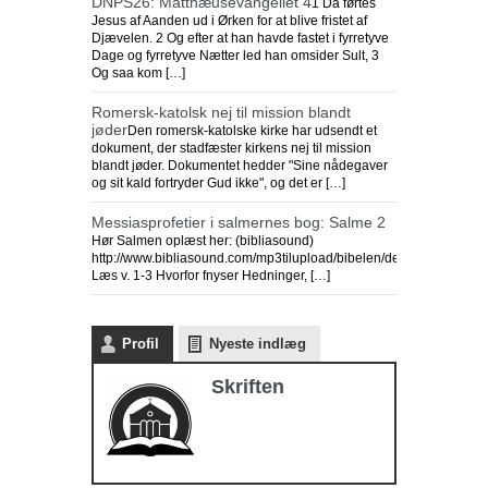
DNPS26: Matthæusevangeliet 4
1 Da førtes
Jesus af Aanden ud i Ørken for at blive fristet af
Djævelen. 2 Og efter at han havde fastet i fyrretyve
Dage og fyrretyve Nætter led han omsider Sult, 3
Og saa kom […]
Romersk-katolsk nej til mission blandt
jøder
Den romersk-katolske kirke har udsendt et
dokument, der stadfæster kirkens nej til mission
blandt jøder. Dokumentet hedder "Sine nådegaver
og sit kald fortryder Gud ikke", og det er […]
Messiasprofetier i salmernes bog: Salme 2
Hør Salmen oplæst her: (bibliasound)
http://www.bibliasound.com/mp3tilupload/bibelen/detgamletest
Læs v. 1-3 Hvorfor fnyser Hedninger, […]
Endnu en kirkelukning i Indonesien
Profil
Nyeste indlæg
Purwakarta
Skriften
regeringsmyndigheden i
Vestjava lukkede
Purwakarta Simalungun
Protestant Christian Church (GKPS)
bygning i Cigelam landsby, fordi den