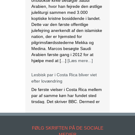
Medina. Marcos besøgte Saudi
Arabien første gang i 2012 for at
hjælpe med at […]
[Læs mere...]
Lesbisk par i Costa Rica bliver viet
efter lovændring
De første vielser i Costa Rica mellem
par af samme køn har fundet sted
tirsdag. Det skriver BBC. Dermed er
Costa Rica det første
centralamerikanske land, der tillader
homoseksuelle par at gifte sig. Det
lesbiske par Alexandra Quiros og
Dunia Araya blev de første til at sige
“ja” til hinanden. Brylluppet blev vist
på nationalt […]
[Læs mere...]
Abbas erklærer alle aftaler med Israel
og USA for færdige
Mahmoud Abbas erklærer alle aftaler
FØLG SKRIFTEN PÅ DE SOCIALE
og forståelser med Israel og USA for
MEDIER