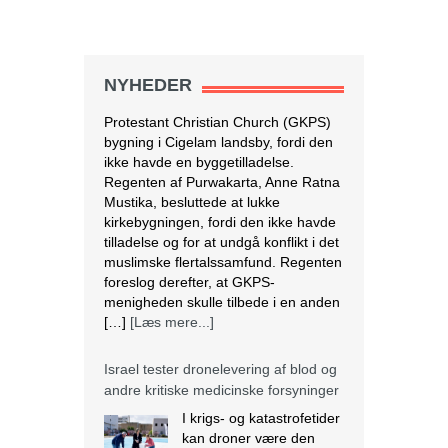
ikke havde en byggetilladelse.
Regenten af Purwakarta, Anne Ratna
Mustika, besluttede at lukke
kirkebygningen, fordi den ikke havde
NYHEDER
tilladelse og for at undgå konflikt i det
muslimske flertalssamfund. Regenten
foreslog derefter, at GKPS-
menigheden skulle tilbede i en anden
[…]
[Læs mere...]
Israel tester dronelevering af blod og
andre kritiske medicinske forsyninger
I krigs- og katastrofetider
kan droner være den
hurtigste og mest
effektive måde at
transportere blodprodukter og
medicin til hospitaler i periferien og til
IDF i felten. Den 28. marts lettede en
autonom drone med 3,8 kg blod fra
Rambam Medical Center i Haifa og