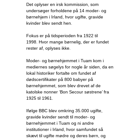
Det oplyser en irsk kommission, som
undersøger forholdene på 14 moder- og
børnehjem i Irland, hvor ugifte, gravide
kvinder blev sendt hen.
Fokus er på tidsperioden fra 1922 til
1998. Hvor mange børnelig, der er fundet
rester af, oplyses ikke.
Moder- og børnehjemmet i Tuam kom i
mediernes søgelys for nogle år siden, da en
lokal historiker fortalte om fundet af
dødscertifikater på 800 babyer på
børnehjemmet, som blev drevet af de
katolske nonner ‘Bon Secour søstrene’ fra
1925 til 1961.
Ifølge BBC blev omkring 35.000 ugifte,
gravide kvinder sendt til moder- og
børnehjemmet i Tuam og ni andre
institutioner i Irland, hvor samfundet så
skævt til ugifte mødre og deres børn, og