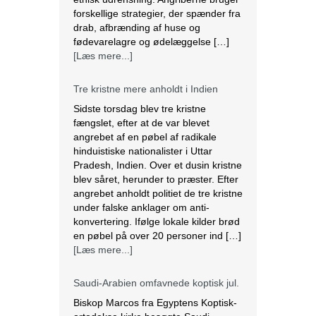
Sidste torsdag blev tre kristne
fængslet, efter at de var blevet
angrebet af en pøbel af radikale
hinduistiske nationalister i Uttar
Pradesh, Indien. Over et dusin kristne
blev såret, herunder to præster. Efter
angrebet anholdt politiet de tre kristne
under falske anklager om anti-
konvertering. Ifølge lokale kilder brød
en pøbel på over 20 personer ind […]
[Læs mere...]
Saudi-Arabien omfavnede koptisk jul.
Biskop Marcos fra Egyptens Koptisk-
ortodokse kirke besøgte Saudi
Arabien, hvor han fejrede den østlige
juleliturgi sammen med 3.000
koptiske kristne bosiddende i landet.
Dette var den første offentlige
julefejring anerkendt af den islamiske
nation, der er hjemsted for
pilgrimsfærdsstederne Mekka og