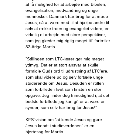
at få mulighed for at arbejde med Bibelen,
evangelisation, medvandring og unge
mennesker. Danmark har brug for at møde
Jesus, så at være med til at hjælpe andre til
selv at række troen og evangeliet videre, er
virkelig et arbejde med store perspektiver,
som jeg glæder mig rigtig meget til” fortæller
32-årige Martin.
“Stillingen som LTC-lærer gør mig meget
ydmyg. Det er et stort ansvar at skulle
formidle Guds ord til udrustning af LTC’ere,
som skal videre ud og selv fortælle unge
studerende om Jesus. Desuden er rollen
som forbillede i livet som kristen en stor
opgave. Jeg finder dog frimodighed i, at det
bedste forbillede jeg kan gi´ er at være en
synder, som selv har brug for Jesus!”
KFS’ vision om ”at kende Jesus og gøre
Jesus kendt i studieverdenen” er en
hjertesag for Martin.