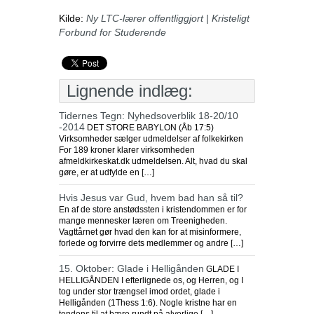
Kilde:
Ny LTC-lærer offentliggjort | Kristeligt
Forbund for Studerende
Lignende indlæg:
Tidernes Tegn: Nyhedsoverblik 18-20/10
-2014
DET STORE BABYLON (Åb 17:5)
Virksomheder sælger udmeldelser af folkekirken
For 189 kroner klarer virksomheden
afmeldkirkeskat.dk udmeldelsen. Alt, hvad du skal
gøre, er at udfylde en […]
Hvis Jesus var Gud, hvem bad han så til?
En af de store anstødssten i kristendommen er for
mange mennesker læren om Treenigheden.
Vagttårnet gør hvad den kan for at misinformere,
forlede og forvirre dets medlemmer og andre […]
15. Oktober: Glade i Helligånden
GLADE I
HELLIGÅNDEN I efterlignede os, og Herren, og I
tog under stor trængsel imod ordet, glade i
Helligånden (1Thess 1:6). Nogle kristne har en