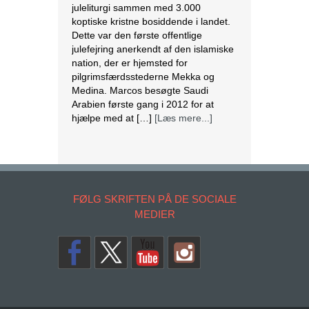
juleliturgi sammen med 3.000
koptiske kristne bosiddende i landet.
Dette var den første offentlige
julefejring anerkendt af den islamiske
nation, der er hjemsted for
pilgrimsfærdsstederne Mekka og
Medina. Marcos besøgte Saudi
Arabien første gang i 2012 for at
hjælpe med at […]
[Læs mere...]
Lesbisk par i Costa Rica bliver viet
efter lovændring
De første vielser i Costa Rica mellem
par af samme køn har fundet sted
FØLG SKRIFTEN PÅ DE SOCIALE
tirsdag. Det skriver BBC. Dermed er
MEDIER
Costa Rica det første
centralamerikanske land, der tillader
homoseksuelle par at gifte sig. Det
lesbiske par Alexandra Quiros og
Dunia Araya blev de første til at sige
“ja” til hinanden. Brylluppet blev vist
på nationalt […]
[Læs mere...]