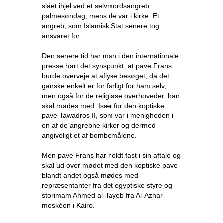
slået ihjel ved et selvmordsangreb
palmesøndag, mens de var i kirke. Et
angreb, som Islamisk Stat senere tog
ansvaret for.
Den senere tid har man i den internationale
presse hørt det synspunkt, at pave Frans
burde overveje at aflyse besøget, da det
ganske enkelt er for farligt for ham selv,
men også for de religiøse overhoveder, han
skal mødes med. Især for den koptiske
pave Tawadros II, som var i menigheden i
en af de angrebne kirker og dermed
angiveligt et af bombemålene.
Men pave Frans har holdt fast i sin aftale og
skal ud over mødet med den koptiske pave
blandt andet også mødes med
repræsentanter fra det egyptiske styre og
storimam Ahmed al-Tayeb fra Al-Azhar-
moskéen i Kairo.