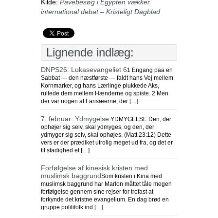
Kilde:
Pavebesøg i Egypten vækker
international debat – Kristeligt Dagblad
Lignende indlæg:
DNPS26: Lukasevangeliet 6
1 Engang paa en
Sabbat — den næstførste — faldt hans Vej mellem
Kornmarker, og hans Lærlinge plukkede Aks,
rullede dem mellem Hænderne og spiste. 2 Men
der var nogen af Farisæerne, der […]
7. februar: Ydmygelse
YDMYGELSE Den, der
ophøjer sig selv, skal ydmyges, og den, der
ydmyger sig selv, skal ophøjes. (Matt 23:12) Dette
vers er der prædiket utrolig meget ud fra, og det er
til stadighed et […]
Forfølgelse af kinesisk kristen med
muslimsk baggrund
Som kristen i Kina med
muslimsk baggrund har Marlon måttet tåle megen
forfølgelse gennem sine rejser for trofast at
forkynde det kristne evangelium. En dag brød en
gruppe politifolk ind […]