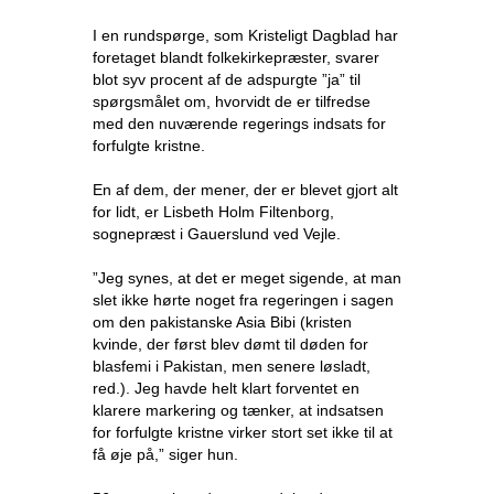
I en rundspørge, som Kristeligt Dagblad har
foretaget blandt folkekirkepræster, svarer
blot syv procent af de adspurgte ”ja” til
spørgsmålet om, hvorvidt de er tilfredse
med den nuværende regerings indsats for
forfulgte kristne.
En af dem, der mener, der er blevet gjort alt
for lidt, er Lisbeth Holm Filtenborg,
sognepræst i Gauerslund ved Vejle.
”Jeg synes, at det er meget sigende, at man
slet ikke hørte noget fra regeringen i sagen
om den pakistanske Asia Bibi (kristen
kvinde, der først blev dømt til døden for
blasfemi i Pakistan, men senere løsladt,
red.). Jeg havde helt klart forventet en
klarere markering og tænker, at indsatsen
for forfulgte kristne virker stort set ikke til at
få øje på,” siger hun.