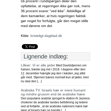
56 procent i rundspørgen deler den
opfattelse, at regeringen ikke gør nok, mens
36 procent svarer ”ved ikke”. Adskillige af
dem bemærker, at hvis regeringen faktisk
gør noget for forfulgte, går den meget stille
med dørene om det.
Kilde:
kristeligt-dagblad.dk
Lignende indlæg:
Lilleør: Vi er alle jøder
Med Davidstjernen om
halsen, træder jeg ind i 2018. I dagene efter den
12. december hængte jeg den i kæden, jeg altid
går med. Stjernen bæres normalt kun af jøder, men
nu skal den […]
Arabiske TV: Israels hær er mere humant
og mindre grusom end de arabiske hære
Den populære arabisk sproget tv-station Al Jazeera
chokerer de arabiske landes befolkning og ledere
ved at fortælle , at de arabiske nationers hære bør
lære af Israels hær og handle […]