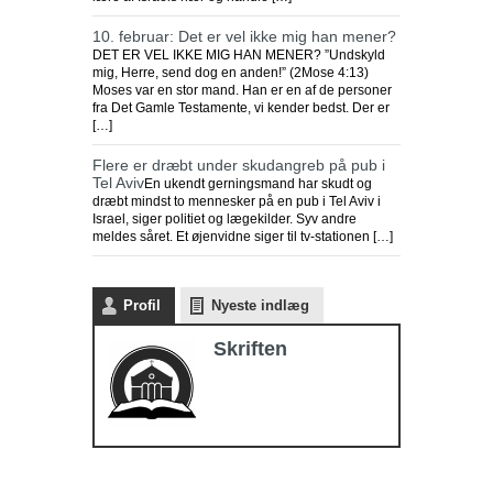
10. februar: Det er vel ikke mig han mener?
DET ER VEL IKKE MIG HAN MENER? ”Undskyld
mig, Herre, send dog en anden!” (2Mose 4:13)
Moses var en stor mand. Han er en af de personer
fra Det Gamle Testamente, vi kender bedst. Der er
[…]
Flere er dræbt under skudangreb på pub i
Tel Aviv
En ukendt gerningsmand har skudt og
dræbt mindst to mennesker på en pub i Tel Aviv i
Israel, siger politiet og lægekilder. Syv andre
meldes såret. Et øjenvidne siger til tv-stationen […]
Profil
Nyeste indlæg
Skriften