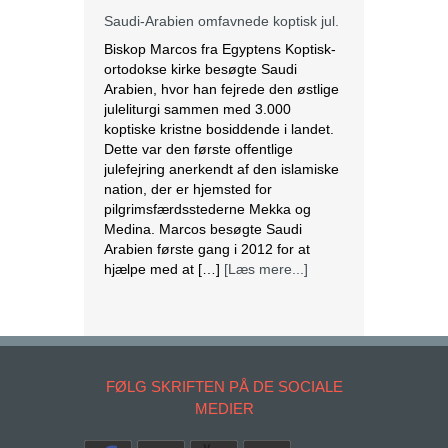
Saudi-Arabien omfavnede koptisk jul.
Biskop Marcos fra Egyptens Koptisk-
ortodokse kirke besøgte Saudi
Arabien, hvor han fejrede den østlige
juleliturgi sammen med 3.000
koptiske kristne bosiddende i landet.
Dette var den første offentlige
julefejring anerkendt af den islamiske
nation, der er hjemsted for
pilgrimsfærdsstederne Mekka og
Medina. Marcos besøgte Saudi
Arabien første gang i 2012 for at
hjælpe med at […]
[Læs mere...]
Lesbisk par i Costa Rica bliver viet
efter lovændring
De første vielser i Costa Rica mellem
par af samme køn har fundet sted
FØLG SKRIFTEN PÅ DE SOCIALE
tirsdag. Det skriver BBC. Dermed er
MEDIER
Costa Rica det første
centralamerikanske land, der tillader