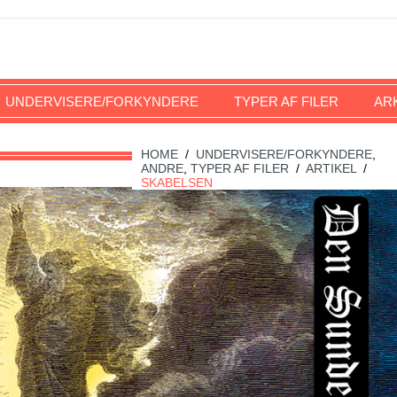
UNDERVISERE/FORKYNDERE
TYPER AF FILER
AR
HOME
/
UNDERVISERE/FORKYNDERE
,
ANDRE
,
TYPER AF FILER
/
ARTIKEL
/
SKABELSEN