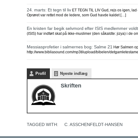
24. marts: Et tegn til liv
ET TEGN TIL LIV Gud, rejs os igen, lad dit
Oprøret var rettet mod de ledere, som Gud havde kaldet […]
En kristen far begik selvmord efter ISIS medlemmer vol
(ISIS) har indført skat på ikke-muslimer (den såkaldte: jizya) i de 
Messiasprofetier i salmernes bog: Salme 21
Hør Salmen opl
http://www.bibliasound.com/mp3tilupload/bibelen/detgamletesta
Profil
Nyeste indlæg
Skriften
TAGGED WITH:
C. ASSCHENFELDT-HANSEN