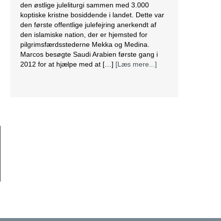
den østlige juleliturgi sammen med 3.000
koptiske kristne bosiddende i landet. Dette var
den første offentlige julefejring anerkendt af
den islamiske nation, der er hjemsted for
pilgrimsfærdsstederne Mekka og Medina.
Marcos besøgte Saudi Arabien første gang i
2012 for at hjælpe med at […]
[Læs mere...]
Lesbisk par i Costa Rica bliver viet efter
lovændring
De første vielser i Costa Rica mellem par af
samme køn har fundet sted tirsdag. Det skriver
BBC. Dermed er Costa Rica det første
centralamerikanske land, der tillader
homoseksuelle par at gifte sig. Det lesbiske par
Alexandra Quiros og Dunia Araya blev de
første til at sige “ja” til hinanden. Brylluppet blev
vist på nationalt […]
[Læs mere...]
Abbas erklærer alle aftaler med Israel og USA
for færdige