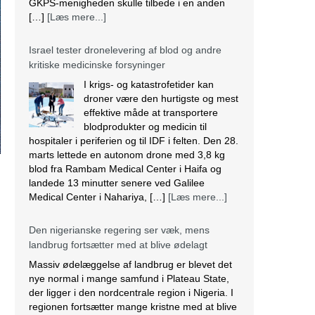
GKPS-menigheden skulle tilbede i en anden
[…]
[Læs mere...]
Israel tester dronelevering af blod og andre
kritiske medicinske forsyninger
I krigs- og katastrofetider kan
droner være den hurtigste og mest
effektive måde at transportere
blodprodukter og medicin til
hospitaler i periferien og til IDF i felten. Den 28.
marts lettede en autonom drone med 3,8 kg
blod fra Rambam Medical Center i Haifa og
landede 13 minutter senere ved Galilee
Medical Center i Nahariya, […]
[Læs mere...]
Den nigerianske regering ser væk, mens
landbrug fortsætter med at blive ødelagt
Massiv ødelæggelse af landbrug er blevet det
nye normal i mange samfund i Plateau State,
der ligger i den nordcentrale region i Nigeria. I
regionen fortsætter mange kristne med at blive