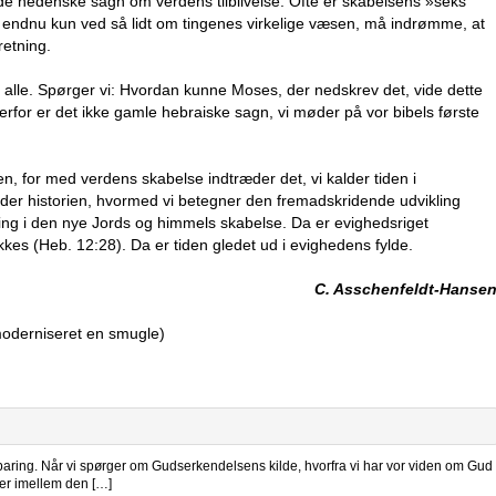
 de hedenske sagn om verdens tilblivelse. Ofte er skabelsens »seks
endnu kun ved så lidt om tingenes virkelige væsen, må indrømme, at
retning.
for alle. Spørger vi: Hvordan kunne Moses, der nedskrev det, vide dette
for er det ikke gamle hebraiske sagn, vi møder på vor bibels første
, for med verdens skabelse indtræder det, vi kalder tiden i
alder historien, hvormed vi betegner den fremadskridende udvikling
ning i den nye Jords og himmels skabelse. Da er evighedsriget
okkes (Heb. 12:28). Da er tiden gledet ud i evighedens fylde.
C. Asschenfeldt-Hanse
moderniseret en smugle)
ring. Når vi spørger om Gudserkendelsens kilde, hvorfra vi har vor viden om Gud
ner imellem den […]