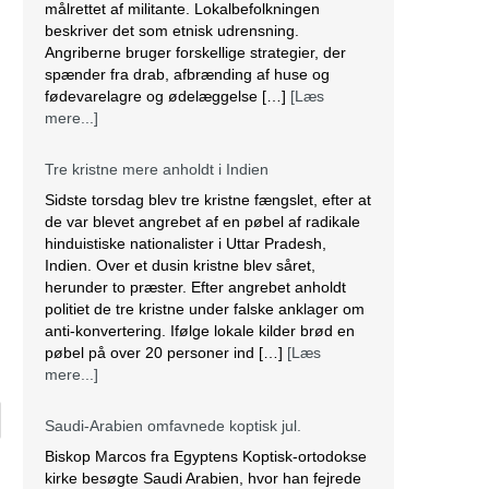
målrettet af militante. Lokalbefolkningen
beskriver det som etnisk udrensning.
Angriberne bruger forskellige strategier, der
spænder fra drab, afbrænding af huse og
fødevarelagre og ødelæggelse […]
[Læs
mere...]
Tre kristne mere anholdt i Indien
Sidste torsdag blev tre kristne fængslet, efter at
de var blevet angrebet af en pøbel af radikale
hinduistiske nationalister i Uttar Pradesh,
Indien. Over et dusin kristne blev såret,
n
herunder to præster. Efter angrebet anholdt
politiet de tre kristne under falske anklager om
anti-konvertering. Ifølge lokale kilder brød en
pøbel på over 20 personer ind […]
[Læs
mere...]
Saudi-Arabien omfavnede koptisk jul.
Biskop Marcos fra Egyptens Koptisk-ortodokse
kirke besøgte Saudi Arabien, hvor han fejrede