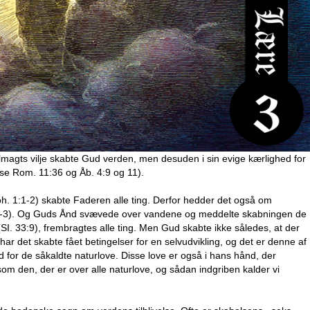
Almagts vilje skabte Gud verden, men desuden i sin evige kærlighed for
(se Rom. 11:36 og Åb. 4:9 og 11).
 1:1-2) skabte Faderen alle ting. Derfor hedder det også om
1:1-3). Og Guds Ånd svævede over vandene og meddelte skabningen de
 (SI. 33:9), frembragtes alle ting. Men Gud skabte ikke således, at der
har det skabte fået betingelser for en selvudvikling, og det er denne af
und for de såkaldte naturlove. Disse love er også i hans hånd, der
om den, der er over alle naturlove, og sådan indgriben kalder vi