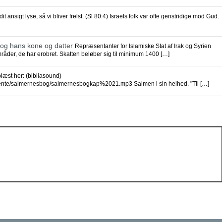
 ansigt lyse, så vi bliver frelst. (Sl 80:4) Israels folk var ofte genstridige mod Gud.
dtog hans kone og datter
Repræsentanter for Islamiske Stat af Irak og Syrien
områder, de har erobret. Skatten beløber sig til minimum 1400 […]
æst her: (bibliasound)
mente/salmernesbog/salmernesbogkap%2021.mp3 Salmen i sin helhed. "Til […]