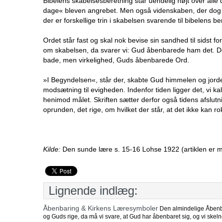
Bibelens skabelsesberetning står uendelig højt over alle
dage« bleven angrebet. Men også videnskaben, der dog 
der er forskellige trin i skabelsen svarende til bibelens be
Ordet står fast og skal nok bevise sin sandhed til sidst 
om skabelsen, da svarer vi: Gud åbenbarede ham det. Der
bade, men virkelighed, Guds åbenbarede Ord.
»I Begyndelsen«, står der, skabte Gud himmelen og jorden
modsætning til evigheden. Indenfor tiden ligger det, vi k
henimod målet. Skriften sætter derfor også tidens afslut
oprunden, det rige, om hvilket der står, at det ikke kan r
Kilde:
Den sunde lære s. 15-16 Lohse 1922 (artiklen er 
Lignende indlæg:
Åbenbaring & Kirkens Læresymboler
Den almindelige Åbenba
og Guds rige, da må vi svare, at Gud har åbenbaret sig, og vi skel