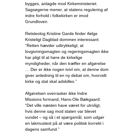
bygges, anlagde mod Kirkeministeriet.
Sagsøgerne mener, at statens regulering af
indre forhold i folkekirken er imod
Grundloven.
Retsteolog Kristine Garde finder ifølge
Kristeligt Dagblad dommen interessant:
“Retten hævder udtrykkeligt, at
lovgivningsmagten og regeringsmagten ikke
har pligt til at høre de kirkelige
myndigheder, når den træffer en afgørelse
… Der er ikke nogen tvivl om, at denne dom
giver anledning til en ny debat om, hvorvidt
kirke og stat skal adskilles.”
Afgørelsen overrasker ikke Indre
Missions formand, Hans-Ole Bækgaard:
“Det ville næsten have været for utroligt,
hvis denne sag mod staten var blevet
vundet – og så i et spørgsmål, som udgør
en lakmustest på at være politisk korrekt i
dagens samfund.”