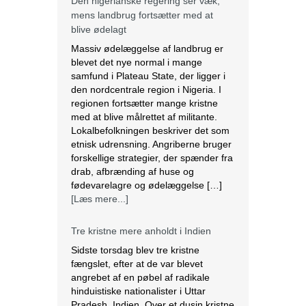
Den nigerianske regering ser væk,
mens landbrug fortsætter med at
blive ødelagt
Massiv ødelæggelse af landbrug er
blevet det nye normal i mange
samfund i Plateau State, der ligger i
den nordcentrale region i Nigeria. I
regionen fortsætter mange kristne
med at blive målrettet af militante.
Lokalbefolkningen beskriver det som
etnisk udrensning. Angriberne bruger
forskellige strategier, der spænder fra
drab, afbrænding af huse og
fødevarelagre og ødelæggelse […]
[Læs mere...]
Tre kristne mere anholdt i Indien
Sidste torsdag blev tre kristne
fængslet, efter at de var blevet
angrebet af en pøbel af radikale
hinduistiske nationalister i Uttar
Pradesh, Indien. Over et dusin kristne