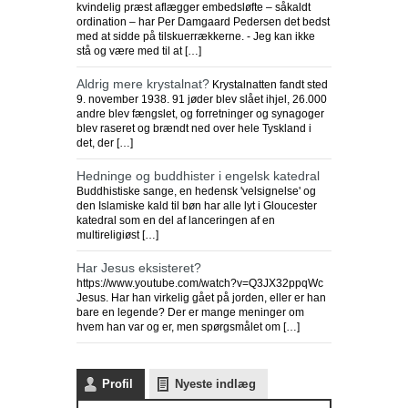
kvindelig præst aflægger embedsløfte – såkaldt
ordination – har Per Damgaard Pedersen det bedst
med at sidde på tilskuerrækkerne. - Jeg kan ikke
stå og være med til at […]
Aldrig mere krystalnat?
Krystalnatten fandt sted
9. november 1938. 91 jøder blev slået ihjel, 26.000
andre blev fængslet, og forretninger og synagoger
blev raseret og brændt ned over hele Tyskland i
det, der […]
Hedninge og buddhister i engelsk katedral
Buddhistiske sange, en hedensk 'velsignelse' og
den Islamiske kald til bøn har alle lyt i Gloucester
katedral som en del af lanceringen af en
multireligiøst […]
Har Jesus eksisteret?
https://www.youtube.com/watch?v=Q3JX32ppqWc
Jesus. Har han virkelig gået på jorden, eller er han
bare en legende? Der er mange meninger om
hvem han var og er, men spørgsmålet om […]
Profil
Nyeste indlæg