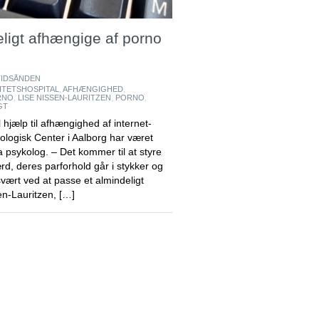
eligt afhængige af porno
TIDSÅNDEN
ITETSHOSPITAL
,
AFHÆNGIGHED
,
RNO
,
LISE NISSEN-LAURITZEN
,
PORNO
,
GT
 hjælp til afhængighed af internet-
xologisk Center i Aalborg har været
a psykolog. – Det kommer til at styre
d, deres parforhold går i stykker og
ært ved at passe et almindeligt
en-Lauritzen, […]