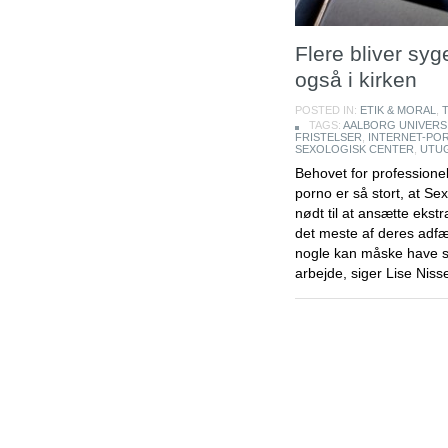
Flere bliver syg
også i kirken
POSTED IN:
ETIK & MORAL
,
TAGS:
AALBORG UNIVERS
FRISTELSER
,
INTERNET-PO
SEXOLOGISK CENTER
,
UTU
Behovet for professionel
porno er så stort, at Se
nødt til at ansætte ekstr
det meste af deres adfær
nogle kan måske have sv
arbejde, siger Lise Niss