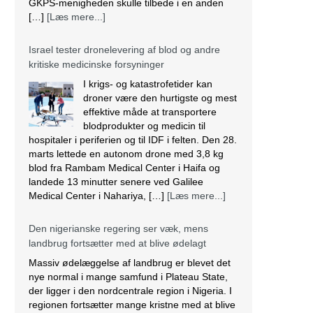
Israel tester dronelevering af blod og andre
kritiske medicinske forsyninger
I krigs- og katastrofetider kan
droner være den hurtigste og mest
effektive måde at transportere
blodprodukter og medicin til
hospitaler i periferien og til IDF i felten. Den 28.
marts lettede en autonom drone med 3,8 kg
blod fra Rambam Medical Center i Haifa og
landede 13 minutter senere ved Galilee
Medical Center i Nahariya, […]
[Læs mere...]
Den nigerianske regering ser væk, mens
landbrug fortsætter med at blive ødelagt
Massiv ødelæggelse af landbrug er blevet det
nye normal i mange samfund i Plateau State,
der ligger i den nordcentrale region i Nigeria. I
regionen fortsætter mange kristne med at blive
målrettet af militante. Lokalbefolkningen
beskriver det som etnisk udrensning.
Angriberne bruger forskellige strategier, der