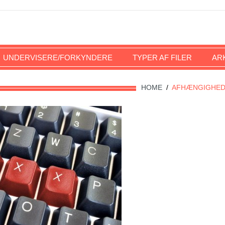
UNDERVISERE/FORKYNDERE
TYPER AF FILER
AR
HOME
/
AFHÆNGIGHE