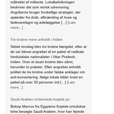
spænder fra drab, afbrænding af huse og
fødevarelagre og ødelæggelse […]
[Læs
mere...]
Tre kristne mere anholdt i Indien
Sidste torsdag blev tre kristne fængslet, efter at
de var blevet angrebet af en pøbel af radikale
hinduistiske nationalister i Uttar Pradesh,
Indien. Over et dusin kristne blev såret,
herunder to præster. Efter angrebet anholdt
politiet de tre kristne under falske anklager om
anti-konvertering. Ifølge lokale kilder brød en
pøbel på over 20 personer ind […]
[Læs
mere...]
Saudi-Arabien omfavnede koptisk jul.
Biskop Marcos fra Egyptens Koptisk-ortodokse
kirke besøgte Saudi Arabien, hvor han fejrede
den østlige juleliturgi sammen med 3.000
koptiske kristne bosiddende i landet. Dette var
den første offentlige julefejring anerkendt af