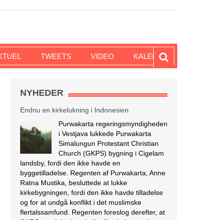
KTUEL
TWEETS
VIDEO
KALENDER
Endnu en kirkelukning i Indonesien
D
NYHEDER
Purwakarta regeringsmyndigheden
i Vestjava lukkede Purwakarta
Simalungun Protestant Christian
Church (GKPS) bygning i Cigelam
landsby, fordi den ikke havde en
byggetilladelse. Regenten af Purwakarta, Anne
Ratna Mustika, besluttede at lukke
kirkebygningen, fordi den ikke havde tilladelse
og for at undgå konflikt i det muslimske
flertalssamfund. Regenten foreslog derefter, at
GKPS-menigheden skulle tilbede i en anden
[…]
[Læs mere...]