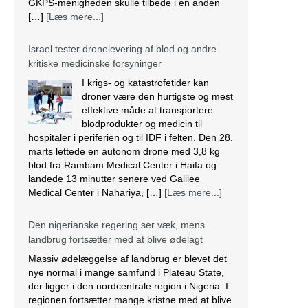
GKPS-menigheden skulle tilbede i en anden
[…]
[Læs mere...]
Israel tester dronelevering af blod og andre
kritiske medicinske forsyninger
I krigs- og katastrofetider kan
droner være den hurtigste og mest
effektive måde at transportere
blodprodukter og medicin til
hospitaler i periferien og til IDF i felten. Den 28.
marts lettede en autonom drone med 3,8 kg
blod fra Rambam Medical Center i Haifa og
landede 13 minutter senere ved Galilee
Medical Center i Nahariya, […]
[Læs mere...]
Den nigerianske regering ser væk, mens
landbrug fortsætter med at blive ødelagt
Massiv ødelæggelse af landbrug er blevet det
nye normal i mange samfund i Plateau State,
der ligger i den nordcentrale region i Nigeria. I
regionen fortsætter mange kristne med at blive