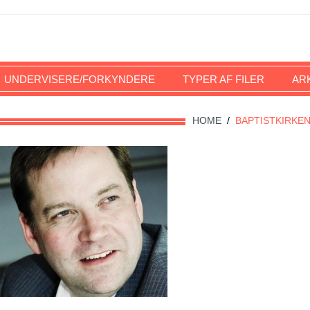
UNDERVISERE/FORKYNDERE
TYPER AF FILER
AR
HOME
/
BAPTISTKIRKE