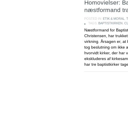
Homovielser: Ba
næstformand tr
POSTED IN:
ETIK & MORAL
,
TAGS:
BAPTISTKIRKEN
,
C
Næstformand for Baptist
Christensen, har trukket 
virkning. Årsagen er, at
tog beslutning om ikke 
hvorvidt kirker, der har
ekskluderes af kirkesam
har tre baptistkirker ta