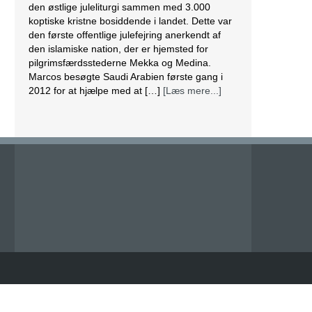
den østlige juleliturgi sammen med 3.000
koptiske kristne bosiddende i landet. Dette var
den første offentlige julefejring anerkendt af
den islamiske nation, der er hjemsted for
pilgrimsfærdsstederne Mekka og Medina.
Marcos besøgte Saudi Arabien første gang i
2012 for at hjælpe med at […]
[Læs mere...]
Lesbisk par i Costa Rica bliver viet efter
lovændring
De første vielser i Costa Rica mellem par af
samme køn har fundet sted tirsdag. Det skriver
BBC. Dermed er Costa Rica det første
centralamerikanske land, der tillader
homoseksuelle par at gifte sig. Det lesbiske par
Alexandra Quiros og Dunia Araya blev de
første til at sige “ja” til hinanden. Brylluppet blev
vist på nationalt […]
[Læs mere...]
Abbas erklærer alle aftaler med Israel og USA
for færdige