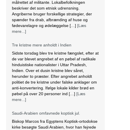
målrettet af militante. Lokalbefolkningen
beskriver det som etnisk udrensning.
Angriberne bruger forskellige strategier, der
spænder fra drab, afbrænding af huse og
fødevarelagre og ødelæggelse […]
[Læs
mere...]
Tre kristne mere anholdt i Indien
Sidste torsdag blev tre kristne fængslet, efter at
de var blevet angrebet af en pøbel af radikale
hinduistiske nationalister i Uttar Pradesh,
Indien. Over et dusin kristne blev såret,
herunder to præster. Efter angrebet anholdt
politiet de tre kristne under falske anklager om
anti-konvertering. Ifølge lokale kilder brød en
pøbel på over 20 personer ind […]
[Læs
mere...]
Saudi-Arabien omfavnede koptisk jul.
Biskop Marcos fra Egyptens Koptisk-ortodokse
kirke besøgte Saudi Arabien, hvor han fejrede