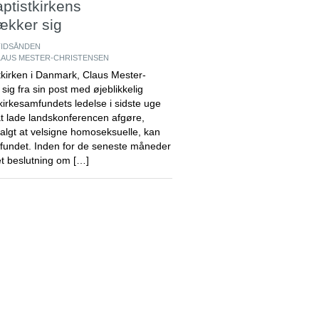
ptistkirkens
ækker sig
TIDSÅNDEN
LAUS MESTER-CHRISTENSEN
kirken i Danmark, Claus Mester-
sig fra sin post med øjeblikkelig
 kirkesamfundets ledelse i sidste uge
at lade landskonferencen afgøre,
 valgt at velsigne homoseksuelle, kan
fundet. Inden for de seneste måneder
get beslutning om […]