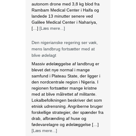
Galilee Medical Center i Nahariya,
[…]
[Læs mere...]
Den nigerianske regering ser væk,
mens landbrug fortsætter med at
blive ødelagt
Massiv ødelæggelse af landbrug er
blevet det nye normal i mange
samfund i Plateau State, der ligger i
den nordcentrale region i Nigeria. I
regionen fortsætter mange kristne
med at blive målrettet af militante.
Lokalbefolkningen beskriver det som
etnisk udrensning. Angriberne bruger
forskellige strategier, der spænder fra
drab, afbrænding af huse og
fødevarelagre og ødelæggelse […]
[Læs mere...]
Tre kristne mere anholdt i Indien
Sidste torsdag blev tre kristne