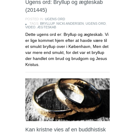
Ugens ord: Bryllup og ægteskab
(201445)
POSTED IN:
UGENS ORD
TAGS:
BRYLLUP
,
NICKI ANDERSEN
,
UGENS ORD
,
VIDEO
,
ÆGTESKAB
Dette ugens ord er: Bryllup og ægteskab. Vi
er lige kommet hjem efter at havde være til
et smukt bryllup over i København, Men det
var mere end smukt, for det var et bryllup
der handlet om brud og brudgom og Jesus
Kristus.
Kan kristne vies af en buddhistisk