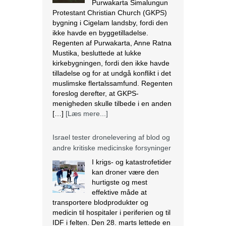
Regenten af Purwakarta, Anne Ratna
Mustika, besluttede at lukke
kirkebygningen, fordi den ikke havde
tilladelse og for at undgå konflikt i det
muslimske flertalssamfund. Regenten
foreslog derefter, at GKPS-
menigheden skulle tilbede i en anden
[…]
[Læs mere...]
Israel tester dronelevering af blod og
andre kritiske medicinske forsyninger
I krigs- og katastrofetider
kan droner være den
hurtigste og mest
effektive måde at
transportere blodprodukter og
medicin til hospitaler i periferien og til
IDF i felten. Den 28. marts lettede en
autonom drone med 3,8 kg blod fra
Rambam Medical Center i Haifa og
landede 13 minutter senere ved