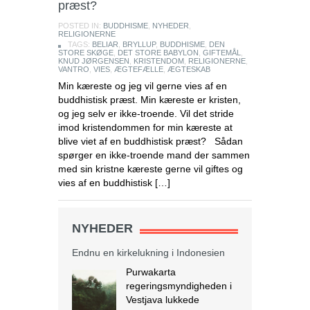
præst?
POSTED IN:
BUDDHISME
,
NYHEDER
,
RELIGIONERNE
TAGS:
BELIAR
,
BRYLLUP
,
BUDDHISME
,
DEN
STORE SKØGE
,
DET STORE BABYLON
,
GIFTEMÅL
,
KNUD JØRGENSEN
,
KRISTENDOM
,
RELIGIONERNE
,
VANTRO
,
VIES
,
ÆGTEFÆLLE
,
ÆGTESKAB
Min kæreste og jeg vil gerne vies af en
buddhistisk præst. Min kæreste er kristen,
og jeg selv er ikke-troende. Vil det stride
imod kristendommen for min kæreste at
blive viet af en buddhistisk præst? Sådan
spørger en ikke-troende mand der sammen
med sin kristne kæreste gerne vil giftes og
vies af en buddhistisk […]
Endnu en kirkelukning i Indonesien
Purwakarta
NYHEDER
regeringsmyndigheden i
Vestjava lukkede
Purwakarta Simalungun
Protestant Christian Church (GKPS)
bygning i Cigelam landsby, fordi den
ikke havde en byggetilladelse.