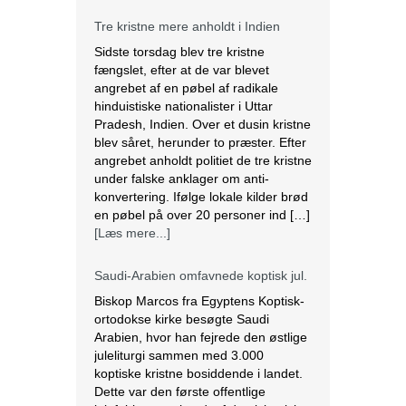
fængslet, efter at de var blevet
angrebet af en pøbel af radikale
hinduistiske nationalister i Uttar
Pradesh, Indien. Over et dusin kristne
blev såret, herunder to præster. Efter
angrebet anholdt politiet de tre kristne
under falske anklager om anti-
konvertering. Ifølge lokale kilder brød
en pøbel på over 20 personer ind […]
[Læs mere...]
Saudi-Arabien omfavnede koptisk jul.
Biskop Marcos fra Egyptens Koptisk-
ortodokse kirke besøgte Saudi
Arabien, hvor han fejrede den østlige
juleliturgi sammen med 3.000
koptiske kristne bosiddende i landet.
Dette var den første offentlige
julefejring anerkendt af den islamiske
nation, der er hjemsted for
pilgrimsfærdsstederne Mekka og
Medina. Marcos besøgte Saudi