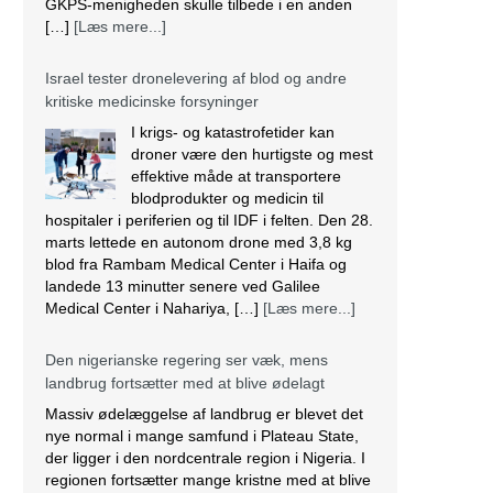
GKPS-menigheden skulle tilbede i en anden
[…]
[Læs mere...]
Israel tester dronelevering af blod og andre
kritiske medicinske forsyninger
I krigs- og katastrofetider kan
droner være den hurtigste og mest
effektive måde at transportere
blodprodukter og medicin til
hospitaler i periferien og til IDF i felten. Den 28.
marts lettede en autonom drone med 3,8 kg
blod fra Rambam Medical Center i Haifa og
landede 13 minutter senere ved Galilee
Medical Center i Nahariya, […]
[Læs mere...]
Den nigerianske regering ser væk, mens
landbrug fortsætter med at blive ødelagt
Massiv ødelæggelse af landbrug er blevet det
nye normal i mange samfund i Plateau State,
der ligger i den nordcentrale region i Nigeria. I
regionen fortsætter mange kristne med at blive