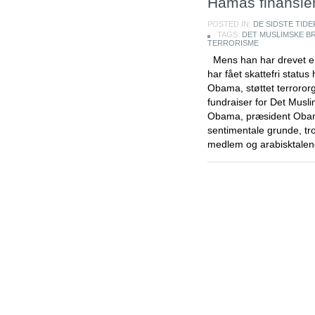
Hamas finansie
POSTED IN:
DE SIDSTE TIDE
TAGS:
DET MUSLIMSKE B
TERRORISME
Mens han har drevet en 
har fået skattefri statu
Obama, støttet terroro
fundraiser for Det Musli
Obama, præsident Obam
sentimentale grunde, tro
medlem og arabisktalen