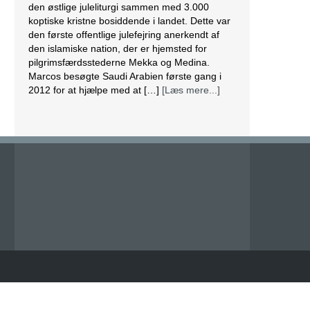
den østlige juleliturgi sammen med 3.000
koptiske kristne bosiddende i landet. Dette var
den første offentlige julefejring anerkendt af
den islamiske nation, der er hjemsted for
pilgrimsfærdsstederne Mekka og Medina.
Marcos besøgte Saudi Arabien første gang i
2012 for at hjælpe med at […]
[Læs mere...]
Lesbisk par i Costa Rica bliver viet efter
lovændring
De første vielser i Costa Rica mellem par af
samme køn har fundet sted tirsdag. Det skriver
BBC. Dermed er Costa Rica det første
centralamerikanske land, der tillader
homoseksuelle par at gifte sig. Det lesbiske par
Alexandra Quiros og Dunia Araya blev de
første til at sige “ja” til hinanden. Brylluppet blev
vist på nationalt […]
[Læs mere...]
Abbas erklærer alle aftaler med Israel og USA
for færdige