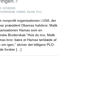
ringen.?
R
,
NYHEDER
RODERSKAB
,
HAMAS
,
ISLAM
,
PLO
,
nonprofit organisationen i USA, der
s har præsident Obamas halvbror, Malik
rganisationen Hamas som en
mske Broderskab “Hvis du tror, ​​Malik
as bror, bære et Hamas tørklæde af
 om igen,” skriver det tidligere PLO-
de forsker […]