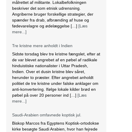
målrettet af militante. Lokalbefolkningen
beskriver det som etnisk udrensning.
Angriberne bruger forskellige strategier, der
spænder fra drab, afbrænding af huse og
fødevarelagre og ødelæggelse […]
[Læs
mere...]
Tre kristne mere anholdt i Indien
Sidste torsdag blev tre kristne fængslet, efter at
de var blevet angrebet af en pøbel af radikale
hinduistiske nationalister i Uttar Pradesh,
Indien. Over et dusin kristne blev såret,
herunder to præster. Efter angrebet anholdt
politiet de tre kristne under falske anklager om
anti-konvertering. Ifølge lokale kilder brød en
pøbel på over 20 personer ind […]
[Læs
mere...]
Saudi-Arabien omfavnede koptisk jul.
Biskop Marcos fra Egyptens Koptisk-ortodokse
kirke besøgte Saudi Arabien, hvor han fejrede