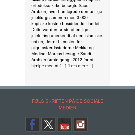
ortodokse kirke besøgte Saudi
Arabien, hvor han fejrede den østlige
juleliturgi sammen med 3.000
koptiske kristne bosiddende i landet.
Dette var den første offentlige
julefejring anerkendt af den islamiske
nation, der er hjemsted for
pilgrimsfærdsstederne Mekka og
Medina. Marcos besøgte Saudi
Arabien første gang i 2012 for at
hjælpe med at […]
[Læs mere...]
Lesbisk par i Costa Rica bliver viet
efter lovændring
De første vielser i Costa Rica mellem
par af samme køn har fundet sted
FØLG SKRIFTEN PÅ DE SOCIALE
tirsdag. Det skriver BBC. Dermed er
MEDIER
Costa Rica det første
centralamerikanske land, der tillader
homoseksuelle par at gifte sig. Det
lesbiske par Alexandra Quiros og