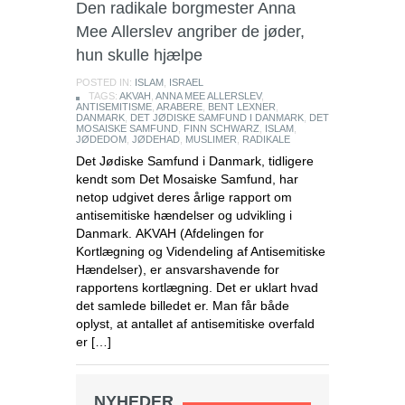
Den radikale borgmester Anna
Mee Allerslev angriber de jøder,
hun skulle hjælpe
POSTED IN:
ISLAM
,
ISRAEL
TAGS:
AKVAH
,
ANNA MEE ALLERSLEV
,
ANTISEMITISME
,
ARABERE
,
BENT LEXNER
,
DANMARK
,
DET JØDISKE SAMFUND I DANMARK
,
DET
MOSAISKE SAMFUND
,
FINN SCHWARZ
,
ISLAM
,
JØDEDOM
,
JØDEHAD
,
MUSLIMER
,
RADIKALE
Det Jødiske Samfund i Danmark, tidligere
kendt som Det Mosaiske Samfund, har
netop udgivet deres årlige rapport om
antisemitiske hændelser og udvikling i
Danmark. AKVAH (Afdelingen for
Kortlægning og Videndeling af Antisemitiske
Hændelser), er ansvarshavende for
rapportens kortlægning. Det er uklart hvad
det samlede billedet er. Man får både
oplyst, at antallet af antisemitiske overfald
er […]
NYHEDER