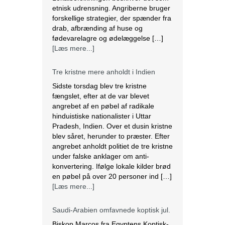
etnisk udrensning. Angriberne bruger
forskellige strategier, der spænder fra
drab, afbrænding af huse og
fødevarelagre og ødelæggelse […]
[Læs mere...]
Tre kristne mere anholdt i Indien
Sidste torsdag blev tre kristne
fængslet, efter at de var blevet
angrebet af en pøbel af radikale
hinduistiske nationalister i Uttar
Pradesh, Indien. Over et dusin kristne
blev såret, herunder to præster. Efter
angrebet anholdt politiet de tre kristne
under falske anklager om anti-
konvertering. Ifølge lokale kilder brød
en pøbel på over 20 personer ind […]
[Læs mere...]
Saudi-Arabien omfavnede koptisk jul.
Biskop Marcos fra Egyptens Koptisk-