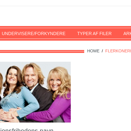
UNDERVISERE/FORKYNDERE
TYPER AF FILER
AR
HOME
/
FLERKONER
igionsfrihedens navn