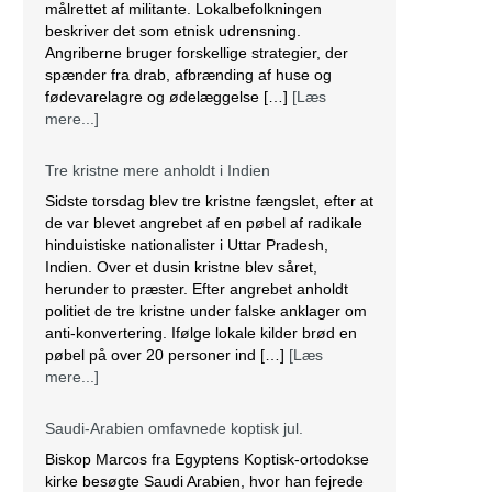
målrettet af militante. Lokalbefolkningen
beskriver det som etnisk udrensning.
Angriberne bruger forskellige strategier, der
spænder fra drab, afbrænding af huse og
fødevarelagre og ødelæggelse […]
[Læs
mere...]
Tre kristne mere anholdt i Indien
Sidste torsdag blev tre kristne fængslet, efter at
de var blevet angrebet af en pøbel af radikale
hinduistiske nationalister i Uttar Pradesh,
Indien. Over et dusin kristne blev såret,
herunder to præster. Efter angrebet anholdt
politiet de tre kristne under falske anklager om
anti-konvertering. Ifølge lokale kilder brød en
pøbel på over 20 personer ind […]
[Læs
mere...]
Saudi-Arabien omfavnede koptisk jul.
Biskop Marcos fra Egyptens Koptisk-ortodokse
kirke besøgte Saudi Arabien, hvor han fejrede