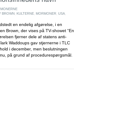
MONERNE
Y BROWN
,
KULTERNE
,
MORMONER
,
USA
,
stedt en endelig afgørelse, i en
lien Brown, der vises på TV-showet “En
relsen fjerner dele af statens anti-
lark Waddoups gav stjernerne i TLC
hold i december, men beslutningen
r nu, på grund af procedurespørgsmål.