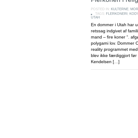
POSTED IN:
KULTERNE
,
MOR
TAGS:
FLERKONERI
,
KOD
UTAH
En dommer i Utah har ud
retssag indgivet af fami
mand – fire koner “. afgø
polygami lov. Dommer C
reality programmet med
blev ikke færdiggjort fø
Kendelsen […]