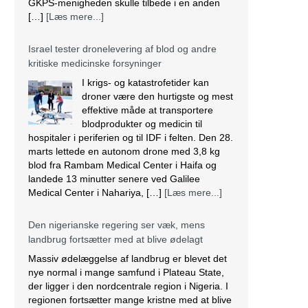
GKPS-menigheden skulle tilbede i en anden
[…]
[Læs mere...]
Israel tester dronelevering af blod og andre
kritiske medicinske forsyninger
I krigs- og katastrofetider kan
droner være den hurtigste og mest
effektive måde at transportere
blodprodukter og medicin til
hospitaler i periferien og til IDF i felten. Den 28.
marts lettede en autonom drone med 3,8 kg
blod fra Rambam Medical Center i Haifa og
landede 13 minutter senere ved Galilee
Medical Center i Nahariya, […]
[Læs mere...]
Den nigerianske regering ser væk, mens
landbrug fortsætter med at blive ødelagt
Massiv ødelæggelse af landbrug er blevet det
nye normal i mange samfund i Plateau State,
der ligger i den nordcentrale region i Nigeria. I
regionen fortsætter mange kristne med at blive