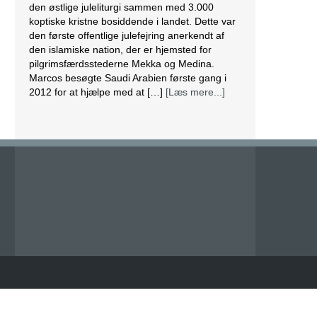
den østlige juleliturgi sammen med 3.000
koptiske kristne bosiddende i landet. Dette var
den første offentlige julefejring anerkendt af
den islamiske nation, der er hjemsted for
pilgrimsfærdsstederne Mekka og Medina.
Marcos besøgte Saudi Arabien første gang i
2012 for at hjælpe med at […]
[Læs mere...]
Lesbisk par i Costa Rica bliver viet efter
lovændring
De første vielser i Costa Rica mellem par af
samme køn har fundet sted tirsdag. Det skriver
BBC. Dermed er Costa Rica det første
centralamerikanske land, der tillader
homoseksuelle par at gifte sig. Det lesbiske par
Alexandra Quiros og Dunia Araya blev de
første til at sige “ja” til hinanden. Brylluppet blev
vist på nationalt […]
[Læs mere...]
Abbas erklærer alle aftaler med Israel og USA
for færdige