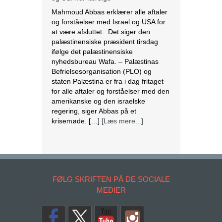
Mahmoud Abbas erklærer alle aftaler
og forståelser med Israel og USA for
at være afsluttet. Det siger den
palæstinensiske præsident tirsdag
ifølge det palæstinensiske
nyhedsbureau Wafa. – Palæstinas
Befrielsesorganisation (PLO) og
staten Palæstina er fra i dag fritaget
for alle aftaler og forståelser med den
amerikanske og den israelske
regering, siger Abbas på et
krisemøde. […]
[Læs mere...]
Læs teologi gennem DBI hjemmefra
Det er nu muligt at følge
undervisningen på FIUC-CPH
på Dansk Bibel-Institut (DBI) i nogle
FØLG SKRIFTEN PÅ DE SOCIALE
fag via internettet Det giver en ny
MEDIER
mulighed for alle, der gerne vil læse
teologi på DBI, men som ikke har
mulighed for at være til stede ved