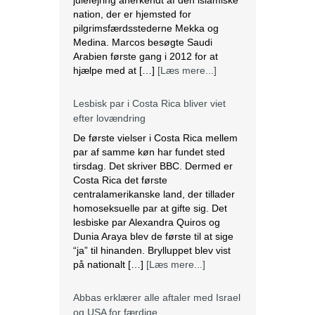
julefejring anerkendt af den islamiske
nation, der er hjemsted for
pilgrimsfærdsstederne Mekka og
Medina. Marcos besøgte Saudi
Arabien første gang i 2012 for at
hjælpe med at […]
[Læs mere...]
Lesbisk par i Costa Rica bliver viet
efter lovændring
De første vielser i Costa Rica mellem
par af samme køn har fundet sted
tirsdag. Det skriver BBC. Dermed er
Costa Rica det første
centralamerikanske land, der tillader
homoseksuelle par at gifte sig. Det
lesbiske par Alexandra Quiros og
Dunia Araya blev de første til at sige
“ja” til hinanden. Brylluppet blev vist
på nationalt […]
[Læs mere...]
Abbas erklærer alle aftaler med Israel
og USA for færdige