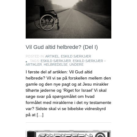
Vil Gud altid helbrede? (Del I)
POSTED IN:
ARTIKEL
,
ESKILD SÆRKJÆR
TAGS:
ESKILD SÆRKJÆR
,
ESKILD SÆRKJÆR –
ARTIKLER
,
HELBREDELSE
,
UNDERE
I første del af artiklen: Vil Gud altid
helbrede? Vil vi se på forskellen mellem den
gamle og den nye pagt og at Jesu mirakler
tilhørte jøderne og ‘Riget for Israel’ Vi skal
søge svar på spørgsmålet om hvad
formålet med miraklerne i det ny testamente
var? Sidste skal vi se bibelske vidnesbyrd
på at […]