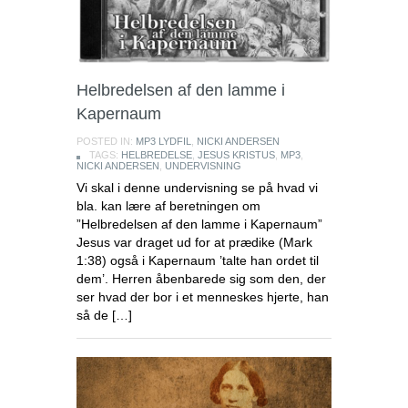
Helbredelsen af den lamme i
Kapernaum
POSTED IN:
MP3 LYDFIL
,
NICKI ANDERSEN
TAGS:
HELBREDELSE
,
JESUS KRISTUS
,
MP3
,
NICKI ANDERSEN
,
UNDERVISNING
Vi skal i denne undervisning se på hvad vi
bla. kan lære af beretningen om
”Helbredelsen af den lamme i Kapernaum”
Jesus var draget ud for at prædike (Mark
1:38) også i Kapernaum ’talte han ordet til
dem’. Herren åbenbarede sig som den, der
ser hvad der bor i et menneskes hjerte, han
så de […]