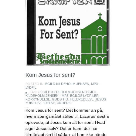
Kom Jesus for sent?
POSTED IN:
EGILD KILDEHOLM JENSEN
,
MP3
LYDFIL
TAGS:
EGILD KILDEHOLM JENSEN
,
EGILD
KILDEHOLM JENSEN - MP3
,
EGILDS LYDFILER
,
FORKYNDELSE
,
GUDS TID
,
HELBREDELSE
,
JESUS
KRISTUS
,
LIDELSE
,
UNDERE
Kom Jesus for sent? Det kommer an på,
hvem spørgsmålet stilles til. Lazarus’ søstre
oplevede, at Jesus kom alt for sent. Hvad
siger Jesus selv? Det er ham, der har
tilrettelagt sin tid sådan, at han ikke nåede