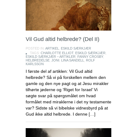
Vil Gud altid helbrede? (Del II)
POSTED IN:
ARTIKEL
,
ESKILD SÆRKJÆR
TAGS:
CHARLOTTE ELLIOT
,
ESKILD SÆRKJÆR
,
ESKILD SÆRKJÆR – ARTIKLER
,
FANNY CROSBY
,
HELBREDELSE
,
JONI
,
LINA SANDELL
,
ROLF
KARLSSON
I første del af artiklen: Vil Gud altid
helbrede? Så vi på forskellen mellem den
gamle og den nye pagt og at Jesu mirakler
tilhørte jøderne og ‘Riget for Israel’ Vi
søgte svar på spørgsmålet om hvad
formålet med miraklerne i det ny testamente
var? Sidste så vi bibelske vidnesbyrd på at
Gud ikke altid helbrede. I denne […]