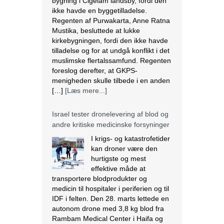
Mustika, besluttede at lukke
kirkebygningen, fordi den ikke havde
tilladelse og for at undgå konflikt i det
muslimske flertalssamfund. Regenten
foreslog derefter, at GKPS-
menigheden skulle tilbede i en anden
[…]
[Læs mere...]
Israel tester dronelevering af blod og
andre kritiske medicinske forsyninger
I krigs- og katastrofetider
kan droner være den
hurtigste og mest
effektive måde at
transportere blodprodukter og
medicin til hospitaler i periferien og til
IDF i felten. Den 28. marts lettede en
autonom drone med 3,8 kg blod fra
Rambam Medical Center i Haifa og
landede 13 minutter senere ved
Galilee Medical Center i Nahariya,
[…]
[Læs mere...]