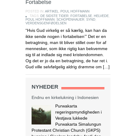
Fortabelse
POSTED IN:
ARTIKEL
,
POUL HOFFMANN
TAGS:
DE SIDSTE TIDER
,
FORTABELSE
,
HELVEDE
,
POUL HOFFMANN
,
SCHOPENHAUER
,
SYND
,
VERDENSGENFØDELSEN
“Hvis Gud virkelig er så kærlig, kan han da
ikke sende nogen i fortabelsen’” Det er en
betragtning, man tit bliver stillet over for af
mennesker, som ikke rigtig kan bekvemme
sig til at indlade sig med kristendommen.
Og det er jo da en betragtning, de har ret i.
Gud ville selvfølgelig aldrig drømme om […]
Endnu en kirkelukning i Indonesien
NYHEDER
Purwakarta
regeringsmyndigheden i
Vestjava lukkede
Purwakarta Simalungun
Protestant Christian Church (GKPS)
bygning i Cigelam landsby, fordi den
ikke havde en byggetilladelse.
Regenten af Purwakarta, Anne Ratna