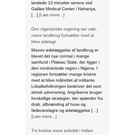
Den nigerianske regering ser væk,
mens landbrug fortsætter med at
blive ødelagt
Massiv ødelæggelse af landbrug er
blevet det nye normal i mange
samfund i Plateau State, der ligger i
den nordcentrale region i Nigeria. I
regionen fortsætter mange kristne
med at blive målrettet af militante.
Lokalbefolkningen beskriver det som
etnisk udrensning. Angriberne bruger
forskellige strategier, der spænder fra
drab, afbrænding af huse og
fødevarelagre og ødelæggelse […]
[Læs mere...]
Tre kristne mere anholdt i Indien
Sidste torsdag blev tre kristne
fængslet, efter at de var blevet
angrebet af en pøbel af radikale