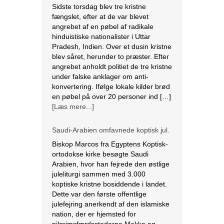
hinduistiske nationalister i Uttar
Pradesh, Indien. Over et dusin kristne
blev såret, herunder to præster. Efter
angrebet anholdt politiet de tre kristne
under falske anklager om anti-
konvertering. Ifølge lokale kilder brød
en pøbel på over 20 personer ind […]
[Læs mere...]
Saudi-Arabien omfavnede koptisk jul.
Biskop Marcos fra Egyptens Koptisk-
ortodokse kirke besøgte Saudi
Arabien, hvor han fejrede den østlige
juleliturgi sammen med 3.000
koptiske kristne bosiddende i landet.
Dette var den første offentlige
julefejring anerkendt af den islamiske
nation, der er hjemsted for
pilgrimsfærdsstederne Mekka og
Medina. Marcos besøgte Saudi
Arabien første gang i 2012 for at